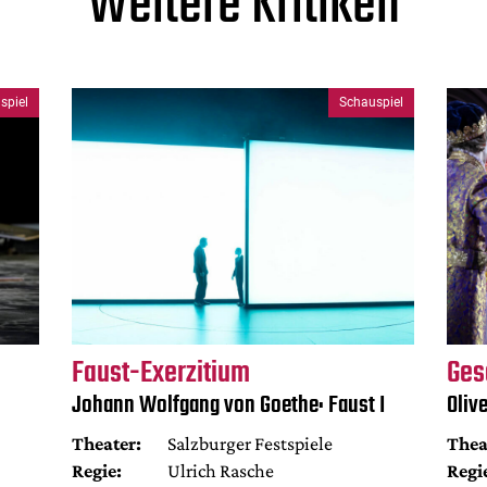
Weitere Kritiken
spiel
Schauspiel
Faust-Exerzitium
Ges
Johann Wolfgang von Goethe: Faust I
Oliv
Theater:
Salzburger Festspiele
Thea
Regie:
Ulrich Rasche
Regi