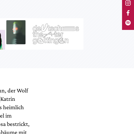
nn, der Wolf
(Katrin
s heimlich
el im
a bestrickt,
enbäume mit