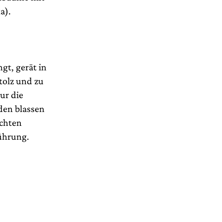
a).
gt, gerät in
tolz und zu
ur die
 den blassen
achten
ührung.