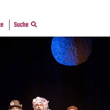
r
daten
ce
Suche