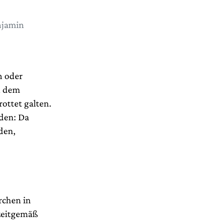
njamin
n oder
h dem
ottet galten.
den: Da
den,
rchen in
zeitgemäß