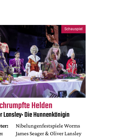
Schauspiel
chrumpfte Helden
er Lansley: Die Hunnenkönigin
ter:
Nibelungenfestspiele Worms
e:
James Seager & Oliver Lansley