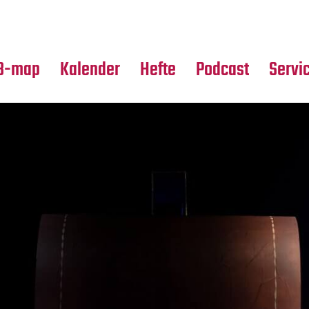
Premierensuche
Alle Hefte
Partne
Festival-Planer
Leseproben
Media
B-map
Kalender
Hefte
Podcast
Servi