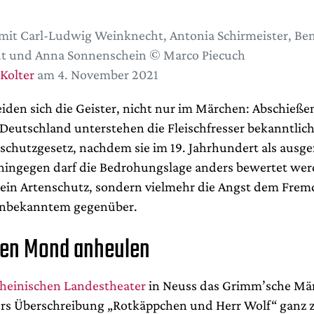
mit Carl-Ludwig Weinknecht, Antonia Schirmeister, Be
dt und Anna Sonnenschein © Marco Piecuch
 Kolter
am 4. November 2021
iden sich die Geister, nicht nur im Märchen: Abschieße
 Deutschland unterstehen die Fleischfresser bekanntlic
chutzgesetz, nachdem sie im 19. Jahrhundert als ausger
ingegen darf die Bedrohungslage anders bewertet wer
 kein Artenschutz, sondern vielmehr die Angst dem Frem
Unbekanntem gegenüber.
den Mond anheulen
heinischen Landestheater
in Neuss das Grimm’sche Mä
rs Überschreibung „Rotkäppchen und Herr Wolf“ ganz 