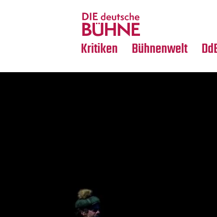
Tanz
Nachrufe
Crossover
Medientipps
Kritiken
Bühnenwelt
Dd