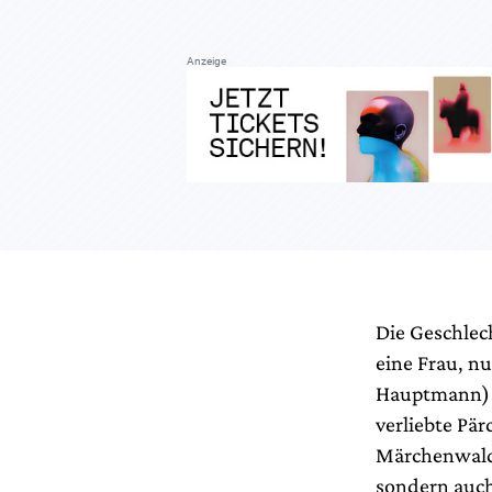
Anzeige
Die Geschlec
eine Frau, n
Hauptmann) s
verliebte Pär
Märchenwald,
sondern auch