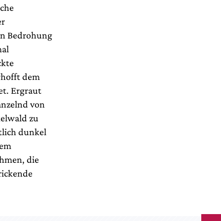
iche
er
ten Bedrohung
mal
ckte
rhofft dem
t. Ergraut
tänzelnd von
kelwald zu
lich dunkel
lem
ehmen, die
rickende