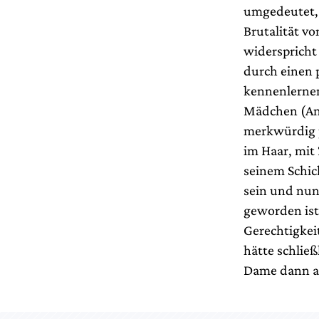
umgedeutet, 
Brutalität v
widerspricht
durch einen 
kennenlernen
Mädchen (Ann
merkwürdig p
im Haar, mit
seinem Schic
sein und nun
geworden ist,
Gerechtigkei
hätte schlie
Dame dann au