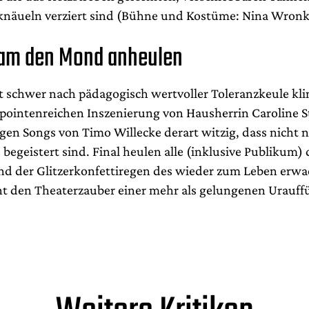
näueln verziert sind (Bühne und Kostüme: Nina Wronk
am den Mond anheulen
 schwer nach pädagogisch wertvoller Toleranzkeule klin
l-pointenreichen Inszenierung von Hausherrin Caroline S
gen Songs von Timo Willecke derart witzig, dass nicht n
begeistert sind. Final heulen alle (inklusive Publikum)
d der Glitzerkonfettiregen des wieder zum Leben erw
nt den Theaterzauber einer mehr als gelungenen Urauff