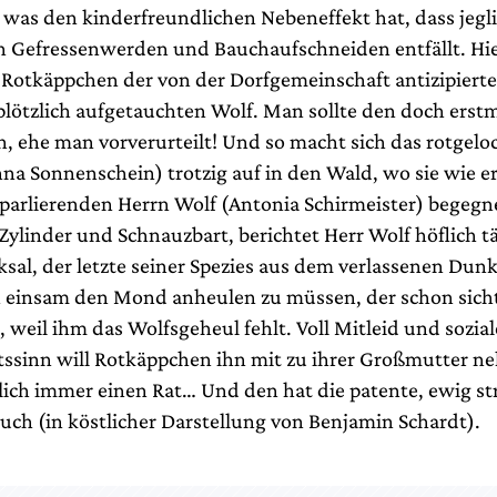
was den kinderfreundlichen Nebeneffekt hat, dass jegl
on Gefressenwerden und Bauchaufschneiden entfällt. Hi
 Rotkäppchen der von der Dorfgemeinschaft antizipier
plötzlich aufgetauchten Wolf. Man sollte den doch erst
, ehe man vorverurteilt! Und so macht sich das rotgelo
a Sonnenschein) trotzig auf in den Wald, wo sie wie e
arlierenden Herrn Wolf (Antonia Schirmeister) begegne
 Zylinder und Schnauzbart, berichtet Herr Wolf höflich 
ksal, der letzte seiner Spezies aus dem verlassenen Dun
 einsam den Mond anheulen zu müssen, der schon sicht
 weil ihm das Wolfsgeheul fehlt. Voll Mitleid und sozia
tssinn will Rotkäppchen ihn mit zu ihrer Großmutter n
ßlich immer einen Rat… Und den hat die patente, ewig st
ch (in köstlicher Darstellung von Benjamin Schardt).