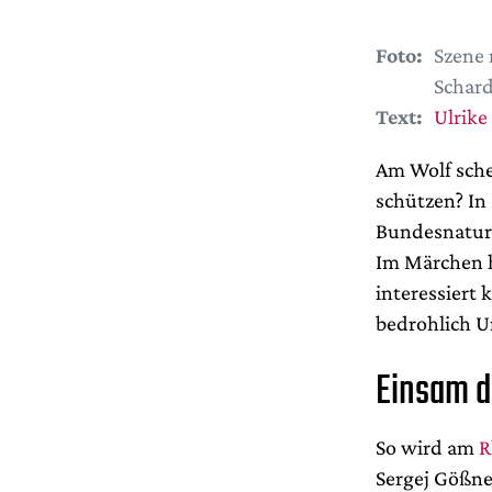
Foto:
Szene 
Schar
Text:
Ulrike
Am Wolf sche
schützen? In
Bundesnaturs
Im Märchen h
interessiert
bedrohlich 
Einsam 
So wird am
R
Sergej Gößne