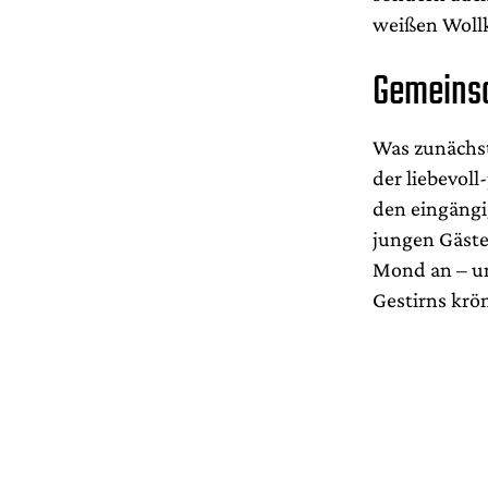
weißen Wollk
Gemeins
Was zunächst
der liebevol
den eingängi
jungen Gäste 
Mond an – un
Gestirns krö