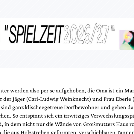
hter werden also per se aufgehoben, die Oma ist ein Ma
ur der Jäger (Carl-Ludwig Weinknecht) und Frau Eberle 
ind ganz klischeegetreue Dorfbewohner und geben da
chen. So entspinnt sich ein irrwitziges Verwechslungsspi
 in dem nicht nur die Wände von Großmutters Haus ros
 die aus Holzstreben geformten, verschiebbaren Tann