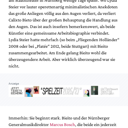
am Staatstheater in Nürnberg wenige Tage später. Wo Lydia
Mediadaten
Steier vor lauter operettenartig minimalistischen Anekdoten
Suche
das große Anliegen völlig aus den Augen verliert, da verliert
Calixto Bieto über der großen Behauptung die Handlung aus
den Augen. Das ist auch insofern bemerkenswert, als beide
Künstler eine gemeinsame Arbeitsbiographie verbindet.
Lydia Steier hatte mehrfach (so beim „Fliegenden Holländer“
2008 oder bei „Platée“ 2012, beide Stuttgart) mit Bieito
zusammengearbeitet. Am Ende gelang Bieito wohl die
überzeugendere Arbeit. Aber wirklich überzeugend war sie
nicht.
Anzeige
Immerhin: Sie beginnt stark. Bieito und der Nürnberger
Generalmusikdirektor
Marcus Bosch
, die beide ein jederzeit