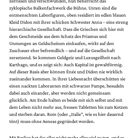
zerrissen und verschwunden, nun beherrscht das
zyklopische Balkenfachwerk die Bühne. Unten sind die
entmenschten Laborfiguren, oben residiert im edlen blauen
Kleid Didon mit ihrer schicken Schwester Anna – eine streng
hierarchische Gesellschaft. Dass die Griechen sich hier mit
dem Geschmeide aus dem Schatz des Priamus und
Unmengen an Geldscheinen einkaufen, wirkt auf den
Zuschauer eher befremdlich – und auf die Gesellschaft
zersetzend. So kommen Geldgeiz und Luxusgeilheit nach
Karthago, und es zeigt sich: Auch Kapital ist gewaltförmig.
Auf dieser Basis aber können Énée und Didon nie wirklich
zueinander kommen. In ihrer Liebesnacht überschütten sie
einen nackten Laboranten mit schwarzer Pampe, besudeln
dabei auch einander, aber werden nicht gemeinsam
glücklich. Am Ende halten es beide mit sich selbst und mit
dem Leben nicht mehr aus, fressen Tabletten bis zum Kotzen
und sterben daran. Rom (oder „Italie“, wie es hier dauernd
tönt) muss ohne Aeneas gegründet werden.
Mit Berlioz hat das alles nicht mehr allzu viel zu tun, und es