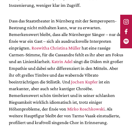
Inszenierung, weniger klar im Zugriff.
Dass das Staatstheater in Nürnberg mit der Semperopern-
Bestzung nicht mithalten kann, war zu erwarten.
Bemerkenswert bleibt, dass alle Nürnberger Sänger – nur der
Énée war ein Gast – sich als ausdrucksvolle Interpreten
einprägten.
Roswitha Christina Müller
hat eine rassige
Carmen-Stimme, für die Cassandre fehlt es ihr aber am Fokus
und an Linienklarheit.
Katrin Adel
singt die Didon mit großer
Empathie und dabei sehr differenziert in den Mitteln. Aber
ihr oft grelles Timbre und das wabernde Vibrato
beeinträchtigen die Stilistik. Und
Jochen Kupfer
ist ein
markanter, aber auch sehr kantiger Chroèbe.
Bemerkenswert schön timbriert und in seiner schlanken
Biegsamkeit wirklich idiomatisch ist, trotz einiger
Höhenprobleme, der Énée von
Mirko Roschkowski
. Als
weitere Hauptfigur bleibt der von Tarmo Vaask einstudierte,
profiliert und kraftvoll singende Chor in Erinnerung.