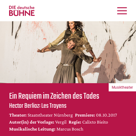
Kritiken
Schauspiel
Musiktheater
Tanz
Crossover
Bühnenwelt
Festivals & Veranstaltungen
Musiktheater
Menschen & Theater
Ein Requiem im Zeichen des Todes
Themen
Hector Berlioz: Les Troyens
Internationales
Theater:
Staatstheater Nürnberg
Premiere:
08.10.2017
Nachrufe
Autor(in) der Vorlage:
Vergil
Regie:
Calixto Bieito
Medientipps
Musikalische Leitung:
Marcus Bosch