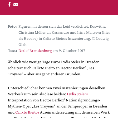
DdB-map
Kalender
Premierensuche
Foto:
Figuren, in denen sich das Leid verdichtet: Roswitha
Festival-Planer
Christina Müller als Cassandre und Irina Maltseva (hier
Hefte
als Hecube) in Calixto Bieitos Inszenierung. © Ludwig
Olah
Alle Hefte
Text:
Detlef Brandenburg
am 9. Oktober 2017
Leseproben
Ähnlich wie wenige Tage zuvor Lydia Steier in Dresden
Podcast
scheitert auch Calixto Bieito an Hector Berlioz’ „Les
Service
Troyens“ – aber aus ganz anderen Gründen.
Shop / Abo
Unterschiedlicher können zwei Inszenierungen desselben
Newsletter
Werkes kaum sein als diese beiden:
Lydia Steiers
Redaktion
Interpretation von Hector Berlioz’ Nationalgründungs-
Autor:innen
Mythen-Oper „Les Troyens“ an der Semperoper in Dresden
und
Calixto Bieitos
Auseinandersetzung mit demselben Werk
Partner