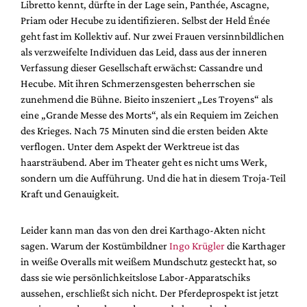
Libretto kennt, dürfte in der Lage sein, Panthée, Ascagne,
Priam oder Hecube zu identifizieren. Selbst der Held Énée
geht fast im Kollektiv auf. Nur zwei Frauen versinnbildlichen
als verzweifelte Individuen das Leid, dass aus der inneren
Verfassung dieser Gesellschaft erwächst: Cassandre und
Hecube. Mit ihren Schmerzensgesten beherrschen sie
zunehmend die Bühne. Bieito inszeniert „Les Troyens“ als
eine „Grande Messe des Morts“, als ein Requiem im Zeichen
des Krieges. Nach 75 Minuten sind die ersten beiden Akte
verflogen. Unter dem Aspekt der Werktreue ist das
haarsträubend. Aber im Theater geht es nicht ums Werk,
sondern um die Aufführung. Und die hat in diesem Troja-Teil
Kraft und Genauigkeit.
Leider kann man das von den drei Karthago-Akten nicht
sagen. Warum der Kostümbildner
Ingo Krügler
die Karthager
in weiße Overalls mit weißem Mundschutz gesteckt hat, so
dass sie wie persönlichkeitslose Labor-Apparatschiks
aussehen, erschließt sich nicht. Der Pferdeprospekt ist jetzt