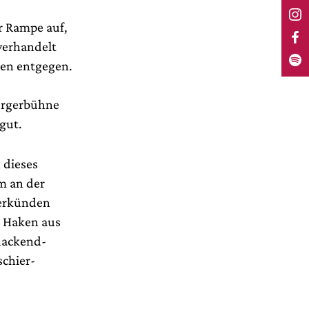
r Rampe auf,
verhandelt
nen entgegen.
Bürgerbühne
gut.
 dieses
um an der
verkünden
n Haken aus
nackend-
schier-