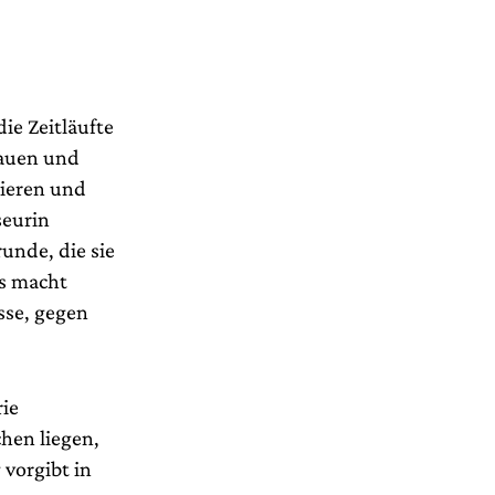
ie Zeitläufte
rauen und
ieren und
seurin
unde, die sie
as macht
asse, gegen
rie
hen liegen,
 vorgibt in