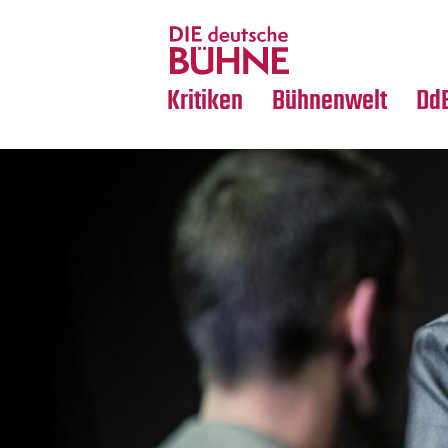
Tanz
Nachrufe
Crossover
Medientipps
Kritiken
Bühnenwelt
Dd