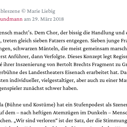
leszene © Marie Liebig
rundmann
am 29. März 2018
nsch macht’s. Dem Chor, der bissig die Handlung und d
 treten gleich sieben Fatzers entgegen. Sieben junge F
ngen, schwarzen Mänteln, die meist gemeinsam marsch
rst Anführer, dann Verfolgte. Dieses Konzept legt Regis
é ihrer Inszenierung von Bertolt Brechts Fragment zu Gr
erbühne des Landestheaters Eisenach erarbeitet hat. D
ten individueller, vielgestaltiger, aber auch zu einer M
egenspieler zunächst schwer haben.
rla (Bühne und Kostüme) hat ein Stufenpodest als Szene
uf dem – nach heftigen Atemzügen im Dunkeln – Mensc
chen. „Wir sind verloren“ ist der Satz, der die Stimmung