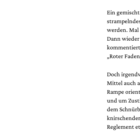
Ein gemischt
strampelndes
werden. Mal 
Dann wieder k
kommentierte
„Roter Faden“
Doch irgendw
Mittel auch a
Rampe orient
und um Zusti
dem Schnürbo
knirschender
Reglement et