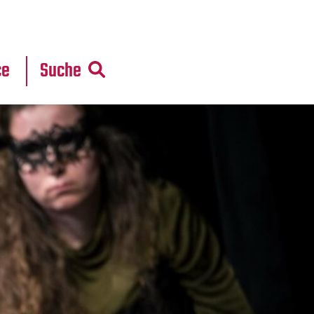
r
daten
ce
Suche