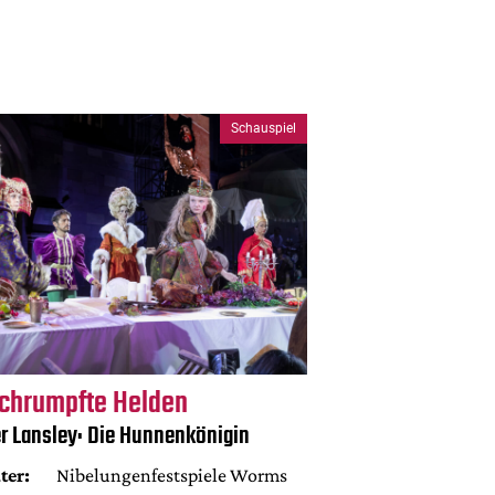
Schauspiel
chrumpfte Helden
er Lansley: Die Hunnenkönigin
ter:
Nibelungenfestspiele Worms