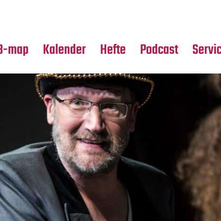
Premierensuche
Alle Hefte
Partne
Festival-Planer
Leseproben
Media
B-map
Kalender
Hefte
Podcast
Servi