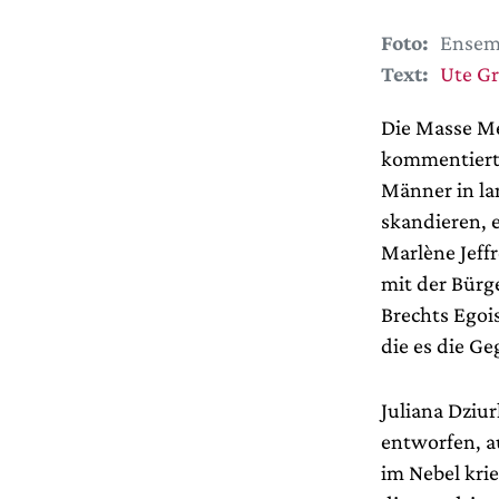
Foto:
Ensemb
Text:
Ute G
Die Masse Me
kommentiert,
Männer in la
skandieren, e
Marlène Jeffr
mit der Bürg
Brechts Egois
die es die G
Juliana Dziu
entworfen, a
im Nebel krie