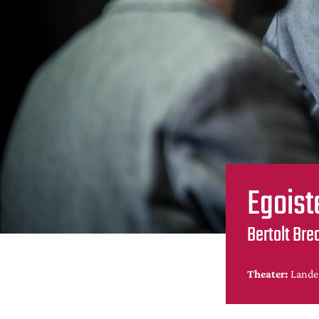
Egoist
Bertolt Bre
Theater:
Lande