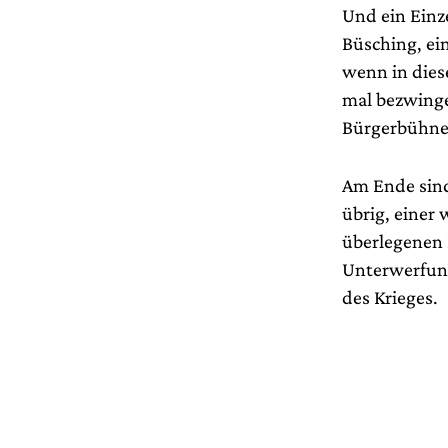
Und ein Einze
Büsching, ei
wenn in dies
mal bezwinge
Bürgerbühnen
Am Ende sind
übrig, einer
überlegenen 
Unterwerfung
des Krieges.