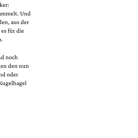
ker:
sammelt. Und
den, aus der
es für die
n.
ind noch
egen den nun
nd oder
 Kugelhagel