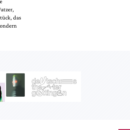
e
Fatzer,
Stück, das
sondern