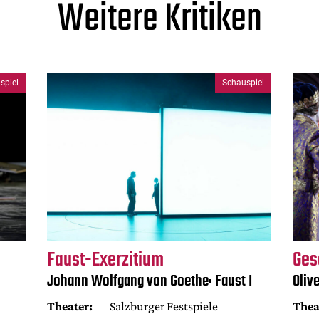
Weitere Kritiken
spiel
Schauspiel
Faust-Exerzitium
Ges
Johann Wolfgang von Goethe: Faust I
Oliv
Theater:
Salzburger Festspiele
Thea