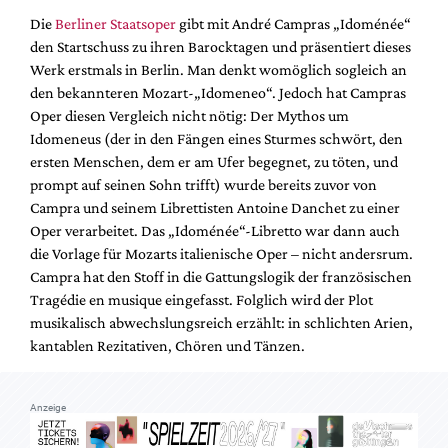
Mediadaten
Die
Berliner Staatsoper
gibt mit André Campras „Idoménée“
Suche
den Startschuss zu ihren Barocktagen und präsentiert dieses
Werk erstmals in Berlin. Man denkt womöglich sogleich an
den bekannteren Mozart-„Idomeneo“. Jedoch hat Campras
Oper diesen Vergleich nicht nötig: Der Mythos um
Idomeneus (der in den Fängen eines Sturmes schwört, den
ersten Menschen, dem er am Ufer begegnet, zu töten, und
prompt auf seinen Sohn trifft) wurde bereits zuvor von
Campra und seinem Librettisten Antoine Danchet zu einer
Oper verarbeitet. Das „Idoménée“-Libretto war dann auch
die Vorlage für Mozarts italienische Oper – nicht andersrum.
Campra hat den Stoff in die Gattungslogik der französischen
Tragédie en musique eingefasst. Folglich wird der Plot
musikalisch abwechslungsreich erzählt: in schlichten Arien,
kantablen Rezitativen, Chören und Tänzen.
Anzeige