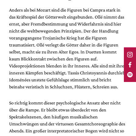
Anders als bei Mozart sind die Figuren bei Campra stark in
das Kräftespiel der Götterwelt eingebunden. Ollé nimmt das
ernst, aber Fremdbestimmung und Widerfahrnis sind hier
nicht die weltbewegenden Prinzipien. Der der Handlung
vorangegangene Trojanische Krieg hat die Figuren
traumatisiert. Ollé verlegt die Götter daher in die Figuren
selbst, macht sie zu ihren Alter Egos. In Duetten kommt
kaum Blickkontakt zwischen den Figuren auf.
Videoprojektionen blenden in ihr Inneres. Alle sind mit ihren
inneren Kämpfen beschäftigt. Tassis Christoyannis durchlebt
Idoménées unstete Gefühlslage stimmlich und bricht
beinahe veristisch in Schluchzen, Flüstern, Schreien aus.
So richtig kommt dieser psychologische Ansatz aber nicht
über die Rampe. Er bleibt etwas überdeckt von den
Spektakelszenen, den häufigen musikalischen
Umschwüngen und der virtuosen Gesamtchoreographie des
Abends. Ein großer interpretatorischer Bogen wird nicht so