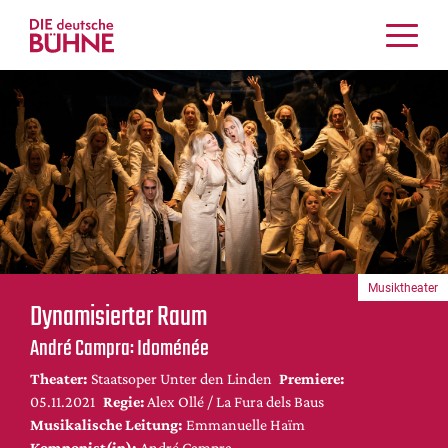
Kritiken
Schauspiel
Musiktheater
Tanz
Crossover
Bühnenwelt
Festivals & Veranstaltungen
Musiktheater
Menschen & Theater
Dynamisierter Raum
Themen
André Campra: Idoménée
Internationales
Theater:
Staatsoper Unter den Linden
Premiere:
Nachrufe
05.11.2021
Regie:
Alex Ollé / La Fura dels Baus
Medientipps
Musikalische Leitung:
Emmanuelle Haïm
Komponist(in):
André Campra