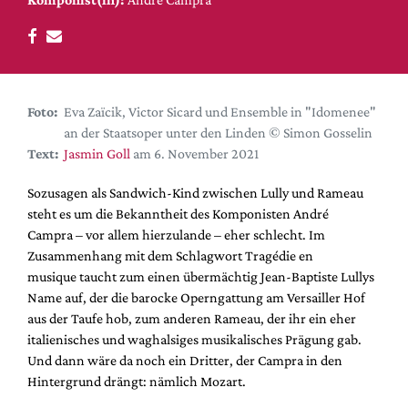
DdB-map
Kalender
Premierensuche
Festival-Planer
Foto:
Eva Zaïcik, Victor Sicard und Ensemble in "Idomenee"
Hefte
an der Staatsoper unter den Linden © Simon Gosselin
Text:
Jasmin Goll
am 6. November 2021
Alle Hefte
Leseproben
Sozusagen als Sandwich-Kind zwischen Lully und Rameau
steht es um die Bekanntheit des Komponisten André
Podcast
Campra – vor allem hierzulande – eher schlecht. Im
Service
Zusammenhang mit dem Schlagwort Tragédie en
musique taucht zum einen übermächtig Jean-Baptiste Lullys
Shop / Abo
Name auf, der die barocke Operngattung am Versailler Hof
Newsletter
aus der Taufe hob, zum anderen Rameau, der ihr ein eher
Redaktion
italienisches und waghalsiges musikalisches Prägung gab.
Und dann wäre da noch ein Dritter, der Campra in den
Autor:innen
Hintergrund drängt: nämlich Mozart.
Partner