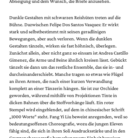
Abneigung und dem Wunsch, die Briefe anzusehen.
Dunkle Gestalten mit schwarzen Reishüten treten auf die
Bühne. Dazwischen Felipe Dos Santos Vasques: Er wirkt
stark und selbstbestimmt mit seinen geradlinigen
Bewegungen, aber auch verloren. Wenn die dunklen
Gestalten tänzeln, wirken sie fast höhnisch, überlegen.
Zunächst allein, aber nicht ganz so einsam ist Andrea Castillo
Gimenez, die Arme und Beine ähnlich kreisen lässt. Gebückt
tänzelt sie dann um das restliche Ensemble, das sie in- und
durcheinanderschiebt. Manche tragen so etwas wie Flügel
an ihren Armen, die nach einer kurzen Verwandlung
komplett an einer Tänzerin hängen. Sie ist zur Orchidee
geworden, während mithilfe von Projektionen Tinte in
dicken Bahnen über die Stoffvorhänge läuft. Ein roter
Stempel wird eingeblendet, auf dem in chinesischer Schrift
„1000 Worte“ steht. Fang Yi Liu beweist anregenden, weil so
bedeutungsoffenen Choreografie, wozu die jungen Eleven
fähig sind, die sich in ihren Soli Ausdrucksstärke und in den
Gruppenchoreografie bemerkenswerte Einheit beweisen.