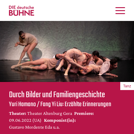
Kritiken
Schauspiel
Musiktheater
Tanz
Crossover
Bühnenwelt
Festivals & Veranstaltungen
Tanz
Menschen & Theater
Durch Bilder und Familiengeschichte
Themen
Yuri Hamano / Fang Yi Liu: Erzählte Erinnerungen
Internationales
Theater:
Theater Altenburg Gera
Premiere:
Nachrufe
09.06.2022 (UA)
Komponist(in):
Medientipps
Gustavo Mordente Eda u.a.