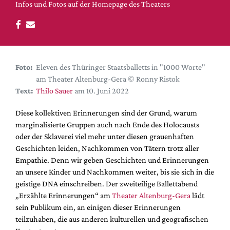
DdB-map
Infos und Fotos auf der Homepage des Theaters
Kalender
Premierensuche
Festival-Planer
Foto:
Eleven des Thüringer Staatsballetts in "1000 Worte"
Hefte
am Theater Altenburg-Gera © Ronny Ristok
Alle Hefte
Text:
Thilo Sauer
am 10. Juni 2022
Leseproben
Diese kollektiven Erinnerungen sind der Grund, warum
Podcast
marginalisierte Gruppen auch nach Ende des Holocausts
oder der Sklaverei viel mehr unter diesen grauenhaften
Service
Geschichten leiden, Nachkommen von Tätern trotz aller
Empathie. Denn wir geben Geschichten und Erinnerungen
Shop / Abo
an unsere Kinder und Nachkommen weiter, bis sie sich in die
Newsletter
geistige DNA einschreiben. Der zweiteilige Ballettabend
Redaktion
„Erzählte Erinnerungen“ am
Theater Altenburg-Gera
lädt
Autor:innen
sein Publikum ein, an einigen dieser Erinnerungen
teilzuhaben, die aus anderen kulturellen und geografischen
Partner