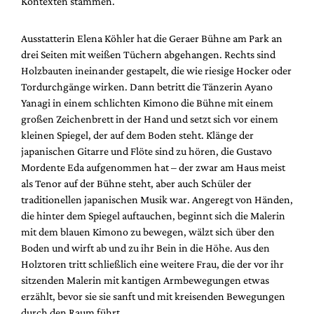
Kontexten stammen.
Mediadaten
Suche
Ausstatterin Elena Köhler hat die Geraer Bühne am Park an
drei Seiten mit weißen Tüchern abgehangen. Rechts sind
Holzbauten ineinander gestapelt, die wie riesige Hocker oder
Tordurchgänge wirken. Dann betritt die Tänzerin Ayano
Yanagi in einem schlichten Kimono die Bühne mit einem
großen Zeichenbrett in der Hand und setzt sich vor einem
kleinen Spiegel, der auf dem Boden steht. Klänge der
japanischen Gitarre und Flöte sind zu hören, die Gustavo
Mordente Eda aufgenommen hat – der zwar am Haus meist
als Tenor auf der Bühne steht, aber auch Schüler der
traditionellen japanischen Musik war. Angeregt von Händen,
die hinter dem Spiegel auftauchen, beginnt sich die Malerin
mit dem blauen Kimono zu bewegen, wälzt sich über den
Boden und wirft ab und zu ihr Bein in die Höhe. Aus den
Holztoren tritt schließlich eine weitere Frau, die der vor ihr
sitzenden Malerin mit kantigen Armbewegungen etwas
erzählt, bevor sie sie sanft und mit kreisenden Bewegungen
durch den Raum führt.