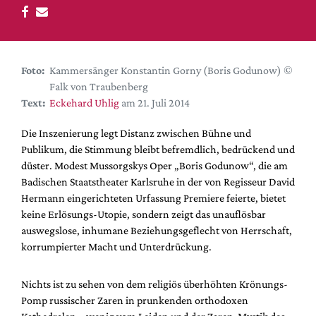
DdB-map
Kalender
Premierensuche
Foto:
Kammersänger Konstantin Gorny (Boris Godunow) ©
Festival-Planer
Falk von Traubenberg
Hefte
Text:
Eckehard Uhlig
am 21. Juli 2014
Alle Hefte
Die Inszenierung legt Distanz zwischen Bühne und
Leseproben
Publikum, die Stimmung bleibt befremdlich, bedrückend und
düster. Modest Mussorgskys Oper „Boris Godunow“, die am
Podcast
Badischen Staatstheater Karlsruhe in der von Regisseur David
Service
Hermann eingerichteten Urfassung Premiere feierte, bietet
keine Erlösungs-Utopie, sondern zeigt das unauflösbar
Shop / Abo
auswegslose, inhumane Beziehungsgeflecht von Herrschaft,
Newsletter
korrumpierter Macht und Unterdrückung.
Redaktion
Autor:innen
Nichts ist zu sehen von dem religiös überhöhten Krönungs-
Pomp russischer Zaren in prunkenden orthodoxen
Partner