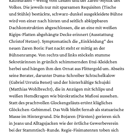
Kathedralen – wenig vom Leiden und der Zaren-Mystik des
Mediadaten
Volkes. Die jeweils nur mit sparsamen Requisiten (Tische
Suche
und Stühle) bestückte, schwarz-dunkel ausgekleidete Bühne
wird von einer nach hinten und seitlich abkippbaren
Dachkonstruktion abgeschlossen, die an eine mit weißen
Rigips-Platten abgehängte Decke erinnert (Ausstattung
Christof Hetzer). Symptomatisch die „Einkleidung“ des
neuen Zaren Boris: Fast nackt steht er mittig an der
Bühnenrampe. Von rechts und links stöckeln stumme
Sekretärinnen in grünlich schimmernden Etui-Kleidchen
herbei und hängen ihm den Ornat aus Flittergold um. Abseits
seine Berater, darunter Duma-Schreiber Schtschelkalow
(Gabriel Urrutia Benet) und der hinterhältige Schujski
(Matthias Wohlbrecht), die in Anzügen mit Schlips und
weißen Hemdkragen wie bürokratische Mafiosi aussehen.
Statt des prachtvollen Glockengeläuts ertönt klägliches
Glöckchen-Gebimmel. Das Volk bleibt fernab als statuarische
Masse im Hintergrund. Die Bojaren (Fürsten) gerieren sich
in Jeans und Alltagsjacken wie der örtliche Gewerbeverein
bei der Stammtisch-Runde. Regie-Fisimatenten toben sich