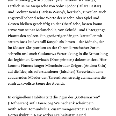
zärtlich seine Ansprache von Sohn Fjodor (Dilara Bastar)
und Tochter Xenia (Larissa Wäspy), herrisch, zuweilen auch
angstvoll bebend seine Worte der Macht. Aber Spiel und
Gesten bleiben geschäftig an der Oberfläche, lassen kaum
etwas von seiner Melancholie, von Schuld- und Untergangs-
Phantasien spüren. Ein großartiger Sänger-Darsteller mit
sattem Bass ist Avtandil Kaspeli als Pimen – der Mönch, der
im Kloster-Skriptorium an der Chronik russischer Zaren
schreibt und auch Godunows Verstrickung in die Ermordung
des legitimen Zarewitsch (Kronprinzen) dokumentiert. Hier
kommt Pimens junger Mönchsbruder Grigori (Andrea Shin)
auf die Idee, als auferstandener (falscher) Zarewitsch dem
zaudernden Mörder den Zarenthron streitig zu machen: die
eindrucksvollste Szene des Abends.
In originellem Habitus tritt die Figur des „Gottesnarren“
(Hofnarren) auf. Hans-Jörg Weinschenk scheint ein
mythischer Homunkulus. Zusammengesetzt aus antiker
Götterskulptur, New Yorker Freiheitsstatue und