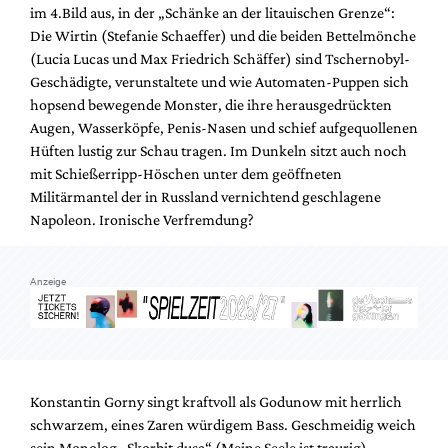
im 4.Bild aus, in der „Schänke an der litauischen Grenze“:
Die Wirtin (Stefanie Schaeffer) und die beiden Bettelmönche
(Lucia Lucas und Max Friedrich Schäffer) sind Tschernobyl-
Geschädigte, verunstaltete und wie Automaten-Puppen sich
hopsend bewegende Monster, die ihre herausgedrückten
Augen, Wasserköpfe, Penis-Nasen und schief aufgequollenen
Hüften lustig zur Schau tragen. Im Dunkeln sitzt auch noch
mit Schießerripp-Höschen unter dem geöffneten
Militärmantel der in Russland vernichtend geschlagene
Napoleon. Ironische Verfremdung?
Anzeige
Konstantin Gorny singt kraftvoll als Godunow mit herrlich
schwarzem, eines Zaren würdigem Bass. Geschmeidig weich
sein Monolog „Skorbit dusa“ (Meine Seele ist traurig),