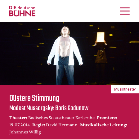
Kritiken
Schauspiel
Musiktheater
Tanz
Crossover
Bühnenwelt
Festivals & Veranstaltungen
Musiktheater
Menschen & Theater
Düstere Stimmung
Themen
Modest Mussorgsky: Boris Godunow
Internationales
Theater:
Badisches Staatstheater Karlsruhe
Premiere:
Nachrufe
19.07.2014
Regie:
David Hermann
Musikalische Leitung:
Medientipps
Johannes Willig