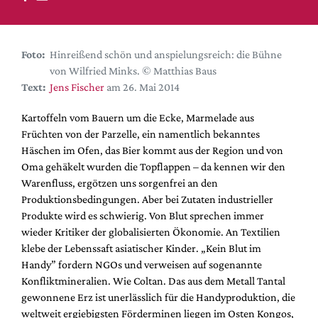
DdB-map
Kalender
Premierensuche
Foto:
Hinreißend schön und anspielungsreich: die Bühne
von Wilfried Minks. © Matthias Baus
Festival-Planer
Text:
Jens Fischer
am 26. Mai 2014
Hefte
Kartoffeln vom Bauern um die Ecke, Marmelade aus
Alle Hefte
Früchten von der Parzelle, ein namentlich bekanntes
Leseproben
Häschen im Ofen, das Bier kommt aus der Region und von
Oma gehäkelt wurden die Topflappen – da kennen wir den
Podcast
Warenfluss, ergötzen uns sorgenfrei an den
Service
Produktionsbedingungen. Aber bei Zutaten industrieller
Produkte wird es schwierig. Von Blut sprechen immer
Shop / Abo
wieder Kritiker der globalisierten Ökonomie. An Textilien
Newsletter
klebe der Lebenssaft asiatischer Kinder. „Kein Blut im
Redaktion
Handy” fordern NGOs und verweisen auf sogenannte
Konfliktmineralien. Wie Coltan. Das aus dem Metall Tantal
Autor:innen
gewonnene Erz ist unerlässlich für die Handyproduktion, die
Partner
weltweit ergiebigsten Förderminen liegen im Osten Kongos,