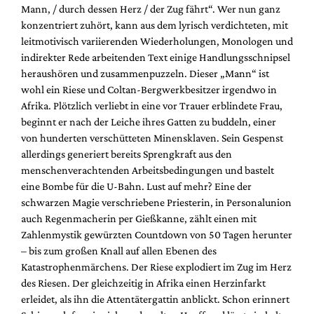
Mann, / durch dessen Herz / der Zug fährt“. Wer nun ganz
konzentriert zuhört, kann aus dem lyrisch verdichteten, mit
leitmotivisch variierenden Wiederholungen, Monologen und
indirekter Rede arbeitenden Text einige Handlungsschnipsel
heraushören und zusammenpuzzeln. Dieser „Mann“ ist
wohl ein Riese und Coltan-Bergwerkbesitzer irgendwo in
Afrika. Plötzlich verliebt in eine vor Trauer erblindete Frau,
beginnt er nach der Leiche ihres Gatten zu buddeln, einer
von hunderten verschütteten Minensklaven. Sein Gespenst
allerdings generiert bereits Sprengkraft aus den
menschenverachtenden Arbeitsbedingungen und bastelt
eine Bombe für die U-Bahn. Lust auf mehr? Eine der
schwarzen Magie verschriebene Priesterin, in Personalunion
auch Regenmacherin per Gießkanne, zählt einen mit
Zahlenmystik gewürzten Countdown von 50 Tagen herunter
– bis zum großen Knall auf allen Ebenen des
Katastrophenmärchens. Der Riese explodiert im Zug im Herz
des Riesen. Der gleichzeitig in Afrika einen Herzinfarkt
erleidet, als ihn die Attentätergattin anblickt. Schon erinnert