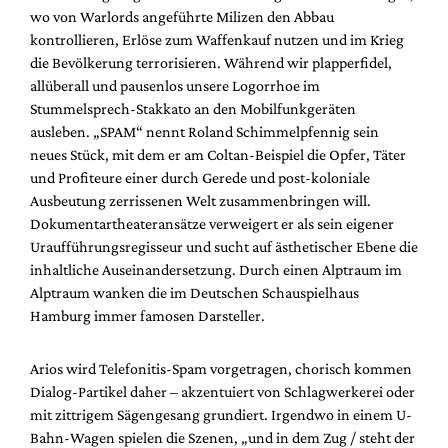
Mediadaten
wo von Warlords angeführte Milizen den Abbau
kontrollieren, Erlöse zum Waffenkauf nutzen und im Krieg
Suche
die Bevölkerung terrorisieren. Während wir plapperfidel,
allüberall und pausenlos unsere Logorrhoe im
Stummelsprech-Stakkato an den Mobilfunkgeräten
ausleben. „SPAM“ nennt Roland Schimmelpfennig sein
neues Stück, mit dem er am Coltan-Beispiel die Opfer, Täter
und Profiteure einer durch Gerede und post-koloniale
Ausbeutung zerrissenen Welt zusammenbringen will.
Dokumentartheateransätze verweigert er als sein eigener
Uraufführungsregisseur und sucht auf ästhetischer Ebene die
inhaltliche Auseinandersetzung. Durch einen Alptraum im
Alptraum wanken die im Deutschen Schauspielhaus
Hamburg immer famosen Darsteller.
Arios wird Telefonitis-Spam vorgetragen, chorisch kommen
Dialog-Partikel daher – akzentuiert von Schlagwerkerei oder
mit zittrigem Sägengesang grundiert. Irgendwo in einem U-
Bahn-Wagen spielen die Szenen, „und in dem Zug / steht der