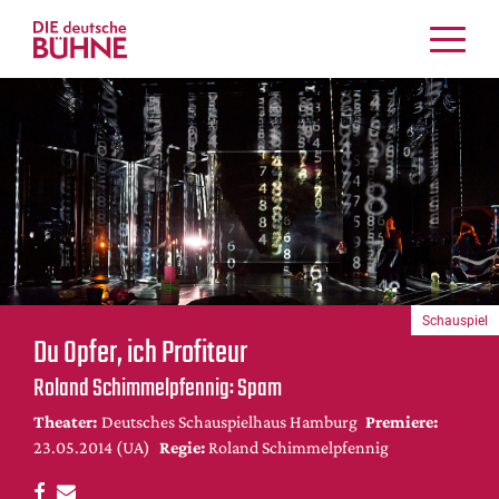
Kritiken
Schauspiel
Musiktheater
Tanz
Crossover
Bühnenwelt
Festivals & Veranstaltungen
Schauspiel
Menschen & Theater
Du Opfer, ich Profiteur
Themen
Roland Schimmelpfennig: Spam
Internationales
Theater:
Deutsches Schauspielhaus Hamburg
Premiere:
Nachrufe
23.05.2014 (UA)
Regie:
Roland Schimmelpfennig
Medientipps