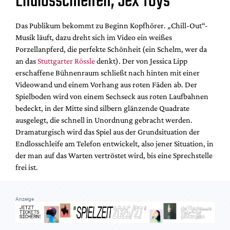
Endlosschleifen, Sex Toys
Mediadaten
Suche
Das Publikum bekommt zu Beginn Kopfhörer. „Chill-Out“-
Musik läuft, dazu dreht sich im Video ein weißes
Porzellanpferd, die perfekte Schönheit (ein Schelm, wer da
an das
Stuttgarter Rössle
denkt). Der von Jessica Lipp
erschaffene Bühnenraum schließt nach hinten mit einer
Videowand und einem Vorhang aus roten Fäden ab. Der
Spielboden wird von einem Sechseck aus roten Laufbahnen
bedeckt, in der Mitte sind silbern glänzende Quadrate
ausgelegt, die schnell in Unordnung gebracht werden.
Dramaturgisch wird das Spiel aus der Grundsituation der
Endlosschleife am Telefon entwickelt, also jener Situation, in
der man auf das Warten vertröstet wird, bis eine Sprechstelle
frei ist.
Anzeige