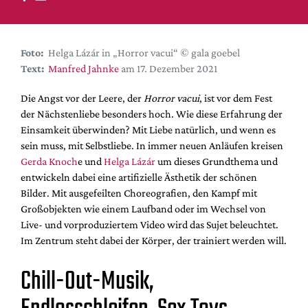
DdB-map
Kalender
Premierensuche
Foto:
Helga Lázár in „Horror vacui“ © gala goebel
Text:
Manfred Jahnke
am 17. Dezember 2021
Festival-Planer
Hefte
Die Angst vor der Leere, der
Horror vacui
, ist vor dem Fest
der Nächstenliebe besonders hoch. Wie diese Erfahrung der
Alle Hefte
Einsamkeit überwinden? Mit Liebe natürlich, und wenn es
Leseproben
sein muss, mit Selbstliebe. In immer neuen Anläufen kreisen
Gerda Knoch
e und
Helga Lázár
um dieses Grundthema und
Podcast
entwickeln dabei eine artifizielle Ästhetik der schönen
Service
Bilder. Mit ausgefeilten Choreografien, den Kampf mit
Großobjekten wie einem Laufband oder im Wechsel von
Shop / Abo
Live- und vorproduziertem Video wird das Sujet beleuchtet.
Newsletter
Im Zentrum steht dabei der Körper, der trainiert werden will.
Redaktion
Chill-Out-Musik,
Autor:innen
Partner