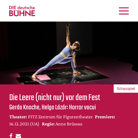
Kritiken
Schauspiel
Musiktheater
Tanz
Crossover
Bühnenwelt
Festivals & Veranstaltungen
Schauspiel
Menschen & Theater
Die Leere (nicht nur) vor dem Fest
Themen
Gerda Knoche, Helga Lázár: Horror vacui
Internationales
Theater:
FITZ Zentrum für Figurentheater
Premiere:
Nachrufe
16.12.2021 (UA)
Regie:
Anne Brüssau
Medientipps