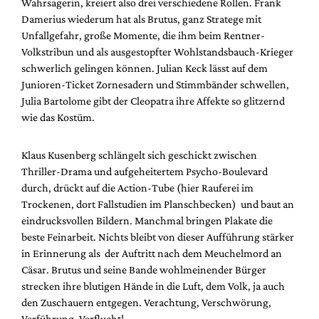
Wahrsagerin, kreiert also drei verschiedene Rollen. Frank
Damerius wiederum hat als Brutus, ganz Stratege mit
Unfallgefahr, große Momente, die ihm beim Rentner-
Volkstribun und als ausgestopfter Wohlstandsbauch-Krieger
schwerlich gelingen können. Julian Keck lässt auf dem
Junioren-Ticket Zornesadern und Stimmbänder schwellen,
Julia Bartolome gibt der Cleopatra ihre Affekte so glitzernd
wie das Kostüm.
Klaus Kusenberg schlängelt sich geschickt zwischen
Thriller-Drama und aufgeheitertem Psycho-Boulevard
durch, drückt auf die Action-Tube (hier Rauferei im
Trockenen, dort Fallstudien im Planschbecken) und baut an
eindrucksvollen Bildern. Manchmal bringen Plakate die
beste Feinarbeit. Nichts bleibt von dieser Aufführung stärker
in Erinnerung als der Auftritt nach dem Meuchelmord an
Cäsar. Brutus und seine Bande wohlmeinender Bürger
strecken ihre blutigen Hände in die Luft, dem Volk, ja auch
den Zuschauern entgegen. Verachtung, Verschwörung,
Verführung. Verflucht!