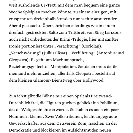
Mediadaten
weit ausholende Ur-Text, mit dem man bequem eine ganze
Woche Spielplan machen könnte, zu einem einzigen, mit
Suche
entspannten dreieinhalb Stunden nur sachte ausufernden
Abend gestaucht. Überschrieben allerdings wie in einem
dreifach gestreckten Salto zum Trittbrett von Stieg Larssons
auch nicht unbedeutender Krimi-Trilogie, hier mit sanfter
Ironie portioniert unter „Verachtung“ (Coriolan),
„Verschwörung“ (Julius Cäsar), „Verführung“ (Antonius und
Cleopatra). Es geht um Machtanspruch,
Beziehungsgeflechte, Manipulation. Sandalen muss dafür
niemand mehr anziehen, allenfalls Cleopatra besteht auf
dem kleinen Glamour-Dienstweg über Hollywood.
Zunächst gibt die Bühne nur einen Spalt als Breitwand-
Durchblick frei, die Figuren gucken gebückt ins Publikum,
das da Weltgeschichte erwartet. Sie haben es auch ein paar
Nummern kleiner. Zwei Volkstribunen, leicht angegraute
Gewerkschafter aus dem Ortsverein Rom, naschen an der
Demokratie und blockieren im Aufsichtsrat den neuen