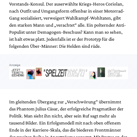
Vorstands-Konsul. Der auserwählte Kriegs-Heros Coriolan,
nach Outfit und Umgangsform offenbar in einer Motorrad-
Gang sozialisiert, verweigert Wahlkampf-Wohltaten, gibt
den starken Mann und „verachtet“ alle. Ein polternder Anti-
Populist unter Demagogen-Beschuss? Kann man so sehen,
ist halt etwas platt. Jedenfalls ist er der Prototyp für die
folgenden Über-Männer: Die Helden sind rüde.
Anzeige
Im gleitenden Übergang zur „Verschwörung“ übernimmt
das Phantom Julius Cäsar, der erfolgreiche Pragmatiker der
Politik. Man sieht ihn nicht, aber sein Ruf sagt mehr als
tausend Bilder. Ein Erfolgsmodell mit nach oben offenem
Ende in der Karriere-Skala, das die biederen Frontmänner
der zweiten Reihe in Angstträume versetzt. Mit Brutus an der