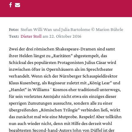
DdB-map
Kalender
Premierensuche
Foto:
Stefan Willi Wan und Julia Bartolome © Marion Bührle
Festival-Planer
Text:
Dieter Stoll
am 22. Oktober 2016
Hefte
Zwei der drei römischen Shakespeare-Dramen sind samt
Alle Hefte
ihrer Helden längst zu „Raritäten“ abgestempelt, das
Leseproben
Schicksal des populärsten Protagonisten Julius Cäsar wird
inzwischen öfter in Opernhäusern als im Sprechtheater
Podcast
verhandelt. Wenn sich der Nürnberger Schauspieldirektor
Service
Klaus Kusenberg, als Regisseur zuletzt mit „König Lear“ und
„Hamlet“ in Williams´ Kosmos eher traditionell unterwegs,
Shop / Abo
für sein vorletztes Amtsjahr nicht etwa ein einziges dieser
Newsletter
sperrigen Zumutungen aussuchte, sondern alle zu einer
Redaktion
übergreifenden „Römischen Trilogie“ verbinden ließ, wirkt
das zunächst mal wie eine Mutprobe. Respekt! Aber tollkühn
Autor:innen
nun auch wieder nicht, denn mit Hilfe des derzeit wohl
Partner
begabtesten Second-hand-Autors John von Düffel ist der