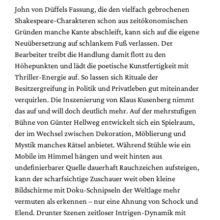
John von Düffels Fassung, die den vielfach gebrochenen
Shakespeare-Charakteren schon aus zeitökonomischen
Gründen manche Kante abschleift, kann sich auf die eigene
Neuübersetzung auf schlankem Fuß verlassen. Der
Bearbeiter treibt die Handlung damit flott zu den
Höhepunkten und lädt die poetische Kunstfertigkeit mit
Thriller-Energie auf. So lassen sich Rituale der
Besitzergreifung in Politik und Privatleben gut miteinander
verquirlen. Die Inszenierung von Klaus Kusenberg nimmt
das auf und will doch deutlich mehr. Auf der mehrstufigen
Bühne von Günter Hellweg entwickelt sich ein Spielraum,
der im Wechsel zwischen Dekoration, Möblierung und
Mystik manches Rätsel anbietet. Während Stühle wie ein
Mobile im Himmel hängen und weit hinten aus
undefinierbarer Quelle dauerhaft Rauchzeichen aufsteigen,
kann der scharfsichtige Zuschauer weit oben kleine
Bildschirme mit Doku-Schnipseln der Weltlage mehr
vermuten als erkennen – nur eine Ahnung von Schock und
Elend. Drunter Szenen zeitloser Intrigen-Dynamik mit