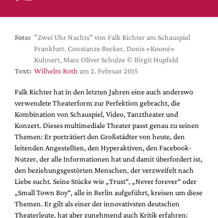
DdB-map
Kalender
Premierensuche
Foto:
"Zwei Uhr Nachts" von Falk Richter am Schauspiel
Frankfurt. Constanze Becker, Denis »Kooné«
Festival-Planer
Kuhnert, Marc Oliver Schulze © Birgit Hupfeld
Hefte
Text:
Wilhelm Roth
am 2. Februar 2015
Alle Hefte
Falk Richter hat in den letzten Jahren eine auch anderswo
Leseproben
verwendete Theaterform zur Perfektion gebracht, die
Kombination von Schauspiel, Video, Tanztheater und
Podcast
Konzert. Dieses multimediale Theater passt genau zu seinen
Service
Themen: Er porträtiert den Großstädter von heute, den
leitenden Angestellten, den Hyperaktiven, den Facebook-
Shop / Abo
Nutzer, der alle Informationen hat und damit überfordert ist,
Newsletter
den beziehungsgestörten Menschen, der verzweifelt nach
Redaktion
Liebe sucht. Seine Stücke wie „Trust“, „Never forever“ oder
„Small Town Boy“, alle in Berlin aufgeführt, kreisen um diese
Autor:innen
Themen. Er gilt als einer der innovativsten deutschen
Partner
Theaterleute, hat aber zunehmend auch Kritik erfahren: