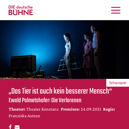
Kritiken
Schauspiel
Musiktheater
Tanz
Crossover
Bühnenwelt
Festivals & Veranstaltungen
Schauspiel
Menschen & Theater
„Das Tier ist auch kein besserer Mensch“
Themen
Ewald Palmetshofer: Die Verlorenen
Internationales
Theater:
Theater Konstanz
Premiere:
24.09.2021
Regie:
Nachrufe
Franziska Autzen
Medientipps