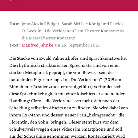
DdB-map
Kalender
Premierensuche
Foto:
Jana Alexia Rödiger, Sarah Siri Lee König und Patrick
O. Beck in "Die Verlorenen" am Theater Konstanz ©
Festival-Planer
Ilja Mess/Theater Konstanz
Hefte
Text:
Manfred Jahnke
am 25. September 2021
Alle Hefte
Die Stücke von Ewald Palmetshofer sind Sprachkunstwerke.
Leseproben
Die rhythmisch strukturierten Sprechakte sind von einer
starken Metaphorik geprägt, die vom Bewusstsein der
Podcast
handelnden Figuren zeugt. In „Die Verlorenen“ (2019 am
Service
Münchener Residenztheater uraufgeführt) verbindet sich
diese Sprachmächtigkeit mit einer klischiert erscheinenden
Shop / Abo
Handlung: Clara, „die Verlorene“, versucht sich nach der
Newsletter
Scheidung selbst im Abseits neu zu finden. Sie wird dabei von
Redaktion
ihrem Ex-Mann und dessen neuer Frau „heimgesucht“, die
Florentin, den Sohn, bringen. Dieser steht kurz vor dem
Autor:innen
Schulverweis wegen eines Videos im Smartphone und soll
Partner
aus der Schusslinie genommen werden. Konterkariert wird