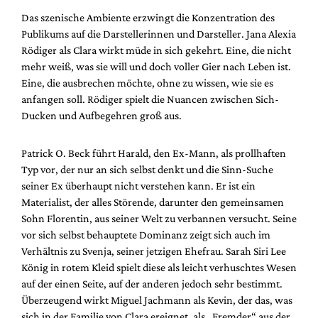
Das szenische Ambiente erzwingt die Konzentration des
Publikums auf die Darstellerinnen und Darsteller. Jana Alexia
Rödiger als Clara wirkt müde in sich gekehrt. Eine, die nicht
mehr weiß, was sie will und doch voller Gier nach Leben ist.
Eine, die ausbrechen möchte, ohne zu wissen, wie sie es
anfangen soll. Rödiger spielt die Nuancen zwischen Sich-
Ducken und Aufbegehren groß aus.
Patrick O. Beck führt Harald, den Ex-Mann, als prollhaften
Typ vor, der nur an sich selbst denkt und die Sinn-Suche
seiner Ex überhaupt nicht verstehen kann. Er ist ein
Materialist, der alles Störende, darunter den gemeinsamen
Sohn Florentin, aus seiner Welt zu verbannen versucht.
Seine
vor sich selbst behauptete Dominanz zeigt sich auch im
Verhältnis zu Svenja, seiner jetzigen Ehefrau. Sarah Siri Lee
König in rotem Kleid spielt diese als leicht verhuschtes Wesen
auf der einen Seite, auf der anderen jedoch sehr bestimmt.
Überzeugend wirkt Miguel Jachmann als Kevin, der das, was
sich in der Familie von Clara ereignet, als „Fremder“ aus der