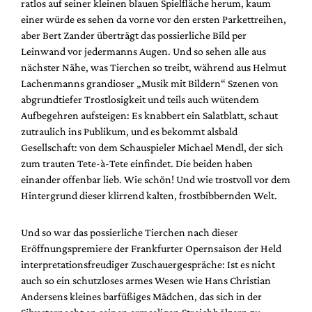
ratlos auf seiner kleinen blauen Spielfläche herum, kaum
Mediadaten
einer würde es sehen da vorne vor den ersten Parkettreihen,
Suche
aber Bert Zander überträgt das possierliche Bild per
Leinwand vor jedermanns Augen. Und so sehen alle aus
nächster Nähe, was Tierchen so treibt, während aus Helmut
Lachenmanns grandioser „Musik mit Bildern“ Szenen von
abgrundtiefer Trostlosigkeit und teils auch wütendem
Aufbegehren aufsteigen: Es knabbert ein Salatblatt, schaut
zutraulich ins Publikum, und es bekommt alsbald
Gesellschaft: von dem Schauspieler Michael Mendl, der sich
zum trauten Tete-à-Tete einfindet. Die beiden haben
einander offenbar lieb. Wie schön! Und wie trostvoll vor dem
Hintergrund dieser klirrend kalten, frostbibbernden Welt.
Und so war das possierliche Tierchen nach dieser
Eröffnungspremiere der Frankfurter Opernsaison der Held
interpretationsfreudiger Zuschauergespräche: Ist es nicht
auch so ein schutzloses armes Wesen wie Hans Christian
Andersens kleines barfüßiges Mädchen, das sich in der