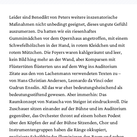
Leider sind Benedikt von Peters weitere inszenatorische
Maßnahmen nicht unbedingt geeignet, dieses ungute Gefühl
auszumerzen. Da hatten wir ein riesenhaftes
Gummimädchen vor dem Opernhaus angetroffen, mit einem
Schwefelhölzchen in der Hand, in rotem Kleidchen und mit
rotem Mützchen. Die Foyers waren kahlgeräumt und leer,
kein Bild hing mehr an der Wand, aber Komparsen mit
Flüstertüten flüsterten uns auf dem Weg ins Auditorium
Zitate aus den von Lachenmann verwendeten Texten zu –
von Hans Christian Andersen, Leonardo da Vinci oder
Gudrun Ensslin. All das war eher bedeutungsheischend als
bedeutungsstiftend gewesen. Aber immerhin: Das
Raumkonzept von Natascha von Steiger ist eindrucksvoll. Die
Zuschauer sitzen einander auf der Bühne und im Auditorium
gegenüber, das Orchester thront auf einem hohen Podest
über den Köpfen der auf der Bühne Sitzenden, Chor und
Instrumentengruppen haben die Ränge okkupiert,
projizierte Schriftbänder illuminieren den Raum und geben