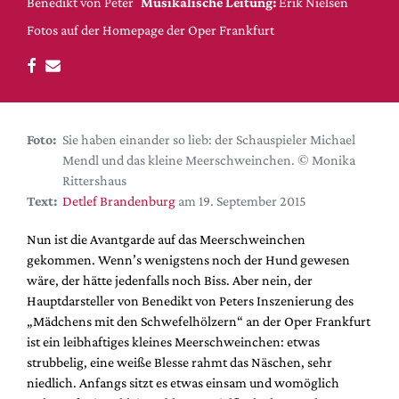
DdB-map
Benedikt von Peter
Musikalische Leitung:
Erik Nielsen
Fotos auf der Homepage der Oper Frankfurt
Kalender
Premierensuche
Festival-Planer
Hefte
Foto:
Sie haben einander so lieb: der Schauspieler Michael
Alle Hefte
Mendl und das kleine Meerschweinchen. © Monika
Rittershaus
Leseproben
Text:
Detlef Brandenburg
am 19. September 2015
Podcast
Nun ist die Avantgarde auf das Meerschweinchen
Service
gekommen. Wenn’s wenigstens noch der Hund gewesen
Shop / Abo
wäre, der hätte jedenfalls noch Biss. Aber nein, der
Hauptdarsteller von Benedikt von Peters Inszenierung des
Newsletter
„Mädchens mit den Schwefelhölzern“ an der Oper Frankfurt
Redaktion
ist ein leibhaftiges kleines Meerschweinchen: etwas
Autor:innen
strubbelig, eine weiße Blesse rahmt das Näschen, sehr
Partner
niedlich. Anfangs sitzt es etwas einsam und womöglich