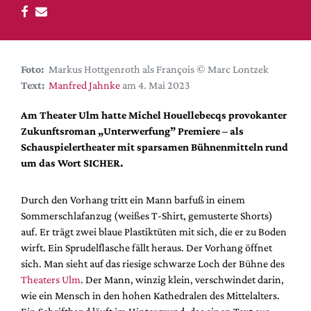
DdB-map
Kalender
Premierensuche
Foto:
Markus Hottgenroth als François © Marc Lontzek
Festival-Planer
Text:
Manfred Jahnke
am 4. Mai 2023
Hefte
Am Theater Ulm hatte Michel Houellebecqs provokanter
Alle Hefte
Zukunftsroman „Unterwerfung” Premiere – als
Leseproben
Schauspielertheater mit sparsamen Bühnenmitteln rund
um das Wort SICHER.
Podcast
Service
Durch den Vorhang tritt ein Mann barfuß in einem
Sommerschlafanzug (weißes T-Shirt, gemusterte Shorts)
Shop / Abo
auf. Er trägt zwei blaue Plastiktüten mit sich, die er zu Boden
Newsletter
wirft. Ein Sprudelflasche fällt heraus. Der Vorhang öffnet
Redaktion
sich. Man sieht auf das riesige schwarze Loch der Bühne des
Autor:innen
Theaters Ulm
. Der Mann, winzig klein, verschwindet darin,
wie ein Mensch in den hohen Kathedralen des Mittelalters.
Partner