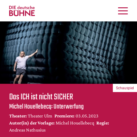
Kritiken
Schauspiel
Musiktheater
Tanz
Crossover
Bühnenwelt
Festivals & Veranstaltungen
Schauspiel
Menschen & Theater
Das ICH ist nicht SICHER
Themen
Michel Houellebecq: Unterwerfung
Internationales
Theater:
Theater Ulm
Premiere:
03.05.2023
Nachrufe
Autor(in) der Vorlage:
Michel Houellebecq
Regie:
Medientipps
Andreas Nathusius