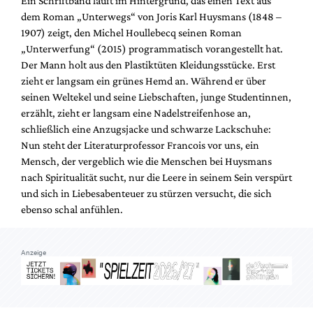
Ein Schriftband läuft im Hintergrund, das einen Text aus
Mediadaten
dem Roman „Unterwegs“ von Joris Karl Huysmans (1848 –
Suche
1907) zeigt, den Michel Houllebecq seinen Roman
„Unterwerfung“ (2015) programmatisch vorangestellt hat.
Der Mann holt aus den Plastiktüten Kleidungsstücke. Erst
zieht er langsam ein grünes Hemd an. Während er über
seinen Weltekel und seine Liebschaften, junge Studentinnen,
erzählt, zieht er langsam eine Nadelstreifenhose an,
schließlich eine Anzugsjacke und schwarze Lackschuhe:
Nun steht der Literaturprofessor Francois vor uns, ein
Mensch, der vergeblich wie die Menschen bei Huysmans
nach Spiritualität sucht, nur die Leere in seinem Sein verspürt
und sich in Liebesabenteuer zu stürzen versucht, die sich
ebenso schal anfühlen.
Anzeige