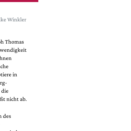
lke Winkler
oph Thomas
twendigkeit
ahnen
iche
tiere in
rg-
 die
ßt nicht ab.
n des
e