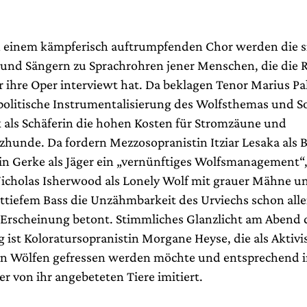
n einem kämpferisch auftrumpfenden Chor werden die s
und Sängern zu Sprachrohren jener Menschen, die die R
r ihre Oper interviewt hat. Da beklagen Tenor Marius Pal
e politische Instrumentalisierung des Wolfsthemas und S
k als Schäferin die hohen Kosten für Stromzäune und
hunde. Da fordern Mezzosopranistin Itziar Lesaka als 
in Gerke als Jäger ein „vernünftiges Wolfsmanagement
icholas Isherwood als Lonely Wolf mit grauer Mähne u
ttiefem Bass die Unzähmbarkeit des Urviechs schon alle
 Erscheinung betont. Stimmliches Glanzlicht am Abend 
 ist Koloratursopranistin Morgane Heyse, die als Aktivi
n Wölfen gefressen werden möchte und entsprechend i
r von ihr angebeteten Tiere imitiert.