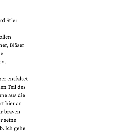
rd Stier
ollen
er, Bläser
he
en.
er entfaltet
en Teil des
üne aus die
t hier an
ur braven
r seine
b. Ich gehe