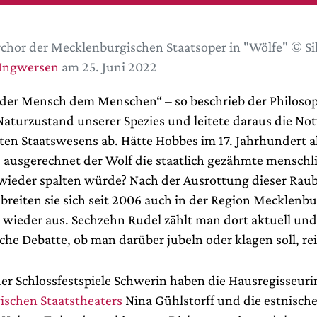
chor der Mecklenburgischen Staatsoper in "Wölfe" © Si
 Ingwersen
am 25. Juni 2022
t der Mensch dem Menschen“ – so beschrieb der Philos
aturzustand unserer Spezies und leitete daraus die No
lten Staatswesens ab. Hätte Hobbes im 17. Jahrhundert 
 ausgerechnet der Wolf die staatlich gezähmte menschl
 wieder spalten würde? Nach der Ausrottung dieser Raub
breiten sie sich seit 2006 auch in der Region Mecklenbu
ieder aus. Sechzehn Rudel zählt man dort aktuell und
iche Debatte, ob man darüber jubeln oder klagen soll, rei
r Schlossfestspiele Schwerin haben die Hausregisseuri
schen Staatstheaters
Nina Gühlstorff und die estnisch