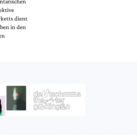
ntarischen
ektive
ketts dient
aben in den
en