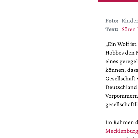
Foto:
Kinder
Text:
Sören
„Ein Wolf is
Hobbes den N
eines gerege
können, dass
Gesellschaft
Deutschland 
Vorpommern w
gesellschaftl
Im Rahmen de
Mecklenburgi