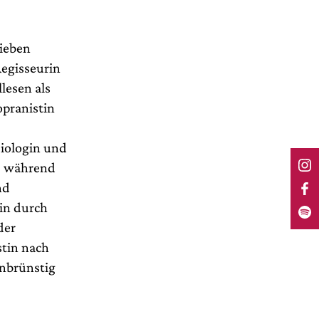
ieben
egisseurin
lesen als
opranistin
Biologin und
“, während
nd
in durch
der
stin nach
nbrünstig