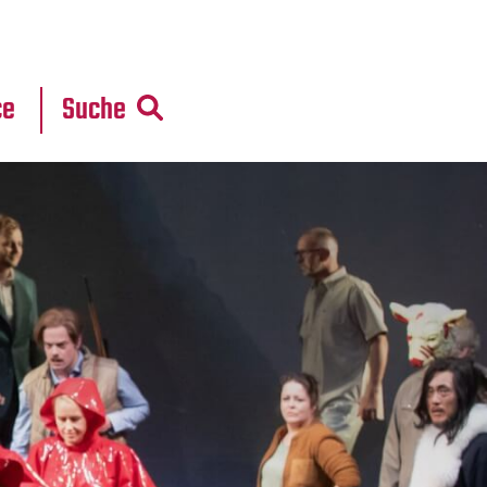
r
daten
ce
Suche