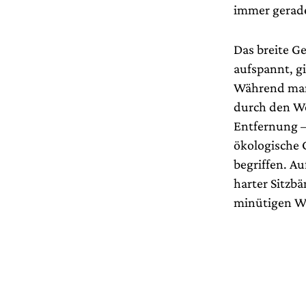
immer gerade
Das breite G
aufspannt, gi
Während man 
durch den Wo
Entfernung –
ökologische 
begriffen. A
harter Sitzb
minütigen W