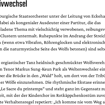
ivwechsel
urgische Staatsorchester unter der Leitung von Eckeha
dabei als kongenialer Ausdeuter einer Partitur, die das
adene Thema mit vielschichtig verwobenen, reibungsv
Clustern untermalt. Ruhepunkte im Andrang der Streich
(wenn etwa Vibrafon, Röhrenglocken und elektronisc
n die naturmystische Seite des Wolfs betonen) sind selt
 orgiastischer Tanz heidnisch geschmückter Wolfsverehr
m Tenor Markus Sung-Keun Park als Weltenwechsler ein
er die Brücke in den „Wald“ holt, um dort von der Trib
der Wölfe einzunehmen. Die rhythmische Ekstase erinner
„Le Sacre du printemps“ und steht ganz im Gegensatz z
it, mit der der Kinderchor im Rotkäppchenkostüm zuvo
rte Verhaltensregel repetiert: „Ich komme nie vom Weg a