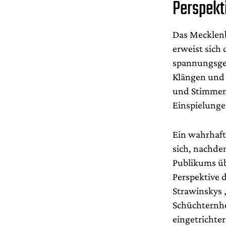
Perspekt
Das Mecklenb
erweist sich 
spannungsgel
Klängen und 
und Stimmen 
Einspielunge
Ein wahrhaft
sich, nachde
Publikums üb
Perspektive 
Strawinskys 
Schüchternhe
eingetrichte