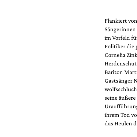
Flankiert vo
Sängerinnen 
im Vorfeld fü
Politiker di
Cornelia Zin
Herdenschutz
Bariton Mart
Gastsänger N
wolfsschluch
seine äußere
Uraufführung
ihrem Tod vo
das Heulen de