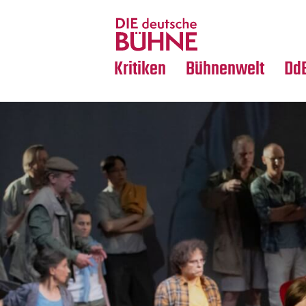
Tanz
Nachrufe
Crossover
Medientipps
Kritiken
Bühnenwelt
Dd