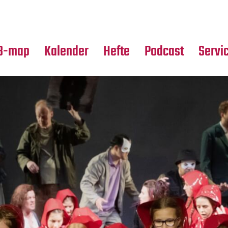
Premierensuche
Alle Hefte
Partne
Festival-Planer
Leseproben
Media
B-map
Kalender
Hefte
Podcast
Servi