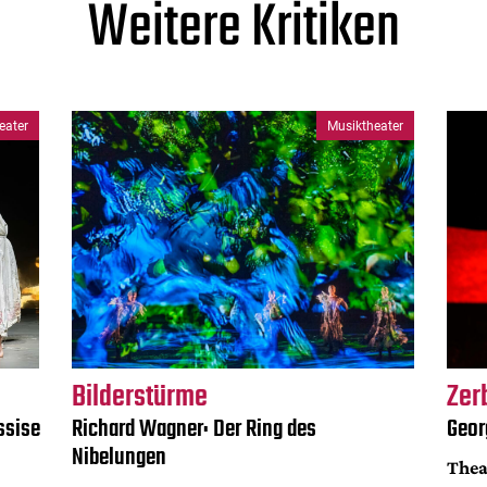
Weitere Kritiken
eater
Musiktheater
Bilderstürme
Zer
ssise
Richard Wagner: Der Ring des
Geor
Nibelungen
Thea