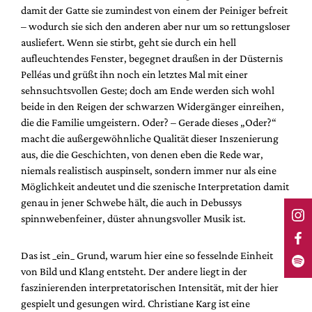
damit der Gatte sie zumindest von einem der Peiniger befreit
– wodurch sie sich den anderen aber nur um so rettungsloser
ausliefert. Wenn sie stirbt, geht sie durch ein hell
aufleuchtendes Fenster, begegnet draußen in der Düsternis
Pelléas und grüßt ihn noch ein letztes Mal mit einer
sehnsuchtsvollen Geste; doch am Ende werden sich wohl
beide in den Reigen der schwarzen Widergänger einreihen,
die die Familie umgeistern. Oder? – Gerade dieses „Oder?“
macht die außergewöhnliche Qualität dieser Inszenierung
aus, die die Geschichten, von denen eben die Rede war,
niemals realistisch auspinselt, sondern immer nur als eine
Möglichkeit andeutet und die szenische Interpretation damit
genau in jener Schwebe hält, die auch in Debussys
spinnwebenfeiner, düster ahnungsvoller Musik ist.
Das ist _ein_ Grund, warum hier eine so fesselnde Einheit
von Bild und Klang entsteht. Der andere liegt in der
faszinierenden interpretatorischen Intensität, mit der hier
gespielt und gesungen wird. Christiane Karg ist eine