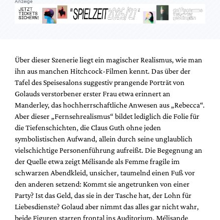
Anzeige
Über dieser Szenerie liegt ein magischer Realismus, wie man
ihn aus manchen Hitchcock-Filmen kennt. Das über der
Tafel des Speisesalons suggestiv prangende Porträt von
Golauds verstorbener erster Frau etwa erinnert an
Manderley, das hochherrschaftliche Anwesen aus „Rebecca“.
Aber dieser „Fernsehrealismus“ bildet lediglich die Folie für
die Tiefenschichten, die Claus Guth ohne jeden
symbolistischen Aufwand, allein durch seine unglaublich
vielschichtige Personenführung aufreißt. Die Begegnung an
der Quelle etwa zeigt Mélisande als Femme fragile im
schwarzen Abendkleid, unsicher, taumelnd einen Fuß vor
den anderen setzend: Kommt sie angetrunken von einer
Party? Ist das Geld, das sie in der Tasche hat, der Lohn für
Liebesdienste? Golaud aber nimmt das alles gar nicht wahr,
beide Figuren starren frontal ins Auditorium. Mélisande