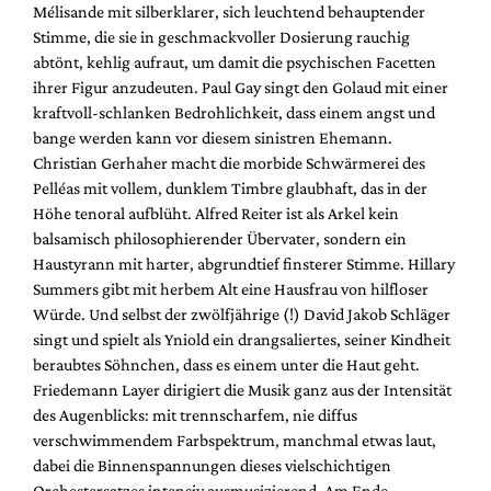
Mélisande mit silberklarer, sich leuchtend behauptender
Stimme, die sie in geschmackvoller Dosierung rauchig
abtönt, kehlig aufraut, um damit die psychischen Facetten
ihrer Figur anzudeuten. Paul Gay singt den Golaud mit einer
kraftvoll-schlanken Bedrohlichkeit, dass einem angst und
bange werden kann vor diesem sinistren Ehemann.
Christian Gerhaher macht die morbide Schwärmerei des
Pelléas mit vollem, dunklem Timbre glaubhaft, das in der
Höhe tenoral aufblüht. Alfred Reiter ist als Arkel kein
balsamisch philosophierender Übervater, sondern ein
Haustyrann mit harter, abgrundtief finsterer Stimme. Hillary
Summers gibt mit herbem Alt eine Hausfrau von hilfloser
Würde. Und selbst der zwölfjährige (!) David Jakob Schläger
singt und spielt als Yniold ein drangsaliertes, seiner Kindheit
beraubtes Söhnchen, dass es einem unter die Haut geht.
Friedemann Layer dirigiert die Musik ganz aus der Intensität
des Augenblicks: mit trennscharfem, nie diffus
verschwimmendem Farbspektrum, manchmal etwas laut,
dabei die Binnenspannungen dieses vielschichtigen
Orchestersatzes intensiv ausmusizierend. Am Ende