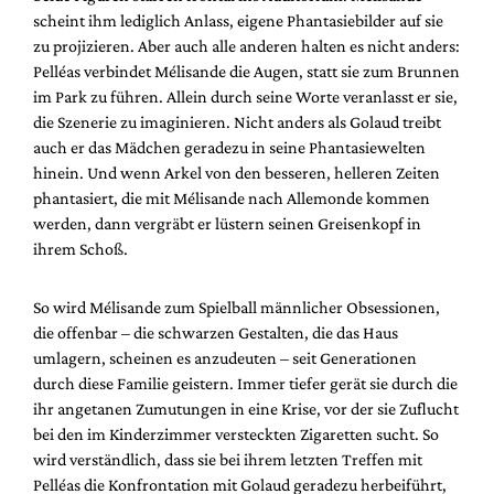
scheint ihm lediglich Anlass, eigene Phantasiebilder auf sie
zu projizieren. Aber auch alle anderen halten es nicht anders:
Pelléas verbindet Mélisande die Augen, statt sie zum Brunnen
im Park zu führen. Allein durch seine Worte veranlasst er sie,
die Szenerie zu imaginieren. Nicht anders als Golaud treibt
auch er das Mädchen geradezu in seine Phantasiewelten
hinein. Und wenn Arkel von den besseren, helleren Zeiten
phantasiert, die mit Mélisande nach Allemonde kommen
werden, dann vergräbt er lüstern seinen Greisenkopf in
ihrem Schoß.
So wird Mélisande zum Spielball männlicher Obsessionen,
die offenbar – die schwarzen Gestalten, die das Haus
umlagern, scheinen es anzudeuten – seit Generationen
durch diese Familie geistern. Immer tiefer gerät sie durch die
ihr angetanen Zumutungen in eine Krise, vor der sie Zuflucht
bei den im Kinderzimmer versteckten Zigaretten sucht. So
wird verständlich, dass sie bei ihrem letzten Treffen mit
Pelléas die Konfrontation mit Golaud geradezu herbeiführt,