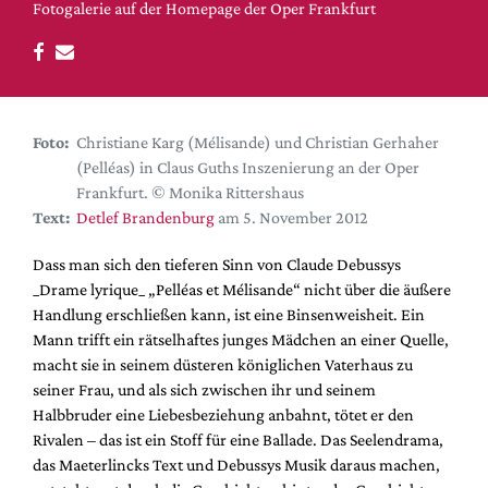
DdB-map
Fotogalerie auf der Homepage der Oper Frankfurt
Kalender
Premierensuche
Festival-Planer
Foto:
Christiane Karg (Mélisande) und Christian Gerhaher
Hefte
(Pelléas) in Claus Guths Inszenierung an der Oper
Alle Hefte
Frankfurt. © Monika Rittershaus
Text:
Detlef Brandenburg
am 5. November 2012
Leseproben
Podcast
Dass man sich den tieferen Sinn von Claude Debussys
_Drame lyrique_ „Pelléas et Mélisande“ nicht über die äußere
Service
Handlung erschließen kann, ist eine Binsenweisheit. Ein
Mann trifft ein rätselhaftes junges Mädchen an einer Quelle,
Shop / Abo
macht sie in seinem düsteren königlichen Vaterhaus zu
Newsletter
seiner Frau, und als sich zwischen ihr und seinem
Redaktion
Halbbruder eine Liebesbeziehung anbahnt, tötet er den
Autor:innen
Rivalen – das ist ein Stoff für eine Ballade. Das Seelendrama,
das Maeterlincks Text und Debussys Musik daraus machen,
Partner