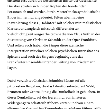
entsteht erst durch die Geschichten hinter der Geschichte.
Mediadaten
Die aber spielen sich in den Köpfen der handelnden
Suche
Personen ab und werden durch Maeterlincks symbolistische
Bilder immer nur angedeutet. Selten aber hat eine
Inszenierung dieses „Dahinter“ mit solcher minimalistischer
Klarheit und zugleich mit solch differenzierter
Vielschichtigkeit ausgearbeitet wie die von Claus Guth in der
Ausstattung von Christian Schmidt an der Oper Frankfurt.
Und selten auch haben die Sänger diese szenische
Interpretation mit einer solchen psychischen Intensität des
Spielens und auch des Singens beglaubigt wie das
Frankfurter Ensemble unter der Leitung von Friedemann
Layer.
Dabei verzichtet Christian Schmidts Bühne auf alle
pittoresken Beigaben, die das Libretto anbietet: auf Wald,
Brunnen oder Grotte. Einzig die Dunkelheit ist geblieben. In
dieser Dunkelheit, auf der leeren, nur von finsteren
Widergängern schattenhaft bevölkerten und von einem
glitzernden Geriesel ins Traumhafte entrückten Bühne, trifft