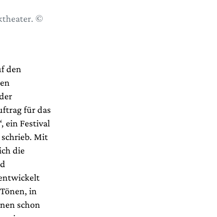
ktheater. ©
f den
gen
nder
uftrag für das
 ein Festival
schrieb. Mit
ich die
nd
entwickelt
Tönen, in
denen schon