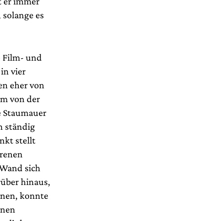
t er immer
 solange es
e Film- und
in vier
nen eher von
 um von der
ne Staumauer
n ständig
kt stellt
hrenen
 Wand sich
rüber hinaus,
nnen, konnte
enen