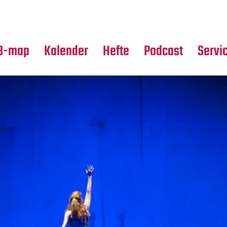
Premierensuche
Alle Hefte
Partne
Festival-Planer
Leseproben
Media
B-map
Kalender
Hefte
Podcast
Servi