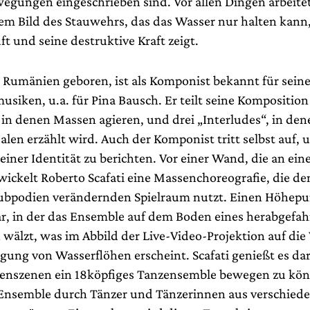
wegungen eingeschrieben sind. Vor allen Dingen arbeite
em Bild des Stauwehrs, das das Wasser nur halten kann,
ft und seine destruktive Kraft zeigt.
n Rumänien geboren, ist als Komponist bekannt für sein
siken, u.a. für Pina Bausch. Er teilt seine Komposition 
 in denen Massen agieren, und drei „Interludes“, in de
alen erzählt wird. Auch der Komponist tritt selbst auf,
einer Identität zu berichten. Vor einer Wand, die an ei
wickelt Roberto Scafati eine Massenchoreografie, die de
ubpodien verändernden Spielraum nutzt. Einen Höhepun
ar, in der das Ensemble auf dem Boden eines herabgefa
 wälzt, was im Abbild der Live-Video-Projektion auf die
gung von Wasserflöhen erscheint. Scafati genießt es da
enszenen ein 18köpfiges Tanzensemble bewegen zu kö
 Ensemble durch Tänzer und Tänzerinnen aus verschied