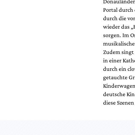
Donauländern
Portal durch 
durch die vo
wieder das „
sorgen. Im O
musikalische
Zudem singt d
in einer Kat
durch ein clo
getauchte G
Kinderwagen 
deutsche Kin
diese Szenen 