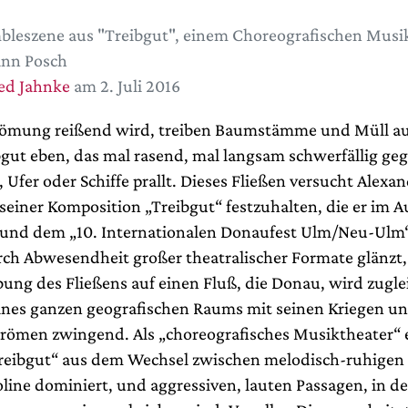
leszene aus "Treibgut", einem Choreografischen Musi
nn Posch
ed Jahnke
am 2. Juli 2016
römung reißend wird, treiben Baumstämme und Müll au
bgut eben, das mal rasend, mal langsam schwerfällig ge
fer oder Schiffe prallt. Dieses Fließen versucht Alexa
seiner Komposition „Treibgut“ festzuhalten, die er im A
und dem „10. Internationalen Donaufest Ulm/Neu-Ulm“,
rch Abwesendheit großer theatralischer Formate glänzt, 
bung des Fließens auf einen Fluß, die Donau, wird zugle
ines ganzen geografischen Raums mit seinen Kriegen u
trömen zwingend. Als „choreografisches Musiktheater“ 
reibgut“ aus dem Wechsel zwischen melodisch-ruhigen 
oline dominiert, und aggressiven, lauten Passagen, in 