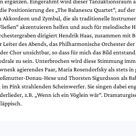
 ergänzen. Eingerahmt wird dieser Tanzaktionsraum a
die Positionierung des „The Balanescu Quartet“, auf der 
n Akkordeon und Zymbal, die als traditionelle Instrum
Fließen“ akzentuieren helfen und auch für melodische 
rchestergraben dirigiert Hendrik Haas, zusammen mit B
r Leiter des Abends, das Philharmonische Orchester der
er Chor unsichtbar, so dass für mich das Bild entstand,
hedrale zu sein. Unterbrochen wird diese Stimmung imm
wnesk agierendes Paar, Maria Rosendorfsky als stets in
roßmutter-Donau-Hexe und Thorsten Sigurdsson als Ba
im Pink strahlenden Scheinwerfer. Sie singen dabei en
derlieder, z.B. „Wenn ich ein Vöglein wär“. Dramaturgis
läppisch.