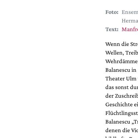
Foto:
Ensemb
Herma
Text:
Manfr
Wenn die St
Wellen, Trei
Wehrdämme, U
Balanescu in 
Theater Ulm 
das sonst du
der Zuschrei
Geschichte e
Flüchtlingss
Balanescu „T
denen die Vi