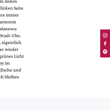
m linken
linken Seite
ente immer
Harmonie
alanescu
 Stadt Ulm.
 eigentlich
er wieder
 grünes Licht
by im
glische und
ch bleiben