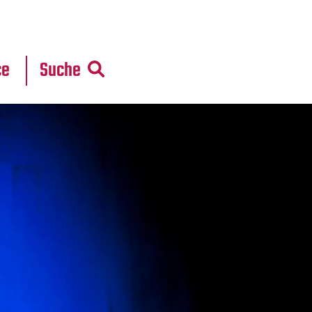
r
daten
ce
Suche