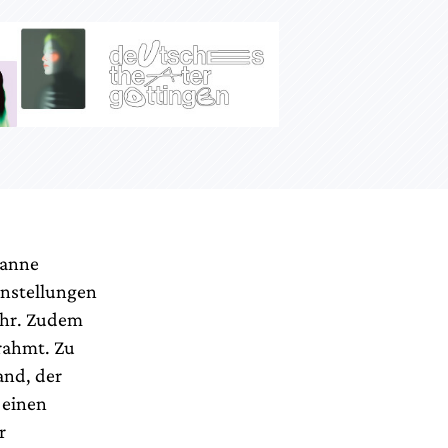
ianne
einstellungen
ehr. Zudem
rahmt. Zu
and, der
 einen
r