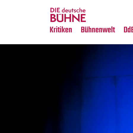
Tanz
Nachrufe
Crossover
Medientipps
Kritiken
Bühnenwelt
Dd