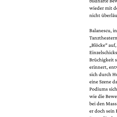
bildhafte Be
wieder mit d
nicht überläu
Balanescu, i
Tanztheatermu
„Blöcke“ auf,
Einzelschicks
Brüchigkeit s
erinnert, ent
sich durch H
eine Szene d
Podiums sich
wie die Bewe
bei den Mass
er doch sein