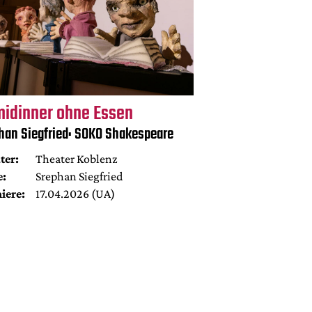
midinner ohne Essen
han Siegfried: SOKO Shakespeare
ter:
Theater Koblenz
e:
Srephan Siegfried
iere:
17.04.2026 (UA)