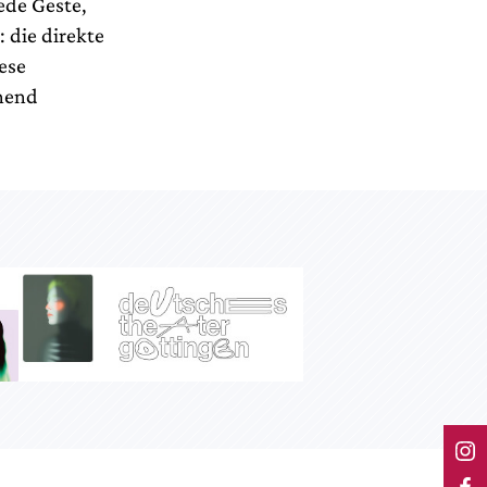
ede Geste,
 die direkte
ese
chend