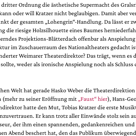
o dritter Ordnung die ästhetische Supermacht des Grals
 kann oder will Kratzer nicht beglaubigen. Damit aber ve
nkt der gesamten „Lohengrin“-Handlung. Da lässt er zw
ng die riesige Holzsilhouette eines Baumes herniederfa
rndes Projektions-Blätterdach offenbar als Anspielung 
ktur im Zuschauerraum des Nationaltheaters gedacht is
hinderter Weimarer Theaterdirektor? Das trägt, wenn es 
sollte, weder als ironische Anspielung noch als Schluss 
ichen Welt hat gerade Hasko Weber die Theaterdirektio
(mehr zu seiner Eröffnung mit
„Faust“ hier
), Hans-Ge
ndirektor hatte den Mut, Tobias Kratzer die erste Musik
nzuvertrauen. Er kann trotz aller Einwände stolz sein a
seur, der ihm einen spannenden, gedankenreichen und
en Abend beschert hat, den das Publikum überwiegend 