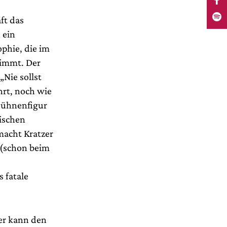
ft das
 ein
ophie, die im
nimmt. Der
„Nie sollst
hrt, noch wie
 Bühnenfigur
tischen
macht Kratzer
 (schon beim
 fatale
zer kann den