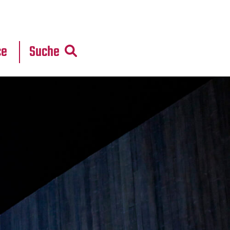
r
daten
ce
Suche