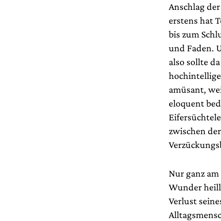
Anschlag der
erstens hat 
bis zum Schlu
und Faden. U
also sollte d
hochintellig
amüsant, weil
eloquent bed
Eifersüchtel
zwischen der
Verzückungs
Nur ganz am 
Wunder heill
Verlust sein
Alltagsmensc