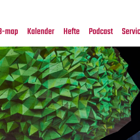
Premierensuche
Alle Hefte
Partne
Festival-Planer
Leseproben
Media
B-map
Kalender
Hefte
Podcast
Servi