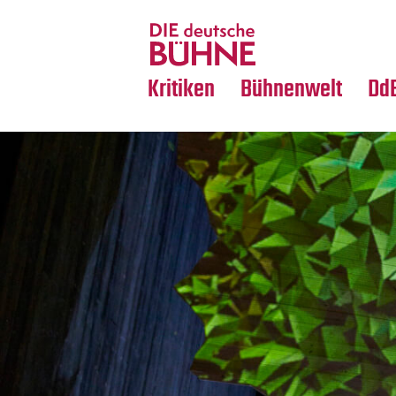
Tanz
Nachrufe
Crossover
Medientipps
Kritiken
Bühnenwelt
Dd