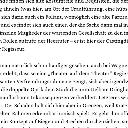
de finden sich alte Kostümteile und Requisiten, die de
 ähneln (was hier, am Ort der Uraufführung, eine hübs
et sich darin auch ein Foliant, womöglich eine alte Partitu
und es findet sich auch einer, der die Sache dann mal i
nzelne Mitglieder der wartenden Gesellschaft zu den i
 Rollen aufruft: der Heerrufer – er ist hier der Castingd
r Regisseur.
 man natürlich schon häufiger gesehen, auch bei Wagne
 erlebt, dass so eine „Theater-auf-dem-Theater“-Regie
ssanten Verfremdungsrahmen erzeugt, sich aber irgen
il die doppelte Optik dem Stück die unmittelbare Dringl
unauflösbaren Inkonsequenzen verheddert. Letzteres wi
r. Der Schaden hält sich hier aber in Grenzen, weil Kratz
lten Rahmen erkennbar ironisch spielt. Es geht ihm off
 ein Konzept auf Biegen und Brechen durchzuziehen, s