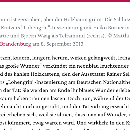
aum ist zerstoben, aber der Holzbaum grünt: Die Schlus
 Kratzers "Lohengrin"-Inszenierung mit Heiko Börner in
artie und Bjoern Waag als Telramund (rechts). © Matth
 Brandenburg
am 8. September 2013
itzen, kauern, lungern herum, wirken gelangweilt, letha
as große Wunder“ verkündet ein neonblau leuchtender 
 des kahlen Holzkastens, den der Ausstatter Rainer Sel
ers „Lohengrin“-Inszenierung am Deutschen Nationalth
n der Tat: Sie werden am Ende ihr blaues Wunder erleben
 kaum haben träumen lassen. Doch nun, während der Ou
hnsucht noch ungetrübt, und der Tatendrang erwacht. 
rei erheben sich, weil sie ahnen, dass man auf Wunder,
elbst kümmert, ewig warten wird. Und wirklich: In den K