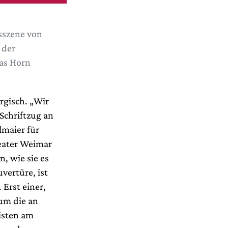
sszene von
 der
ias Horn
rgisch. „Wir
Schriftzug an
lmaier für
eater Weimar
, wie sie es
vertüre, ist
Erst einer,
 um die an
isten am