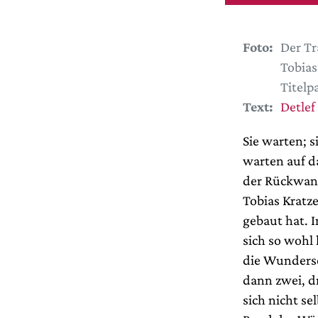
Foto:
Der Tr
Tobias
Titelp
Text:
Detlef
Sie warten; s
warten auf d
der Rückwand
Tobias Kratz
gebaut hat. I
sich so wohl
die Wunderse
dann zwei, d
sich nicht s