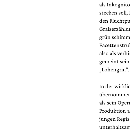
als Inkognit
stecken soll,
den Fluchtpu
Gralserzählu
grün schimme
Facettenstru
also als ver
gemeint sein 
„Lohengrin“.
In der wirkl
übernommen 
als sein Oper
Produktion a
jungen Regis
unterhaltsam