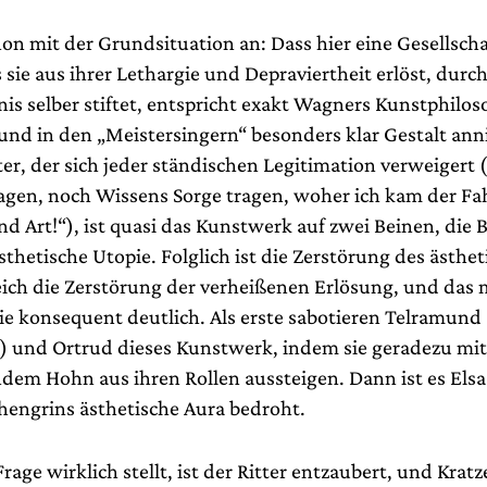
on mit der Grundsituation an: Dass hier eine Gesellscha
sie aus ihrer Lethargie und Depraviertheit erlöst, durch
is selber stiftet, entspricht exakt Wagners Kunstphilos
und in den „Meistersingern“ besonders klar Gestalt an
r, der sich jeder ständischen Legitimation verweigert (
agen, noch Wissens Sorge tragen, woher ich kam der Fa
d Art!“), ist quasi das Kunstwerk auf zwei Beinen, die
thetische Utopie. Folglich ist die Zerstörung des ästhe
eich die Zerstörung der verheißenen Erlösung, und das 
ie konsequent deutlich. Als erste sabotieren Telramund
 und Ortrud dieses Kunstwerk, indem sie geradezu mit
dem Hohn aus ihren Rollen aussteigen. Dann ist es Elsas
ohengrins ästhetische Aura bedroht.
 Frage wirklich stellt, ist der Ritter entzaubert, und Krat