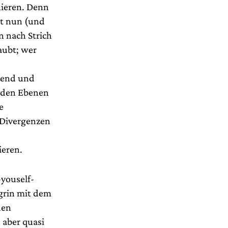
nieren. Denn
lt nun (und
n nach Strich
aubt; wer
nnend und
eiden Ebenen
e
 Divergenzen
eren.
-youself-
grin mit dem
den
 aber quasi