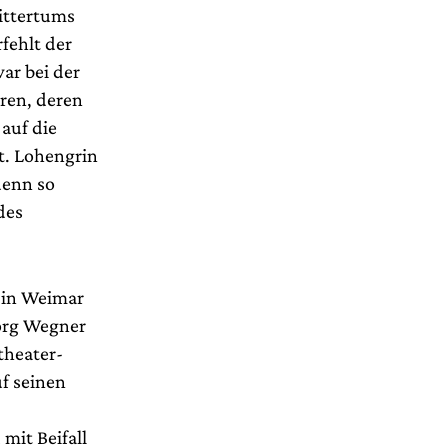
rittertums
rfehlt der
ar bei der
hren, deren
auf die
t. Lohengrin
denn so
des
n in Weimar
org Wegner
theater-
uf seinen
mit Beifall