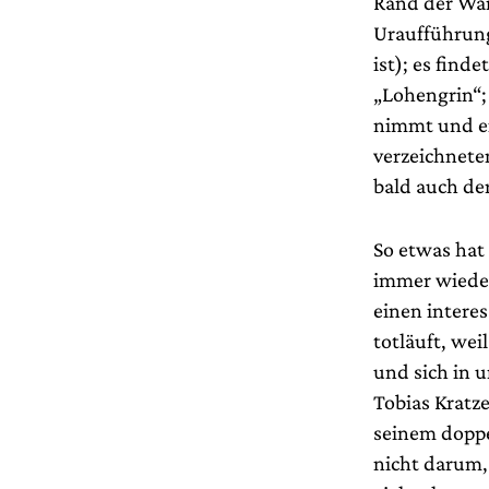
Rand der Wän
Uraufführung
ist); es find
„Lohengrin“; 
nimmt und ei
verzeichneten
bald auch de
So etwas hat
immer wieder
einen intere
totläuft, we
und sich in 
Tobias Kratze
seinem doppe
nicht darum,