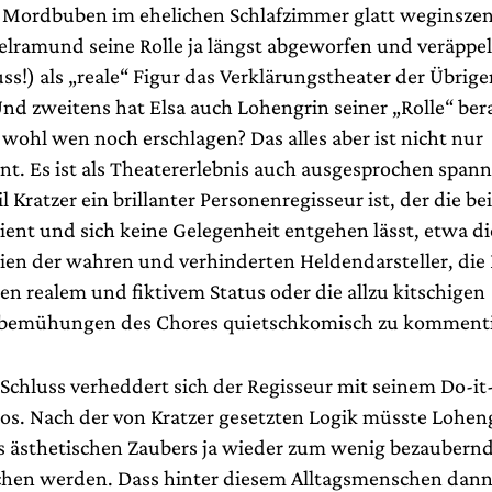
 Mordbuben im ehelichen Schlafzimmer glatt weginsze
Telramund seine Rolle ja längst abgeworfen und veräppe
ss!) als „reale“ Figur das Verklärungstheater der Übrige
nd zweitens hat Elsa auch Lohengrin seiner „Rolle“ ber
a wohl wen noch erschlagen? Das alles aber ist nicht nur
ent. Es ist als Theatererlebnis auch ausgesprochen spa
 Kratzer ein brillanter Personenregisseur ist, der die b
ient und sich keine Gelegenheit entgehen lässt, etwa di
eien der wahren und verhinderten Heldendarsteller, die
en realem und fiktivem Status oder die allzu kitschigen
bemühungen des Chores quietschkomisch zu kommenti
Schluss verheddert sich der Regisseur mit seinem Do-it
os. Nach der von Kratzer gesetzten Logik müsste Lohen
es ästhetischen Zaubers ja wieder zum wenig bezaubern
hen werden. Dass hinter diesem Alltagsmenschen dann