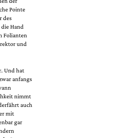
nen der
che Pointe
r des
n die Hand
m Folianten
irektor und
r. Und hat
 zwar anfangs
dwann
ichkeit nimmt
derfährt auch
er mit
enbar gar
ondern