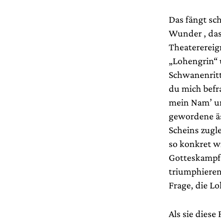
Das fängt sch
Wunder , das 
Theaterereign
„Lohengrin“ 
Schwanenritte
du mich befr
mein Nam’ un
gewordene äs
Scheins zugl
so konkret w
Gotteskampf)
triumphieren
Frage, die L
Als sie diese