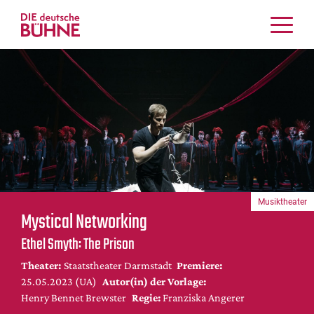
Kritiken
Schauspiel
Musiktheater
Tanz
Crossover
Bühnenwelt
Festivals & Veranstaltungen
Musiktheater
Menschen & Theater
Mystical Networking
Themen
Ethel Smyth: The Prison
Internationales
Theater:
Staatstheater Darmstadt
Premiere:
Nachrufe
25.05.2023 (UA)
Autor(in) der Vorlage:
Medientipps
Henry Bennet Brewster
Regie:
Franziska Angerer