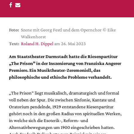
DdB-map
Kalender
Premierensuche
Foto:
Szene mit Georg Festl und dem Opernchor © Eike
Festival-Planer
Walkenhorst
Hefte
Text:
Roland H. Dippel
am 26. Mai 2023
Alle Hefte
Am Staatstheater Darmstadt hatte die Riesenpartitur
Leseproben
„The Prison” in der Inszenierung von Franziska Angerer
Premiere. Ein Musiktheater-Zeremoniell, das
Podcast
philosophische und ethische Probleme verhandelt.
Service
„The Prison“ liegt musikalisch, dramaturgisch und formal
Shop / Abo
voll neben der Spur. Die zwischen Sinfonie, Kantate und
Newsletter
Oratorium pendelnde, 1929 entstandene Riesenpartitur
Redaktion
gehört noch in den großen Radius von spirituellen Werken,
Autor:innen
in welche sich die Esoterik-, Reform- und
Alternativbewegungen um 1900 eingeschrieben hatten.
Partner