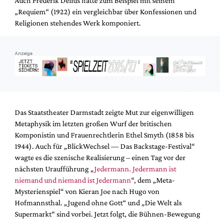
Auch Frederik Delius hatte zum Beispiel mit seinem
Mediadaten
„Requiem“ (1922) ein vergleichbar über Konfessionen und
Suche
Religionen stehendes Werk komponiert.
Anzeige
Das Staatstheater Darmstadt zeigte Mut zur eigenwilligen
Metaphysik im letzten großen Wurf der britischen
Komponistin und Frauenrechtlerin Ethel Smyth (1858 bis
1944). Auch für „BlickWechsel — Das Backstage-Festival“
wagte es die szenische Realisierung – einen Tag vor der
nächsten Uraufführung „
Jedermann. Jedermann ist
niemand und niemand ist Jedermann
“, dem „Meta-
Mysterienspiel“ von Kieran Joe nach Hugo von
Hofmannsthal. „Jugend ohne Gott“ und „Die Welt als
Supermarkt“ sind vorbei. Jetzt folgt, die Bühnen-Bewegung