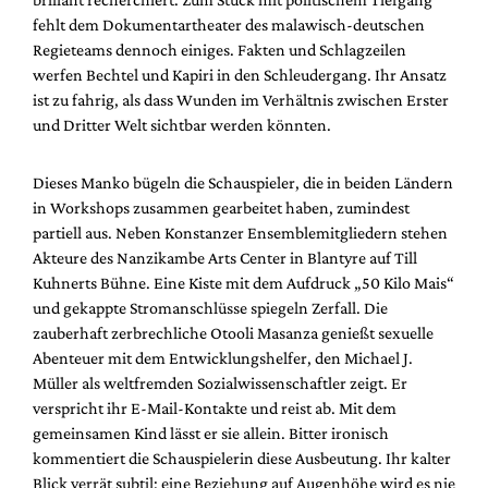
Mediadaten
fehlt dem Dokumentartheater des malawisch-deutschen
Suche
Regieteams dennoch einiges. Fakten und Schlagzeilen
werfen Bechtel und Kapiri in den Schleudergang. Ihr Ansatz
ist zu fahrig, als dass Wunden im Verhältnis zwischen Erster
und Dritter Welt sichtbar werden könnten.
Dieses Manko bügeln die Schauspieler, die in beiden Ländern
in Workshops zusammen gearbeitet haben, zumindest
partiell aus. Neben Konstanzer Ensemblemitgliedern stehen
Akteure des Nanzikambe Arts Center in Blantyre auf Till
Kuhnerts Bühne. Eine Kiste mit dem Aufdruck „50 Kilo Mais“
und gekappte Stromanschlüsse spiegeln Zerfall. Die
zauberhaft zerbrechliche Otooli Masanza genießt sexuelle
Abenteuer mit dem Entwicklungshelfer, den Michael J.
Müller als weltfremden Sozialwissenschaftler zeigt. Er
verspricht ihr E-Mail-Kontakte und reist ab. Mit dem
gemeinsamen Kind lässt er sie allein. Bitter ironisch
kommentiert die Schauspielerin diese Ausbeutung. Ihr kalter
Blick verrät subtil: eine Beziehung auf Augenhöhe wird es nie