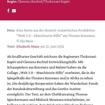
DdB-map
Regie:
Clemens Bechtel/Thokozani Kapiri
Kalender
Premierensuche
Festival-Planer
Foto:
Eine Szene aus der deutsch-malawischen Produktion
Hefte
"Welt 3.0 – Maschinerie Hilfe" am Theater Konstanz.
© Ilja Mess
Alle Hefte
Text:
Elisabeth Maier
am 12. Juni 2012
Leseproben
Podcast
Als knallhartes Geschäft zeichnen die Regisseure Thokozani
Kapiri und Clemens Bechtel Entwicklungshilfe. Mit
Service
Schauspielern aus Konstanz und Malawi haben sie die
Collage „Welt 3.0 – Maschinerie Hilfe“ erarbeitet, die in der
Shop / Abo
Spiegelhalle des Theaters Konstanz und in Afrika zu sehen
Newsletter
ist. Die dreijährige Kooperation haben der Wanderlust-Fonds
Redaktion
der Bundeskulturstiftung und das Goethe-Institut
Autor:innen
ermöglicht. Der Text, an dem Chefdramaturg Thomas
Spieckermann und Misheck Mzumara mitarbeiteten, ist
Partner
brillant recherchiert. Zum Stück mit politischem Tiefgang