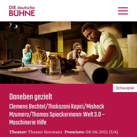
Kritiken
Schauspiel
Musiktheater
Tanz
Crossover
Bühnenwelt
Festivals & Veranstaltungen
Schauspiel
Menschen & Theater
Daneben gezielt
Themen
Clemens Bechtel/Thokozani Kapiri/Misheck
Internationales
Mzumara/Thomas Spieckermann: Welt 3.0 –
Nachrufe
Maschinerie Hilfe
Medientipps
Theater:
Theater Konstanz
Premiere:
08.06.2012 (UA)