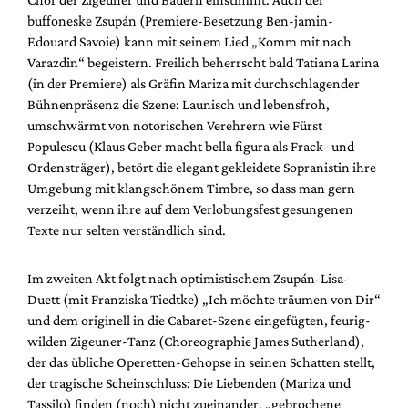
buffoneske Zsupán (Premiere-Besetzung Ben-jamin-
Edouard Savoie) kann mit seinem Lied „Komm mit nach
Varazdin“ begeistern. Freilich beherrscht bald Tatiana Larina
(in der Premiere) als Gräfin Mariza mit durchschlagender
Bühnenpräsenz die Szene: Launisch und lebensfroh,
umschwärmt von notorischen Verehrern wie Fürst
Populescu (Klaus Geber macht bella figura als Frack- und
Ordensträger), betört die elegant gekleidete Sopranistin ihre
Umgebung mit klangschönem Timbre, so dass man gern
verzeiht, wenn ihre auf dem Verlobungsfest gesungenen
Texte nur selten verständlich sind.
Im zweiten Akt folgt nach optimistischem Zsupán-Lisa-
Duett (mit Franziska Tiedtke) „Ich möchte träumen von Dir“
und dem originell in die Cabaret-Szene eingefügten, feurig-
wilden Zigeuner-Tanz (Choreographie James Sutherland),
der das übliche Operetten-Gehopse in seinen Schatten stellt,
der tragische Scheinschluss: Die Liebenden (Mariza und
Tassilo) finden (noch) nicht zueinander, „gebrochene