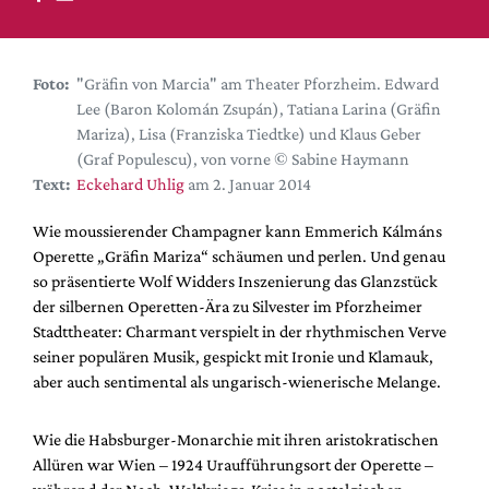
DdB-map
Kalender
Premierensuche
Foto:
"Gräfin von Marcia" am Theater Pforzheim. Edward
Lee (Baron Kolomán Zsupán), Tatiana Larina (Gräfin
Festival-Planer
Mariza), Lisa (Franziska Tiedtke) und Klaus Geber
Hefte
(Graf Populescu), von vorne © Sabine Haymann
Text:
Eckehard Uhlig
am 2. Januar 2014
Alle Hefte
Leseproben
Wie moussierender Champagner kann Emmerich Kálmáns
Operette „Gräfin Mariza“ schäumen und perlen. Und genau
Podcast
so präsentierte Wolf Widders Inszenierung das Glanzstück
Service
der silbernen Operetten-Ära zu Silvester im Pforzheimer
Stadttheater: Charmant verspielt in der rhythmischen Verve
Shop / Abo
seiner populären Musik, gespickt mit Ironie und Klamauk,
Newsletter
aber auch sentimental als ungarisch-wienerische Melange.
Redaktion
Autor:innen
Wie die Habsburger-Monarchie mit ihren aristokratischen
Allüren war Wien – 1924 Uraufführungsort der Operette –
Partner