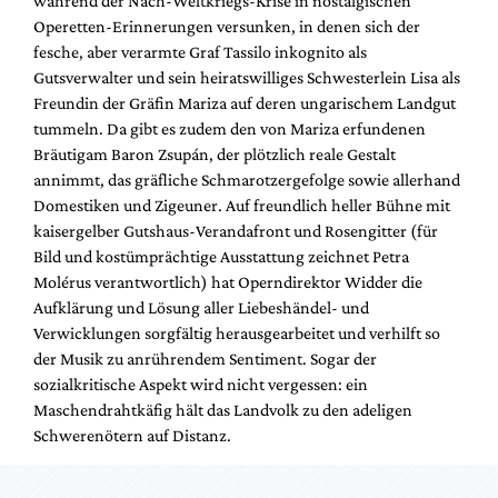
während der Nach-Weltkriegs-Krise in nostalgischen
Mediadaten
Operetten-Erinnerungen versunken, in denen sich der
Suche
fesche, aber verarmte Graf Tassilo inkognito als
Gutsverwalter und sein heiratswilliges Schwesterlein Lisa als
Freundin der Gräfin Mariza auf deren ungarischem Landgut
tummeln. Da gibt es zudem den von Mariza erfundenen
Bräutigam Baron Zsupán, der plötzlich reale Gestalt
annimmt, das gräfliche Schmarotzergefolge sowie allerhand
Domestiken und Zigeuner. Auf freundlich heller Bühne mit
kaisergelber Gutshaus-Verandafront und Rosengitter (für
Bild und kostümprächtige Ausstattung zeichnet Petra
Molérus verantwortlich) hat Operndirektor Widder die
Aufklärung und Lösung aller Liebeshändel- und
Verwicklungen sorgfältig herausgearbeitet und verhilft so
der Musik zu anrührendem Sentiment. Sogar der
sozialkritische Aspekt wird nicht vergessen: ein
Maschendrahtkäfig hält das Landvolk zu den adeligen
Schwerenötern auf Distanz.