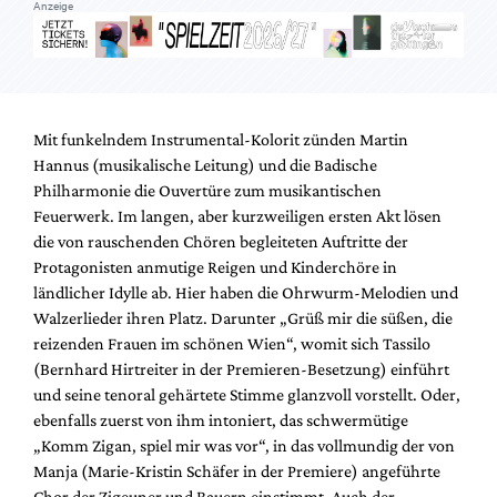
Anzeige
Mit funkelndem Instrumental-Kolorit zünden Martin
Hannus (musikalische Leitung) und die Badische
Philharmonie die Ouvertüre zum musikantischen
Feuerwerk. Im langen, aber kurzweiligen ersten Akt lösen
die von rauschenden Chören begleiteten Auftritte der
Protagonisten anmutige Reigen und Kinderchöre in
ländlicher Idylle ab. Hier haben die Ohrwurm-Melodien und
Walzerlieder ihren Platz. Darunter „Grüß mir die süßen, die
reizenden Frauen im schönen Wien“, womit sich Tassilo
(Bernhard Hirtreiter in der Premieren-Besetzung) einführt
und seine tenoral gehärtete Stimme glanzvoll vorstellt. Oder,
ebenfalls zuerst von ihm intoniert, das schwermütige
„Komm Zigan, spiel mir was vor“, in das vollmundig der von
Manja (Marie-Kristin Schäfer in der Premiere) angeführte
Chor der Zigeuner und Bauern einstimmt. Auch der