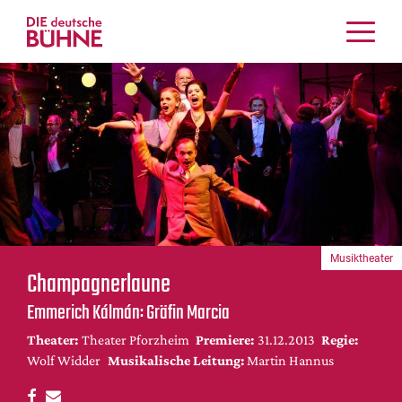
Kritiken
Schauspiel
Musiktheater
Tanz
Crossover
Bühnenwelt
Festivals & Veranstaltungen
Musiktheater
Menschen & Theater
Champagnerlaune
Themen
Emmerich Kálmán: Gräfin Marcia
Internationales
Theater:
Theater Pforzheim
Premiere:
31.12.2013
Regie:
Nachrufe
Wolf Widder
Musikalische Leitung:
Martin Hannus
Medientipps