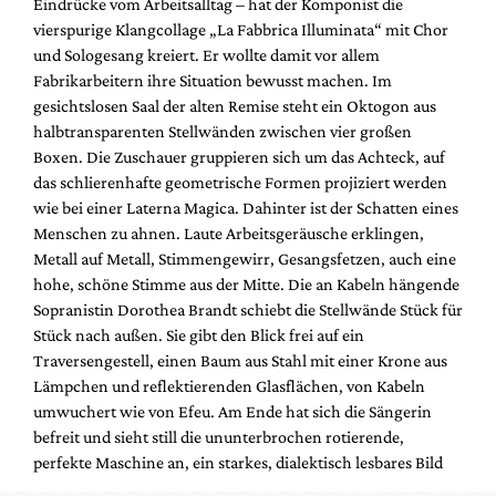
Eindrücke vom Arbeitsalltag – hat der Komponist die
Mediadaten
vierspurige Klangcollage „La Fabbrica Illuminata“ mit Chor
Suche
und Sologesang kreiert. Er wollte damit vor allem
Fabrikarbeitern ihre Situation bewusst machen. Im
gesichtslosen Saal der alten Remise steht ein Oktogon aus
halbtransparenten Stellwänden zwischen vier großen
Boxen. Die Zuschauer gruppieren sich um das Achteck, auf
das schlierenhafte geometrische Formen projiziert werden
wie bei einer Laterna Magica. Dahinter ist der Schatten eines
Menschen zu ahnen. Laute Arbeitsgeräusche erklingen,
Metall auf Metall, Stimmengewirr, Gesangsfetzen, auch eine
hohe, schöne Stimme aus der Mitte. Die an Kabeln hängende
Sopranistin Dorothea Brandt schiebt die Stellwände Stück für
Stück nach außen. Sie gibt den Blick frei auf ein
Traversengestell, einen Baum aus Stahl mit einer Krone aus
Lämpchen und reflektierenden Glasflächen, von Kabeln
umwuchert wie von Efeu. Am Ende hat sich die Sängerin
befreit und sieht still die ununterbrochen rotierende,
perfekte Maschine an, ein starkes, dialektisch lesbares Bild