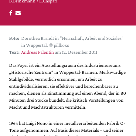
DdB-map
B.Brinkmann / E.Caspari
Kalender
Premierensuche
Festival-Planer
Foto:
Dorothea Brandt in "Herrschaft, Arbeit und Soziales"
Hefte
in Wuppertal. © pillboxs
Text:
Andreas Falentin
am 12. Dezember 2011
Alle Hefte
Leseproben
Das Foyer ist ein Ausstellungsraum des Industriemuseums
„Historische Zentrum“ in Wuppertal-Barmen. Merkwürdige
Podcast
Stahlgebilde, vermutlich ersonnen, um Arbeit zu
Service
entindividualisieren, sie effektiver und berechenbarer zu
machen, dienen als Einstimmung auf einen Abend, der in 80
Shop / Abo
Minuten drei Stücke bündelt, die kritisch Vorstellungen von
Newsletter
Macht und Machtstrukturen vermitteln.
Redaktion
Autor:innen
1964 hat Luigi Nono in einer metallverarbeitenden Fabrik O-
Töne aufgenommen. Auf Basis dieses Materials – und seiner
Partner