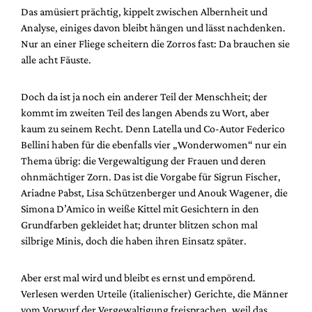
Das amüsiert prächtig, kippelt zwischen Albernheit und
Analyse, einiges davon bleibt hängen und lässt nachdenken.
Nur an einer Fliege scheitern die Zorros fast: Da brauchen sie
alle acht Fäuste.
Doch da ist ja noch ein anderer Teil der Menschheit; der
kommt im zweiten Teil des langen Abends zu Wort, aber
kaum zu seinem Recht. Denn Latella und Co-Autor Federico
Bellini haben für die ebenfalls vier „Wonderwomen“ nur ein
Thema übrig: die Vergewaltigung der Frauen und deren
ohnmächtiger Zorn. Das ist die Vorgabe für Sigrun Fischer,
Ariadne Pabst, Lisa Schützenberger und Anouk Wagener, die
Simona D’Amico in weiße Kittel mit Gesichtern in den
Grundfarben gekleidet hat; drunter blitzen schon mal
silbrige Minis, doch die haben ihren Einsatz später.
Aber erst mal wird und bleibt es ernst und empörend.
Verlesen werden Urteile (italienischer) Gerichte, die Männer
vom Vorwurf der Vergewaltigung freisprachen, weil das