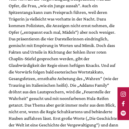
Opfer, die Frau, „wie ein Junge aussah“. Auch ein
Spitzentanga kann zum Freispruch führen, weil deren
Trägerin ja vielleicht was vorhatte in der Nacht. Dazu
kommen Polizisten, die Anzeigen nicht ernst nehmen, die
Opfer („entspannt euch mal, Mädels“) aber noch weniger.
Das präsentieren die vier Darstellerinnen eindringlich,
gemischt mit Empörung in Worten und Mimik. Doch dass
Fakten und Urteile in Richtung der Sohlen ihrer roten
Chaplin-Stiefel gesprochen werden, gibt der
Glaubwürdigkeit der Regie einen heftigen Knacks. Und auf
die Vorwürfe folgen bald esoterisches Wortstakkato,
Gesangsfetzen, ernsthafte Anbetung des „Wahren“ (wie der
Trauring im Italienischen heißt). Die „Addams Family“
dröhnt aus den Lautsprechern, wird die „Feuerstelle der
Wahrheit“ gesucht und mit neonfarbenen Hula-Reifen
getanzt. Das Thema aber gerät immer mehr aus dem Blick,
nicht erst, wenn die Regie Schuhkartons und bebänderte
Hauben auffahren lässt. Erst große Worte („Die Geschichte
der Welt ist eine Geschichte der Vergewaltigung“) und dann