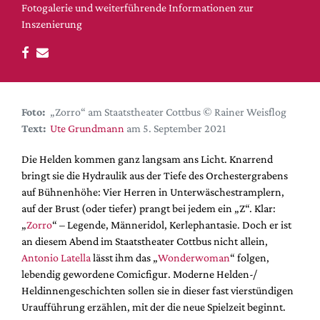
DdB-map
Fotogalerie und weiterführende Informationen zur
Inszenierung
Kalender
Premierensuche
Festival-Planer
Hefte
Foto:
„Zorro“ am Staatstheater Cottbus © Rainer Weisflog
Alle Hefte
Text:
Ute Grundmann
am 5. September 2021
Leseproben
Die Helden kommen ganz langsam ans Licht. Knarrend
Podcast
bringt sie die Hydraulik aus der Tiefe des Orchestergrabens
auf Bühnenhöhe: Vier Herren in Unterwäschestramplern,
Service
auf der Brust (oder tiefer) prangt bei jedem ein „Z“. Klar:
Shop / Abo
„
Zorro
“ – Legende, Männeridol, Kerlephantasie. Doch er ist
an diesem Abend im Staatstheater Cottbus nicht allein,
Newsletter
Antonio Latella
lässt ihm das „
Wonderwoman
“ folgen,
Redaktion
lebendig gewordene Comicfigur. Moderne Helden-/
Autor:innen
Heldinnengeschichten sollen sie in dieser fast vierstündigen
Partner
Uraufführung erzählen, mit der die neue Spielzeit beginnt.