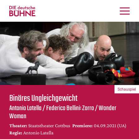
Kritiken
Schauspiel
Musiktheater
Tanz
Crossover
Bühnenwelt
Festivals & Veranstaltungen
Schauspiel
Menschen & Theater
Binäres Ungleichgewicht
Themen
Antonio Latella / Federico Bellini: Zorro / Wonder
Internationales
Woman
Nachrufe
Theater:
Staatstheater Cottbus
Premiere:
04.09.2021 (UA)
Medientipps
Regie:
Antonio Latella