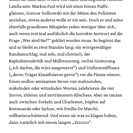
Latella sein: Markus Paul wird mit einer feinen Piaffe
glänzen, Gunnar Golkowski mit der Mütze den Polizisten
anziehen, etwas anderes wolle er nie sein. Doch er und seine
ebenfalls grandiosen Mitspieler reden weniger über sich,
auch wenn erst mal ausführlich die korrekte Antwort auf die
Frage „Wer sind Sie?!“ geklärt werden muss. So beginnt das
und so bleibt es zwei Stunden lang: ein wortgewaltiger
Rundumschlag, mal solo, mal chorisch, der
Kapitalismuskritik und Mülltrennung, rechte Gesinnung
(„ich dachte, die wäre ausgemerzt“) und Uniformsüffisanz
(„deren Träger klassifizieren gerne“) vor die Fäuste nimmt.
Einen endlos-amüsanten Strom von mahnenden,
mäkelnden oder witzelnden Worten zelebrieren die vier
Zorros, zitieren und zertrümmern Klischees. Aber sie tanzen
auch zwischen Torkeln und Charleston, hüpfen auf
Kommando oder lachen, wie Emilio De Marchi,
vollbarterschütternd. Und wenn sie was zu klagen haben,
dann natürlich mit einem langen „Zzzzzzz“.