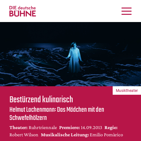
Kritiken
Schauspiel
Musiktheater
Tanz
Crossover
Bühnenwelt
Festivals & Veranstaltungen
Musiktheater
Menschen & Theater
Bestürzend kulinarisch
Themen
Helmut Lachenmann: Das Mädchen mit den
Internationales
Schwefelhölzern
Nachrufe
Theater:
Ruhrtriennale
Premiere:
14.09.2013
Regie:
Medientipps
Robert Wilson
Musikalische Leitung:
Emilio Pomàrico