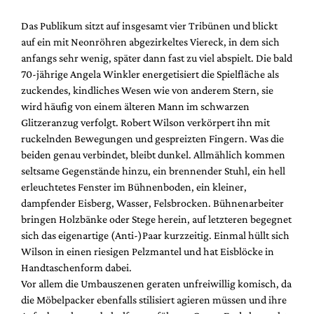
Das Publikum sitzt auf insgesamt vier Tribünen und blickt
auf ein mit Neonröhren abgezirkeltes Viereck, in dem sich
anfangs sehr wenig, später dann fast zu viel abspielt. Die bald
70-jährige Angela Winkler energetisiert die Spielfläche als
zuckendes, kindliches Wesen wie von anderem Stern, sie
wird häufig von einem älteren Mann im schwarzen
Glitzeranzug verfolgt. Robert Wilson verkörpert ihn mit
ruckelnden Bewegungen und gespreizten Fingern. Was die
beiden genau verbindet, bleibt dunkel. Allmählich kommen
seltsame Gegenstände hinzu, ein brennender Stuhl, ein hell
erleuchtetes Fenster im Bühnenboden, ein kleiner,
dampfender Eisberg, Wasser, Felsbrocken. Bühnenarbeiter
bringen Holzbänke oder Stege herein, auf letzteren begegnet
sich das eigenartige (Anti-)Paar kurzzeitig. Einmal hüllt sich
Wilson in einen riesigen Pelzmantel und hat Eisblöcke in
Handtaschenform dabei.
Vor allem die Umbauszenen geraten unfreiwillig komisch, da
die Möbelpacker ebenfalls stilisiert agieren müssen und ihre