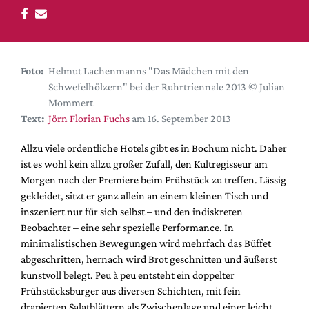
DdB-map
Kalender
Premierensuche
Foto:
Helmut Lachenmanns "Das Mädchen mit den
Festival-Planer
Schwefelhölzern" bei der Ruhrtriennale 2013 © Julian
Hefte
Mommert
Text:
Jörn Florian Fuchs
am 16. September 2013
Alle Hefte
Leseproben
Allzu viele ordentliche Hotels gibt es in Bochum nicht. Daher
ist es wohl kein allzu großer Zufall, den Kultregisseur am
Podcast
Morgen nach der Premiere beim Frühstück zu treffen. Lässig
Service
gekleidet, sitzt er ganz allein an einem kleinen Tisch und
inszeniert nur für sich selbst – und den indiskreten
Shop / Abo
Beobachter – eine sehr spezielle Performance. In
Newsletter
minimalistischen Bewegungen wird mehrfach das Büffet
Redaktion
abgeschritten, hernach wird Brot geschnitten und äußerst
kunstvoll belegt. Peu à peu entsteht ein doppelter
Autor:innen
Frühstücksburger aus diversen Schichten, mit fein
Partner
drapierten Salatblättern als Zwischenlage und einer leicht