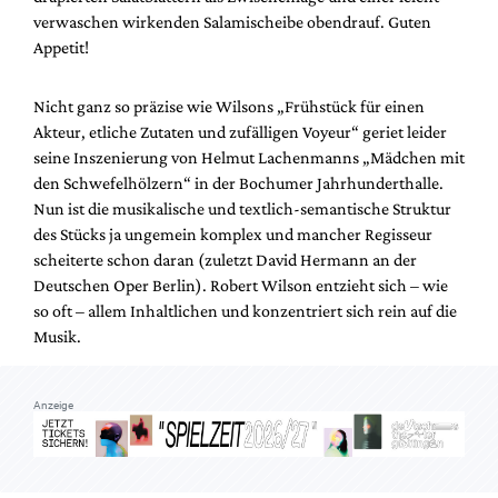
Mediadaten
verwaschen wirkenden Salamischeibe obendrauf. Guten
Appetit!
Suche
Nicht ganz so präzise wie Wilsons „Frühstück für einen
Akteur, etliche Zutaten und zufälligen Voyeur“ geriet leider
seine Inszenierung von Helmut Lachenmanns „Mädchen mit
den Schwefelhölzern“ in der Bochumer Jahrhunderthalle.
Nun ist die musikalische und textlich-semantische Struktur
des Stücks ja ungemein komplex und mancher Regisseur
scheiterte schon daran (zuletzt David Hermann an der
Deutschen Oper Berlin). Robert Wilson entzieht sich – wie
so oft – allem Inhaltlichen und konzentriert sich rein auf die
Musik.
Anzeige