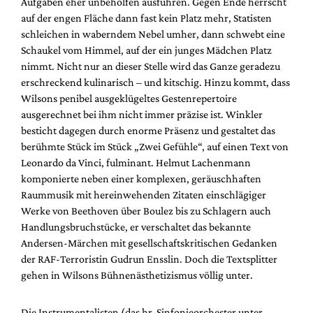
Aufgaben eher unbeholfen ausführen. Gegen Ende herrscht
auf der engen Fläche dann fast kein Platz mehr, Statisten
schleichen in waberndem Nebel umher, dann schwebt eine
Schaukel vom Himmel, auf der ein junges Mädchen Platz
nimmt. Nicht nur an dieser Stelle wird das Ganze geradezu
erschreckend kulinarisch – und kitschig. Hinzu kommt, dass
Wilsons penibel ausgeklügeltes Gestenrepertoire
ausgerechnet bei ihm nicht immer präzise ist. Winkler
besticht dagegen durch enorme Präsenz und gestaltet das
berühmte Stück im Stück „Zwei Gefühle“, auf einen Text von
Leonardo da Vinci, fulminant. Helmut Lachenmann
komponierte neben einer komplexen, geräuschhaften
Raummusik mit hereinwehenden Zitaten einschlägiger
Werke von Beethoven über Boulez bis zu Schlagern auch
Handlungsbruchstücke, er verschaltet das bekannte
Andersen-Märchen mit gesellschaftskritischen Gedanken
der RAF-Terroristin Gudrun Ensslin. Doch die Textsplitter
gehen in Wilsons Bühnenästhetizismus völlig unter.
Die Instrumentalisten (das hr-Sinfonieorchester unter