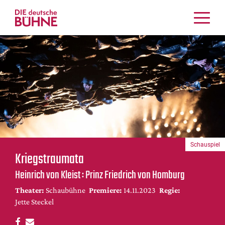
Kritiken
Schauspiel
Musiktheater
Tanz
Crossover
Bühnenwelt
Festivals & Veranstaltungen
Schauspiel
Menschen & Theater
Kriegstraumata
Themen
Heinrich von Kleist : Prinz Friedrich von Homburg
Internationales
Theater:
Schaubühne
Premiere:
14.11.2023
Regie:
Nachrufe
Jette Steckel
Medientipps