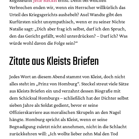
Regisseurin
Jette Steckel
ernst: Denn bei welchen
Verbrechen enden wir, wenn ein Herrscher willkürlich das
Urteil des Kriegsgerichts aushebelt? Axel Wandte gibt den
Kurfürsten nicht unsympathisch, wenn er zu seiner Nichte
Natalie sagt: „Dich aber frag ich selbst, darf ich den Spruch,
den das Gericht gefällt, wohl unterdrücken? – Darf ich? Was
würde wohl davon die Folge sein?“
Zitate aus Kleists Briefen
Jedes Wort an diesem Abend stammt von Kleist, doch nicht
alles steht im „Prinz von Homburg“. Steckel streut viele Sätze
aus Kleists Briefen ein und verzahnt dessen Biografie mit
dem Schicksal Homburgs – schließlich hat der Dichter selbst
sieben Jahre als Soldat gedient, bevor er seine
Offizierskarriere aus moralischen Skrupeln an den Nagel
hängte. Homburg spricht als Kleist, wenn er seine
Begnadigung zuletzt nicht annehmen, nicht in die Schlacht
zurückkehren will: „Ich wollte lieber zehn Mal den Tod