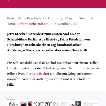
DdB-map
Kalender
Premierensuche
Foto:
„Prinz Friedrich von Homburg” © Armin Smailovic
Text:
Barbara Behrendt
am 15. November 2023
Festival-Planer
Hefte
Jette Steckel inszeniert zum ersten Mal an der
Schaubühne Berlin. Aus Kleists „Prinz Friedrich von
Alle Hefte
Homburg“ macht sie einen arg bombastischen
Leseproben
Antikriegs-Blockbuster – der aber einen Nerv trifft.
Podcast
Ein Schlachtfeld. Sandsäcke sind meterhoch zu einem steilen
Service
Hügel aufgetürmt – der Schützengraben. Er nimmt die ganze
Bühne (von
Florian Lösche
) ein, diesem Krieg entkommt
Shop / Abo
niemand. Wer hier auftritt, der robbt und strauchelt und
Newsletter
fällt.
Redaktion
Autor:innen
Anzeige
Partner