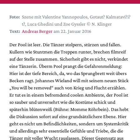
DdB-map
Kalender
Foto:
Szene mit Valentine Yannopoulos, Gotaut? Kalmatavi?i?
Premierensuche
t?, Luca Ghedini und Zoe Gyssler © N. Klinger
Text:
Andreas Berger
am 22. Januar 2016
Festival-Planer
Hefte
Der Pool ist leer. Die Tänzer stolpern, stürzen und fallen.
Kullern wie Stuntmen die Treppen runter, brechen filmreif
Alle Hefte
auf der Stelle zusammen. Sicherheit gibt es nicht, verkündet
Leseproben
eine Tänzerin. Überm Pool prangt die Gefahrenmeldung:
Hier ist der tiefe Bereich, da, wo das Sprungbrett weit übers
Podcast
Becken ragt. Johannes Wieland will mit seinem neuen Stück
Service
„You will be removed“ auch von Krieg und Flucht erzählen.
Er tut es in einem befremdend coolen Ambiente, der Pool ist
Shop / Abo
so sauber und unversehrt wie die Kostüme schick und
Newsletter
späterhin blütenweiß (Bühne: Momme Röhrbein). Das hebt
Redaktion
die Diskussion sofort auf eine grundsätzlichere Ebene. Hier
geht es nicht um Befindlichkeiten, sondern um Systemkritik
Autor:innen
und allerdings sehr essentielle Gefühle und Triebe, die die
Partner
Tänzer mit voller Wucht rauslassen. Dieser Gegensatz aus