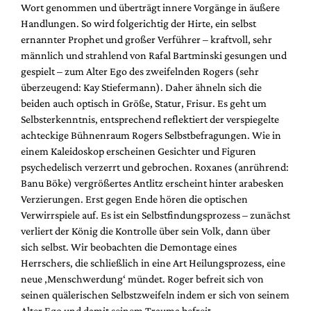
Wort genommen und überträgt innere Vorgänge in äußere
Handlungen. So wird folgerichtig der Hirte, ein selbst
ernannter Prophet und großer Verführer – kraftvoll, sehr
männlich und strahlend von Rafal Bartminski gesungen und
gespielt – zum Alter Ego des zweifelnden Rogers (sehr
überzeugend: Kay Stiefermann). Daher ähneln sich die
beiden auch optisch in Größe, Statur, Frisur. Es geht um
Selbsterkenntnis, entsprechend reflektiert der verspiegelte
achteckige Bühnenraum Rogers Selbstbefragungen. Wie in
einem Kaleidoskop erscheinen Gesichter und Figuren
psychedelisch verzerrt und gebrochen. Roxanes (anrührend:
Banu Böke) vergrößertes Antlitz erscheint hinter arabesken
Verzierungen. Erst gegen Ende hören die optischen
Verwirrspiele auf. Es ist ein Selbstfindungsprozess – zunächst
verliert der König die Kontrolle über sein Volk, dann über
sich selbst. Wir beobachten die Demontage eines
Herrschers, die schließlich in eine Art Heilungsprozess, eine
neue ‚Menschwerdung‘ mündet. Roger befreit sich von
seinen quälerischen Selbstzweifeln indem er sich von seinem
Alter Ego und damit seinem Trauma befreit.