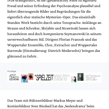
1926 uraufgeführt, ist die (gedankliche) Nähe zu Sigmund
Mediadaten
Freud und seiner Erfindung der Psychoanalyse plausibel und
Suche
liefert überzeugende Bilder und Begründungen für die
eigentlich eher statische Mysterien-Oper. Das eineinhalb
Stunden Werk besticht durch seine Tonsprache: Anklänge an
Strauss und Schreker, Skrjabin und Strawinski lassen sich
heraushören und doch komponierte Szymanowski in seinem
unverwechselbaren Stil. Dirigent Florian Frannek und das
Wuppertaler Ensemble, Chor, Extrachor und Wuppertaler
Kurrende (Einstudierung: Dietrich Modersohn) bringen das
glänzend zu Gehör.
Anzeige
Das Team mit Bühnenbildner Markus Meyer und
Kostümbildner Sven Bindseil hat das ‚Seelendrama‘ beim