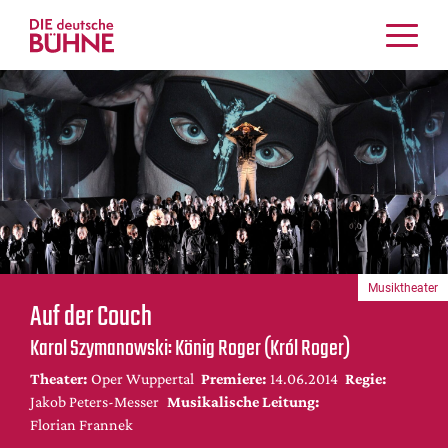
Kritiken
Schauspiel
Musiktheater
Tanz
Crossover
Bühnenwelt
Festivals & Veranstaltungen
Musiktheater
Menschen & Theater
Auf der Couch
Themen
Karol Szymanowski: König Roger (Król Roger)
Internationales
Theater:
Oper Wuppertal
Premiere:
14.06.2014
Regie:
Nachrufe
Jakob Peters-Messer
Musikalische Leitung:
Medientipps
Florian Frannek