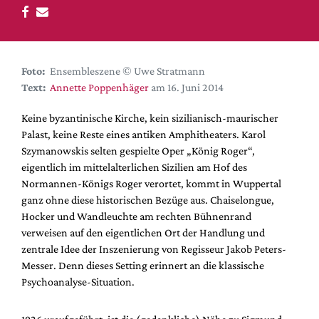
DdB-map
Kalender
Premierensuche
Foto:
Ensembleszene © Uwe Stratmann
Festival-Planer
Text:
Annette Poppenhäger
am 16. Juni 2014
Hefte
Keine byzantinische Kirche, kein sizilianisch-maurischer
Alle Hefte
Palast, keine Reste eines antiken Amphitheaters. Karol
Leseproben
Szymanowskis selten gespielte Oper „König Roger“,
eigentlich im mittelalterlichen Sizilien am Hof des
Podcast
Normannen-Königs Roger verortet, kommt in Wuppertal
Service
ganz ohne diese historischen Bezüge aus. Chaiselongue,
Hocker und Wandleuchte am rechten Bühnenrand
Shop / Abo
verweisen auf den eigentlichen Ort der Handlung und
Newsletter
zentrale Idee der Inszenierung von Regisseur Jakob Peters-
Redaktion
Messer. Denn dieses Setting erinnert an die klassische
Psychoanalyse-Situation.
Autor:innen
Partner