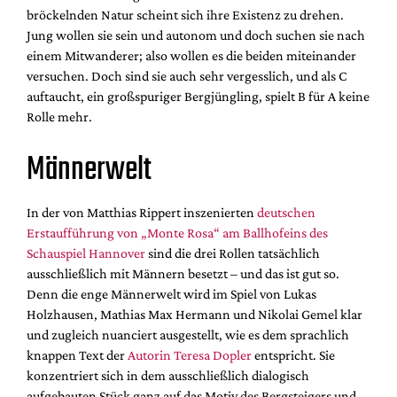
Mediadaten
bröckelnden Natur scheint sich ihre Existenz zu drehen.
Jung wollen sie sein und autonom und doch suchen sie nach
Suche
einem Mitwanderer; also wollen es die beiden miteinander
versuchen. Doch sind sie auch sehr vergesslich, und als C
auftaucht, ein großspuriger Bergjüngling, spielt B für A keine
Rolle mehr.
Männerwelt
In der von Matthias Rippert inszenierten
deutschen
Erstaufführung von „Monte Rosa“ am Ballhofeins des
Schauspiel Hannover
sind die drei Rollen tatsächlich
ausschließlich mit Männern besetzt – und das ist gut so.
Denn die enge Männerwelt wird im Spiel von Lukas
Holzhausen, Mathias Max Hermann und Nikolai Gemel klar
und zugleich nuanciert ausgestellt, wie es dem sprachlich
knappen Text der
Autorin Teresa Dopler
entspricht. Sie
konzentriert sich in dem ausschließlich dialogisch
aufgebauten Stück ganz auf das Motiv des Bergsteigers und