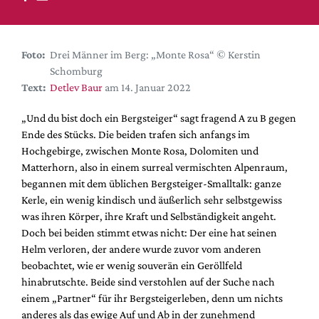
DdB-map
Kalender
Premierensuche
Foto:
Drei Männer im Berg: „Monte Rosa“ © Kerstin
Schomburg
Festival-Planer
Text:
Detlev Baur
am 14. Januar 2022
Hefte
„Und du bist doch ein Bergsteiger“ sagt fragend A zu B gegen
Alle Hefte
Ende des Stücks. Die beiden trafen sich anfangs im
Leseproben
Hochgebirge, zwischen Monte Rosa, Dolomiten und
Matterhorn, also in einem surreal vermischten Alpenraum,
Podcast
begannen mit dem üblichen Bergsteiger-Smalltalk: ganze
Service
Kerle, ein wenig kindisch und äußerlich sehr selbstgewiss
was ihren Körper, ihre Kraft und Selbständigkeit angeht.
Shop / Abo
Doch bei beiden stimmt etwas nicht: Der eine hat seinen
Newsletter
Helm verloren, der andere wurde zuvor vom anderen
Redaktion
beobachtet, wie er wenig souverän ein Geröllfeld
hinabrutschte. Beide sind verstohlen auf der Suche nach
Autor:innen
einem „Partner“ für ihr Bergsteigerleben, denn um nichts
Partner
anderes als das ewige Auf und Ab in der zunehmend