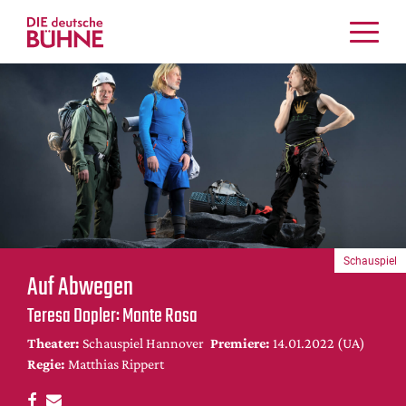
Kritiken
Schauspiel
Musiktheater
Tanz
Crossover
Bühnenwelt
Festivals & Veranstaltungen
Schauspiel
Menschen & Theater
Auf Abwegen
Themen
Teresa Dopler: Monte Rosa
Internationales
Theater:
Schauspiel Hannover
Premiere:
14.01.2022 (UA)
Nachrufe
Regie:
Matthias Rippert
Medientipps