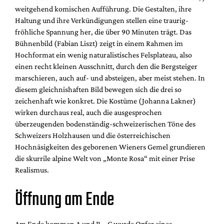
weitgehend komischen Aufführung. Die Gestalten, ihre
Haltung und ihre Verkündigungen stellen eine traurig-
fröhliche Spannung her, die über 90 Minuten trägt. Das
Bühnenbild (Fabian Liszt) zeigt in einem Rahmen im
Hochformat ein wenig naturalistisches Felsplateau, also
einen recht kleinen Ausschnitt, durch den die Bergsteiger
marschieren, auch auf- und absteigen, aber meist stehen. In
diesem gleichnishaften Bild bewegen sich die drei so
zeichenhaft wie konkret. Die Kostüme (Johanna Lakner)
wirken durchaus real, auch die ausgesprochen
überzeugenden bodenständig-schweizerischen Töne des
Schweizers Holzhausen und die österreichischen
Hochnäsigkeiten des geborenen Wieners Gemel grundieren
die skurrile alpine Welt von „Monte Rosa“ mit einer Prise
Realismus.
Öffnung am Ende
Am Ende kommen A und B – C wurde Opfer eines