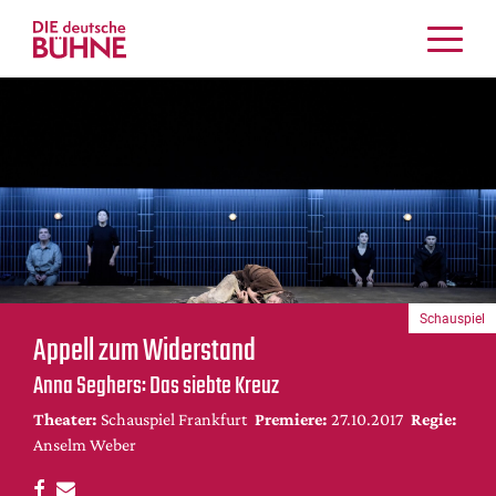
Kritiken
Schauspiel
Musiktheater
Tanz
Crossover
Bühnenwelt
Festivals & Veranstaltungen
Schauspiel
Menschen & Theater
Appell zum Widerstand
Themen
Anna Seghers: Das siebte Kreuz
Internationales
Theater:
Schauspiel Frankfurt
Premiere:
27.10.2017
Regie:
Nachrufe
Anselm Weber
Medientipps