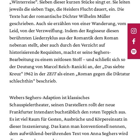
„Winterreise“. Sieben dieser kurzen Stücke singt er. Sie leiten
jeweils die sieben Tage, die Heislers Flucht dauert, ein. Die
Texte hat der romantische Dichter Wilhelm Müller
geschrieben. Auch sie erzählen von einer Wanderung, vom
Leid, von der Verzweiflung. Indem der Regisseur diesen
berühmten Liederzyklus aus der Romantik dem Roman
nebenan stellt, aber auch durch den Verzicht auf
historisierende Requisiten, macht er seine Seghers-
Bearbeitung zu einem zeitlosen Stoff – und schließt sich so
der Deutung von Marcel Reich-Ranicki an, der „Das siebte
Kreuz“ 1962 in der
ZEIT
als einen „Roman gegen die Diktatur
schlechthin“ beschrieb.
Webers Seghers-Adaption ist klassisches
Schauspielertheater, seinen Darstellern rollt der neue
Frankfurter Intendant buchstäblich den roten Teppich aus.
Es ist viel Raum für Gesten, Ausbrüche und Körpereinsatz in
dieser Inszenierung. Das kann man konventionell nennen,
dem aufwühlend-berührenden Text von Anna Seghers wird