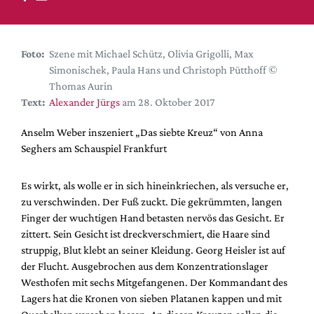
DdB-map
Kalender
Premierensuche
Foto:
Szene mit Michael Schütz, Olivia Grigolli, Max
Simonischek, Paula Hans und Christoph Pütthoff ©
Festival-Planer
Thomas Aurin
Hefte
Text:
Alexander Jürgs
am 28. Oktober 2017
Alle Hefte
Anselm Weber inszeniert „Das siebte Kreuz“ von Anna
Leseproben
Seghers am Schauspiel Frankfurt
Podcast
Es wirkt, als wolle er in sich hineinkriechen, als versuche er,
Service
zu verschwinden. Der Fuß zuckt. Die gekrümmten, langen
Finger der wuchtigen Hand betasten nervös das Gesicht. Er
Shop / Abo
zittert. Sein Gesicht ist dreckverschmiert, die Haare sind
Newsletter
struppig, Blut klebt an seiner Kleidung. Georg Heisler ist auf
Redaktion
der Flucht. Ausgebrochen aus dem Konzentrationslager
Autor:innen
Westhofen mit sechs Mitgefangenen. Der Kommandant des
Lagers hat die Kronen von sieben Platanen kappen und mit
Partner