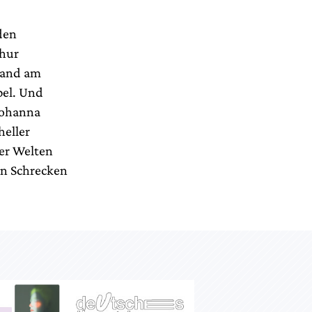
den
thur
Hand am
pel. Und
Yohanna
heller
der Welten
en Schrecken