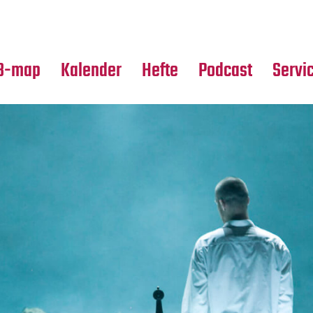
Premierensuche
Alle Hefte
Partne
Festival-Planer
Leseproben
Media
B-map
Kalender
Hefte
Podcast
Servi