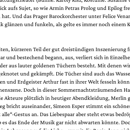
ick aufs Sujet, so wie Armin Petras Prolog und Epilog fr
n hat. Und das Prager Barockorchester unter Felice Vena
ik glänzen und funkeln, als gelte es immer noch einem 
ten, kürzeren Teil der gut dreistündigen Inszenierung f
ar und bestechend begann, aus, verliert sich in Einzelh
der aus lauter goldenen Tüchern besteht. Mit denen wir
eknotet und gekämpft. Die Tücher sind auch das Wasse
n und Erdgeister Arthur fast in ihrer Welt fesseln könn
henszene. Doch in dieser Sommernachtsträumenden H
ie Akteure plötzlich in heutiger Abendkleidung, Merlin 
teg bricht auseinander, Simeon Esper stimmt ein schönes
 alle“-Gestus an. Das Liebespaar aber steht etwas bedrö
b es das Ende der Musik gar nicht abwarten könnte. Doch