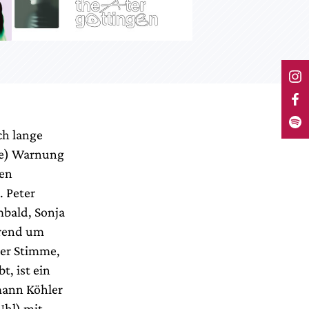
ch lange
lte) Warnung
den
. Peter
mbald, Sonja
hrend um
der Stimme,
, ist ein
mann Köhler
Uhl) mit