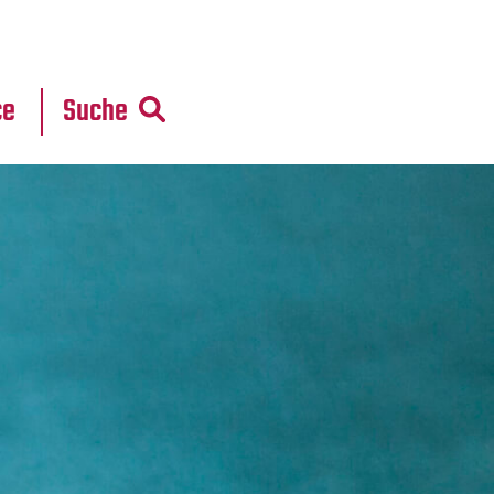
r
daten
ce
Suche