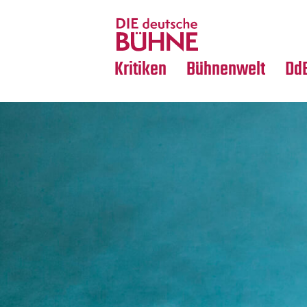
Tanz
Nachrufe
Crossover
Medientipps
Kritiken
Bühnenwelt
Dd