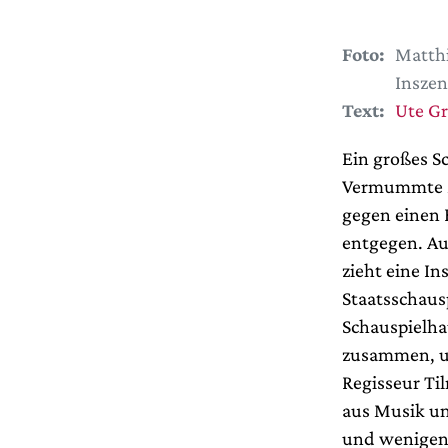
Foto:
Matthi
Inszen
Text:
Ute G
Ein großes Sc
Vermummte Me
gegen einen 
entgegen. Au
zieht eine I
Staatsschaus
Schauspielha
zusammen, um
Regisseur Ti
aus Musik un
und wenigen