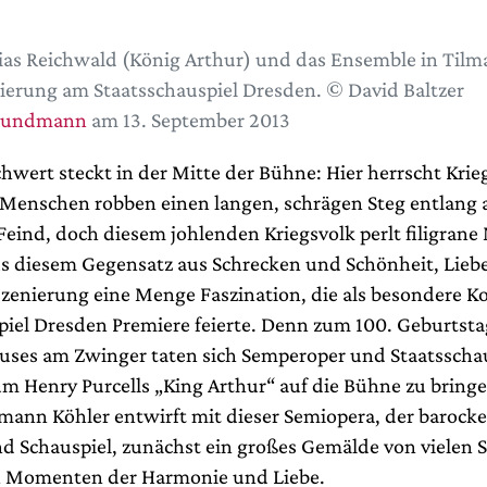
as Reichwald (König Arthur) und das Ensemble in Tilm
ierung am Staatsschauspiel Dresden. © David Baltzer
rundmann
am 13. September 2013
hwert steckt in der Mitte der Bühne: Hier herrscht Krie
nschen robben einen langen, schrägen Steg entlang a
Feind, doch diesem johlenden Kriegsvolk perlt filigrane
s diesem Gegensatz aus Schrecken und Schönheit, Lieb
nszenierung eine Menge Faszination, die als besondere K
piel Dresden Premiere feierte. Denn zum 100. Geburtsta
uses am Zwinger taten sich Semperoper und Staatsscha
 Henry Purcells „King Arthur“ auf die Bühne zu bring
lmann Köhler entwirft mit dieser Semiopera, der baroc
d Schauspiel, zunächst ein großes Gemälde von vielen 
 Momenten der Harmonie und Liebe.