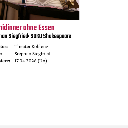
midinner ohne Essen
han Siegfried: SOKO Shakespeare
ter:
Theater Koblenz
e:
Srephan Siegfried
iere:
17.04.2026 (UA)