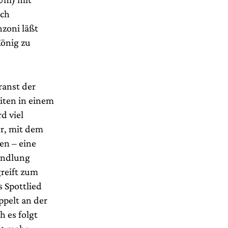
ech
nzoni läßt
König zu
ranst der
eiten in einem
d viel
r, mit dem
en – eine
andlung
greift zum
 Spottlied
ppelt an der
 es folgt