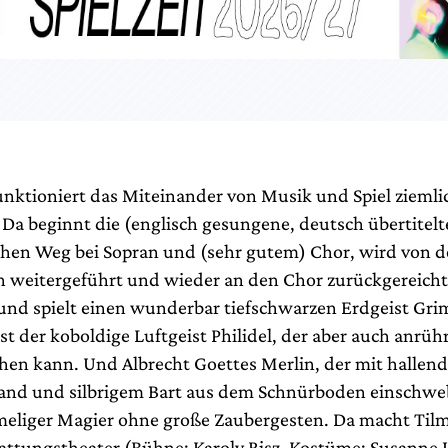
unktioniert das Miteinander von Musik und Spiel ziemli
. Da beginnt die (englisch gesungene, deutsch übertite
chen Weg bei Sopran und (sehr gutem) Chor, wird von 
n weitergeführt und wieder an den Chor zurückgereicht
 und spielt einen wunderbar tiefschwarzen Erdgeist Gri
st der koboldige Luftgeist Philidel, der aber auch anrü
hen kann. Und Albrecht Goettes Merlin, der mit hallen
d und silbrigem Bart aus dem Schnürboden einschwebt
eliger Magier ohne große Zaubergesten. Da macht Til
attungstheater (Bühne: Karoly Risz, Kostüme: Susanne 