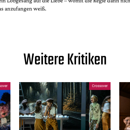
in Lobgesang auf die Liebe – womit die Regie dann nic
as anzufangen weiß.
Weitere Kritiken
sover
Crossover