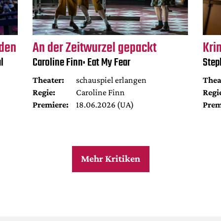
rden
An der Zeitwurzel gepackt
Kri
l
Caroline Finn: Eat My Fear
Step
Theater:
schauspiel erlangen
Thea
Regie:
Caroline Finn
Regi
Premiere:
18.06.2026 (UA)
Prem
Mehr Kritiken