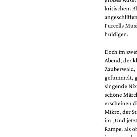
kritischem Bl
angeschliffe
Purcells Mus
huldigen.
Doch im zwei
Abend, der kl
Zauberwald, 
gefummelt, g
singende Nixe
schöne Märc
erscheinen d
Mikro, der S
im „Und jetzt
Rampe, als o