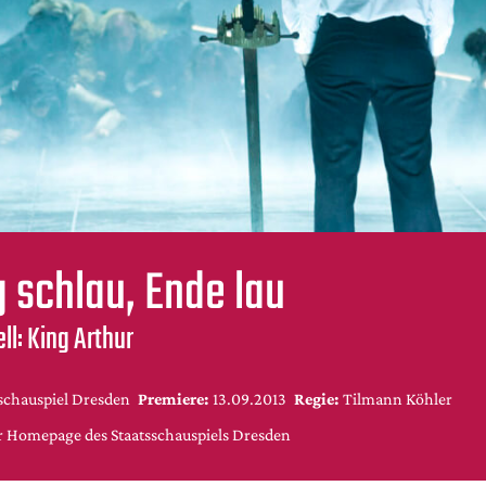
 schlau, Ende lau
ll: King Arthur
schauspiel Dresden
Premiere:
13.09.2013
Regie:
Tilmann Köhler
r Homepage des Staatsschauspiels Dresden