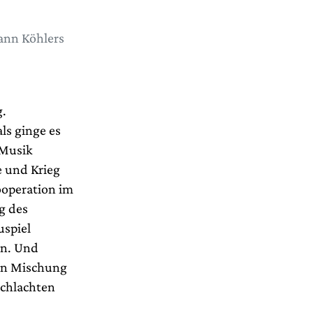
ann Köhlers
g.
ls ginge es
 Musik
e und Krieg
ooperation im
g des
uspiel
en. Und
ken Mischung
Schlachten