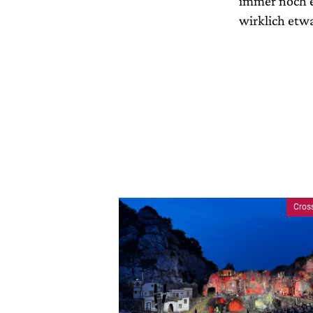
immer noch e
wirklich etw
Cros