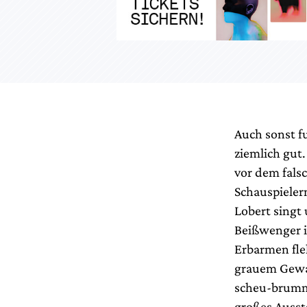
Auch sonst f
ziemlich gut
vor dem fals
Schauspieler
Lobert singt
Beißwenger i
Erbarmen fle
grauem Gewan
scheu-brumm
großes Ausst