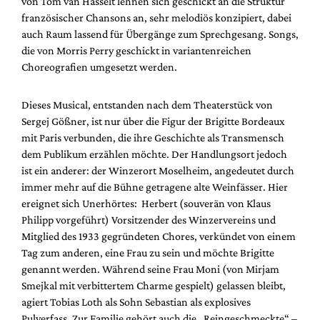
von Tom van Hasselt lehnen sich geschickt an die Struktur
Mediadaten
französischer Chansons an, sehr melodiös konzipiert, dabei
Suche
auch Raum lassend für Übergänge zum Sprechgesang. Songs,
die von Morris Perry geschickt in variantenreichen
Choreografien umgesetzt werden.
Dieses Musical, entstanden nach dem Theaterstück von
Sergej Gößner, ist nur über die Figur der Brigitte Bordeaux
mit Paris verbunden, die ihre Geschichte als Transmensch
dem Publikum erzählen möchte. Der Handlungsort jedoch
ist ein anderer: der Winzerort Moselheim, angedeutet durch
immer mehr auf die Bühne getragene alte Weinfässer. Hier
ereignet sich Unerhörtes: Herbert (souverän von Klaus
Philipp vorgeführt) Vorsitzender des Winzervereins und
Mitglied des 1933 gegründeten Chores, verkündet von einem
Tag zum anderen, eine Frau zu sein und möchte Brigitte
genannt werden. Während seine Frau Moni (von Mirjam
Smejkal mit verbittertem Charme gespielt) gelassen bleibt,
agiert Tobias Loth als Sohn Sebastian als explosives
Pulverfass. Zur Familie gehört auch die „Reingeschmeckte“ –