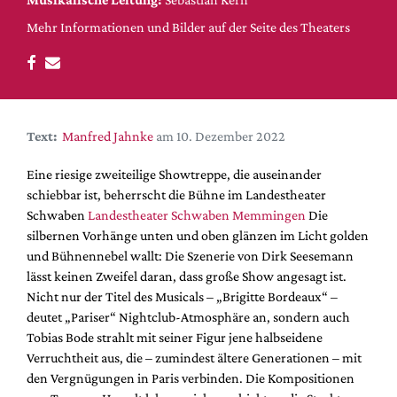
DdB-map
Mehr Informationen und Bilder auf der Seite des Theaters
Kalender
Premierensuche
Festival-Planer
Hefte
Text:
Manfred Jahnke
am 10. Dezember 2022
Alle Hefte
Eine riesige zweiteilige Showtreppe, die auseinander
Leseproben
schiebbar ist, beherrscht die Bühne im Landestheater
Podcast
Schwaben
Landestheater Schwaben Memmingen
Die
silbernen Vorhänge unten und oben glänzen im Licht golden
Service
und Bühnennebel wallt: Die Szenerie von Dirk Seesemann
lässt keinen Zweifel daran, dass große Show angesagt ist.
Shop / Abo
Nicht nur der Titel des Musicals – „Brigitte Bordeaux“ –
Newsletter
deutet „Pariser“ Nightclub-Atmosphäre an, sondern auch
Redaktion
Tobias Bode strahlt mit seiner Figur jene halbseidene
Autor:innen
Verruchtheit aus, die – zumindest ältere Generationen – mit
den Vergnügungen in Paris verbinden. Die Kompositionen
Partner