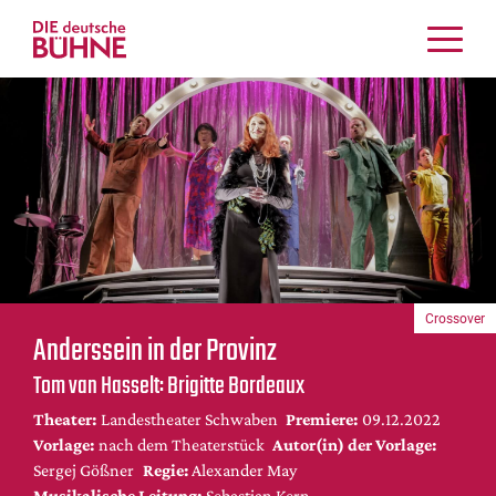
Kritiken
Schauspiel
Musiktheater
Tanz
Crossover
Bühnenwelt
Festivals & Veranstaltungen
Crossover
Menschen & Theater
Anderssein in der Provinz
Themen
Tom van Hasselt: Brigitte Bordeaux
Internationales
Theater:
Landestheater Schwaben
Premiere:
09.12.2022
Nachrufe
Vorlage:
nach dem Theaterstück
Autor(in) der Vorlage:
Medientipps
Sergej Gößner
Regie:
Alexander May
Musikalische Leitung:
Sebastian Kern