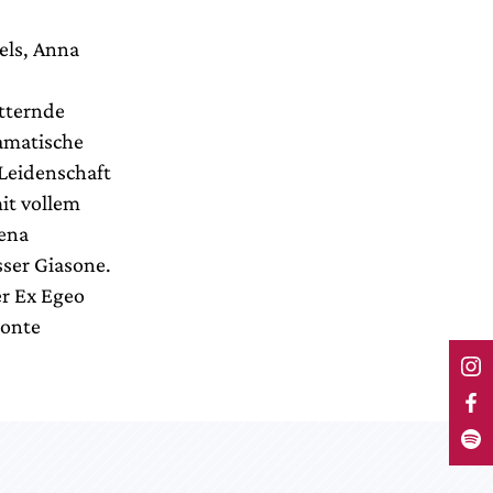
els, Anna
ütternde
ramatische
 Leidenschaft
it vollem
lena
sser Giasone.
er Ex Egeo
eonte