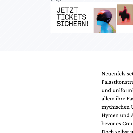
Anzeige
Neuenfels se
Palastkonstru
und uniformi
allem ihre Fa
mythischen U
Hymen und Am
bevor es Cre
Doch selbst 