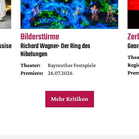
Bilderstürme
Zer
ssise
Richard Wagner: Der Ring des
Geor
Nibelungen
Thea
Regi
Theater:
Bayreuther Festspiele
Prem
Premiere:
26.07.2026
Mehr Kritiken