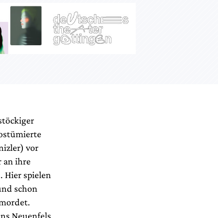
stöckiger
kostümierte
izler) vor
r an ihre
 Hier spielen
 und schon
emordet.
ans Neuenfels