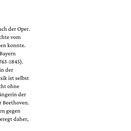
uch der Oper.
ichte vom
den konnte.
 Bayern
763-1845).
in der
k ist selbst
icht ohne
ängerin der
r Beethoven.
ten gegen
geregt daher,