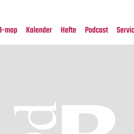
Premierensuche
Alle Hefte
Partne
Festival-Planer
Leseproben
Media
B-map
Kalender
Hefte
Podcast
Servi