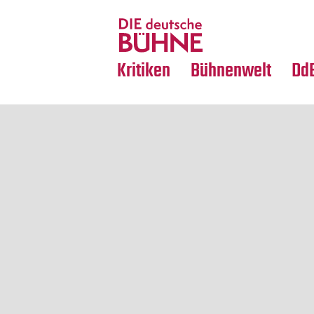
Tanz
Nachrufe
Crossover
Medientipps
Kritiken
Bühnenwelt
Dd