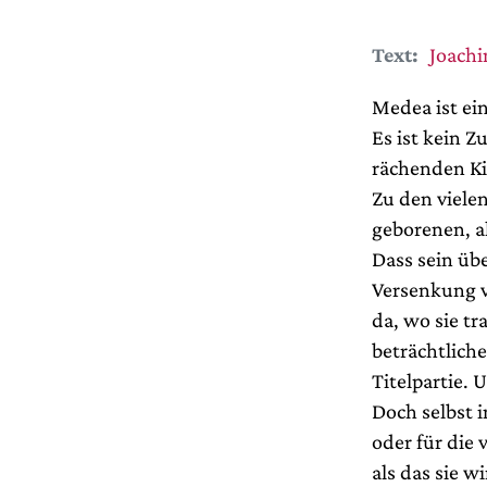
Text:
Joach
Medea ist ei
Es ist kein Z
rächenden Ki
Zu den viele
geborenen, a
Dass sein übe
Versenkung v
da, wo sie t
beträchtlich
Titelpartie.
Doch selbst 
oder für die 
als das sie 