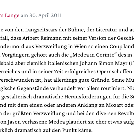
im Lange
am 30. April 2011
ne von den Langzeitstars der Bühne, der Literatur und a
ufall, dass Aribert Reimann mit seiner Version der Gesch
ndermord aus Verzweiflung in Wien so einen Coup lan
n Vorgängern gehört auch die „Medea in Corinto“ des in
lsbald aber ziemlich italienischen Johann Simon Mayr (1
rreiches und in seiner Zeit erfolgreiches Opernschaffen 
erschwunden ist, hat allerdings gute Gründe. Seine Musi
ragische Gegenstände verhandelt vor allem routiniert. N
e gestalterisch dramatische Herausforderungen für die S
 Und mit dem einen oder anderen Anklang an Mozart ode
in der größten Verzweiflung und bei den diversen Revol
von Jason verlassene Medea plaudert sie eher etwas auf
wirklich dramatisch auf den Punkt käme.