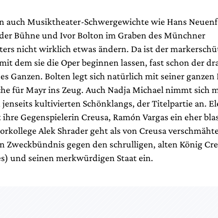
n auch Musiktheater-Schwergewichte wie Hans Neuenf
 der Bühne und Ivor Bolton im Graben des Münchner
ters nicht wirklich etwas ändern. Da ist der markersch
 mit dem sie die Oper beginnen lassen, fast schon der d
s Ganzen. Bolten legt sich natürlich mit seiner ganzen
sche für Mayr ins Zeug. Auch Nadja Michael nimmt sich m
 jenseits kultivierten Schönklangs, der Titelpartie an. E
t ihre Gegenspielerin Creusa, Ramón Vargas ein eher bla
orkollege Alek Shrader geht als von Creusa verschmäht
n Zweckbündnis gegen den schrulligen, alten König Cr
les) und seinen merkwürdigen Staat ein.