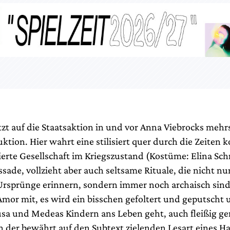
tzt auf die Staatsaktion in und vor Anna Viebrocks mehr
ktion. Hier wahrt eine stilisiert quer durch die Zeiten 
erte Gesellschaft im Kriegszustand (Kostüme: Elina Schn
ssade, vollzieht aber auch seltsame Rituale, die nicht nu
rsprünge erinnern, sondern immer noch archaisch sind.
or mit, es wird ein bisschen gefoltert und geputscht
usa und Medeas Kindern ans Leben geht, auch fleißig g
in der bewährt auf den Subtext zielenden Lesart eines H