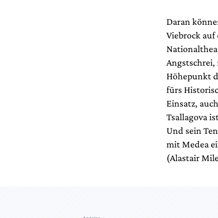
Daran könne
Viebrock auf
Nationalthea
Angstschrei,
Höhepunkt de
fürs Histori
Einsatz, auch
Tsallagova is
Und sein Ten
mit Medea ei
(Alastair Mi