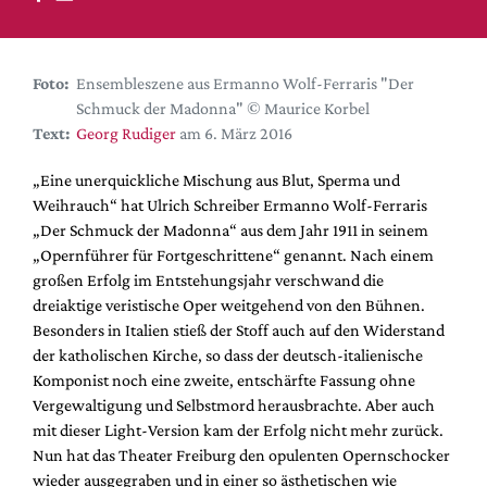
DdB-map
Kalender
Premierensuche
Foto:
Ensembleszene aus Ermanno Wolf-Ferraris "Der
Schmuck der Madonna" © Maurice Korbel
Festival-Planer
Text:
Georg Rudiger
am 6. März 2016
Hefte
„Eine unerquickliche Mischung aus Blut, Sperma und
Alle Hefte
Weihrauch“ hat Ulrich Schreiber Ermanno Wolf-Ferraris
Leseproben
„Der Schmuck der Madonna“ aus dem Jahr 1911 in seinem
„Opernführer für Fortgeschrittene“ genannt. Nach einem
Podcast
großen Erfolg im Entstehungsjahr verschwand die
Service
dreiaktige veristische Oper weitgehend von den Bühnen.
Besonders in Italien stieß der Stoff auch auf den Widerstand
Shop / Abo
der katholischen Kirche, so dass der deutsch-italienische
Newsletter
Komponist noch eine zweite, entschärfte Fassung ohne
Redaktion
Vergewaltigung und Selbstmord herausbrachte. Aber auch
mit dieser Light-Version kam der Erfolg nicht mehr zurück.
Autor:innen
Nun hat das Theater Freiburg den opulenten Opernschocker
Partner
wieder ausgegraben und in einer so ästhetischen wie