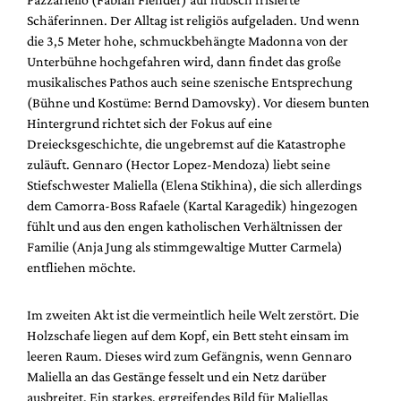
Schäferinnen. Der Alltag ist religiös aufgeladen. Und wenn
die 3,5 Meter hohe, schmuckbehängte Madonna von der
Unterbühne hochgefahren wird, dann findet das große
musikalisches Pathos auch seine szenische Entsprechung
(Bühne und Kostüme: Bernd Damovsky). Vor diesem bunten
Hintergrund richtet sich der Fokus auf eine
Dreiecksgeschichte, die ungebremst auf die Katastrophe
zuläuft. Gennaro (Hector Lopez-Mendoza) liebt seine
Stiefschwester Maliella (Elena Stikhina), die sich allerdings
dem Camorra-Boss Rafaele (Kartal Karagedik) hingezogen
fühlt und aus den engen katholischen Verhältnissen der
Familie (Anja Jung als stimmgewaltige Mutter Carmela)
entfliehen möchte.
Im zweiten Akt ist die vermeintlich heile Welt zerstört. Die
Holzschafe liegen auf dem Kopf, ein Bett steht einsam im
leeren Raum. Dieses wird zum Gefängnis, wenn Gennaro
Maliella an das Gestänge fesselt und ein Netz darüber
ausbreitet. Ein starkes, ergreifendes Bild für Maliellas