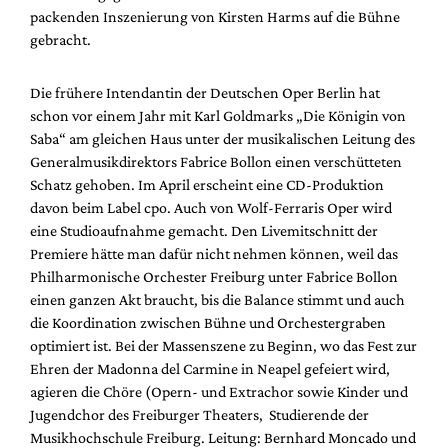
Mediadaten
packenden Inszenierung von Kirsten Harms auf die Bühne
gebracht.
Suche
Die frühere Intendantin der Deutschen Oper Berlin hat
schon vor einem Jahr mit Karl Goldmarks „Die Königin von
Saba“ am gleichen Haus unter der musikalischen Leitung des
Generalmusikdirektors Fabrice Bollon einen verschütteten
Schatz gehoben. Im April erscheint eine CD-Produktion
davon beim Label cpo. Auch von Wolf-Ferraris Oper wird
eine Studioaufnahme gemacht. Den Livemitschnitt der
Premiere hätte man dafür nicht nehmen können, weil das
Philharmonische Orchester Freiburg unter Fabrice Bollon
einen ganzen Akt braucht, bis die Balance stimmt und auch
die Koordination zwischen Bühne und Orchestergraben
optimiert ist. Bei der Massenszene zu Beginn, wo das Fest zur
Ehren der Madonna del Carmine in Neapel gefeiert wird,
agieren die Chöre (Opern- und Extrachor sowie Kinder und
Jugendchor des Freiburger Theaters, Studierende der
Musikhochschule Freiburg. Leitung: Bernhard Moncado und