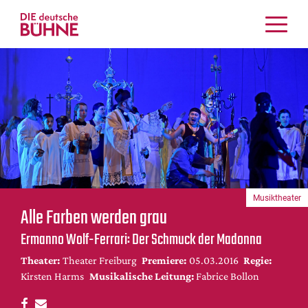
Kritiken
Schauspiel
Musiktheater
Tanz
Crossover
Bühnenwelt
Festivals & Veranstaltungen
Musiktheater
Menschen & Theater
Alle Farben werden grau
Themen
Ermanno Wolf-Ferrari: Der Schmuck der Madonna
Internationales
Theater:
Theater Freiburg
Premiere:
05.03.2016
Regie:
Nachrufe
Kirsten Harms
Musikalische Leitung:
Fabrice Bollon
Medientipps