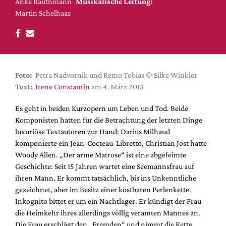
DdB-map
Anke Rauthmann
Musikalische Leitung:
Martin Schelhaas
Kalender
Premierensuche
Festival-Planer
Hefte
Foto:
Petra Nadvornik und Remo Tobias © Silke Winkler
Text:
Irene Constantin
am 4. März 2013
Alle Hefte
Leseproben
Es geht in beiden Kurzopern um Leben und Tod. Beide
Komponisten hatten für die Betrachtung der letzten Dinge
Podcast
luxuriöse Textautoren zur Hand: Darius Milhaud
Service
komponierte ein Jean-Cocteau-Libretto, Christian Jost hatte
Woody Allen. „Der arme Matrose“ ist eine abgefeimte
Shop / Abo
Geschichte: Seit 15 Jahren wartet eine Seemannsfrau auf
Newsletter
ihren Mann. Er kommt tatsächlich, bis ins Unkenntliche
Redaktion
gezeichnet, aber im Besitz einer kostbaren Perlenkette.
Inkognito bittet er um ein Nachtlager. Er kündigt der Frau
Autor:innen
die Heimkehr ihres allerdings völlig veramten Mannes an.
Partner
Die Frau erschlägt den „Fremden“ und nimmt die Kette.