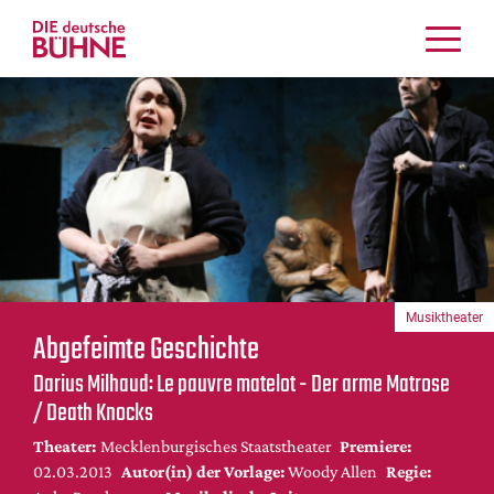
Kritiken
Schauspiel
Musiktheater
Tanz
Crossover
Bühnenwelt
Festivals & Veranstaltungen
Musiktheater
Menschen & Theater
Abgefeimte Geschichte
Themen
Darius Milhaud: Le pauvre matelot - Der arme Matrose
Internationales
/ Death Knocks
Nachrufe
Theater:
Mecklenburgisches Staatstheater
Premiere:
Medientipps
02.03.2013
Autor(in) der Vorlage:
Woody Allen
Regie: