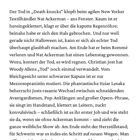
Der Tod in „Death knocks“ klopft beim agilen New Yorker
Textilhändler Nat Ackerman – ans Fenster. Kaum ist er
hereingeklettert, klagt er über die kaputte Regenröhre;
beinahe habe er sich den Hals gebrochen. Und nur weil
gerade nicht Halloween ist, kann er sich als echter Tod
überhaupt glaubhaft machen. Am Ende hat er beim Rommé
verloren und Nat Ackerman hat einen Lebenstag gewonnen.
Wozu, kontert der Tod, es wird regnen. Christian Jost hat
Woody Allens „Tod“ noch einmal verwandelt. Vom
Bleichgesicht unter schwarzer Kapuze ist er zur
Mezzosopranistin mutiert. Die phantastische Itziar Lesaka
beherrscht Josts rasante Wechsel zwischen schneidenden
Avantgardismen, Pop-Anklängen und großer Opern-Phrase,
sie singt im Handstand, klettert an Leitern, zuckt
konvulsivisch – schließlich ist es ihr erster Job und wie steht
sie da, wenn sie ohne Ackerman kommt – und zieht die
ganze weibliche Show ab. Am Ende steht der Herzstillstand;
für Schwerin war es indes ein Schritt auf neuen Wegen. Man