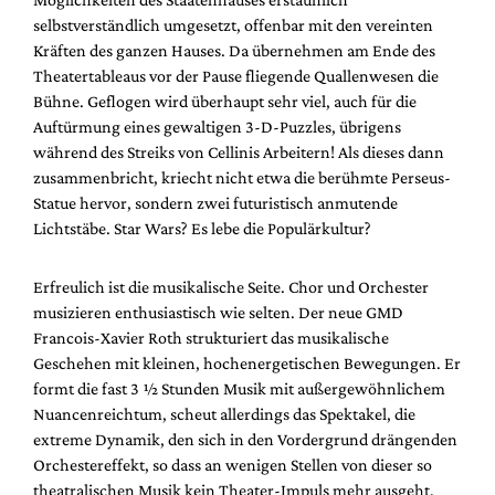
selbstverständlich umgesetzt, offenbar mit den vereinten
Kräften des ganzen Hauses. Da übernehmen am Ende des
Theatertableaus vor der Pause fliegende Quallenwesen die
Bühne. Geflogen wird überhaupt sehr viel, auch für die
Auftürmung eines gewaltigen 3-D-Puzzles, übrigens
während des Streiks von Cellinis Arbeitern! Als dieses dann
zusammenbricht, kriecht nicht etwa die berühmte Perseus-
Statue hervor, sondern zwei futuristisch anmutende
Lichtstäbe. Star Wars? Es lebe die Populärkultur?
Erfreulich ist die musikalische Seite. Chor und Orchester
musizieren enthusiastisch wie selten. Der neue GMD
Francois-Xavier Roth strukturiert das musikalische
Geschehen mit kleinen, hochenergetischen Bewegungen. Er
formt die fast 3 ½ Stunden Musik mit außergewöhnlichem
Nuancenreichtum, scheut allerdings das Spektakel, die
extreme Dynamik, den sich in den Vordergrund drängenden
Orchestereffekt, so dass an wenigen Stellen von dieser so
theatralischen Musik kein Theater-Impuls mehr ausgeht,