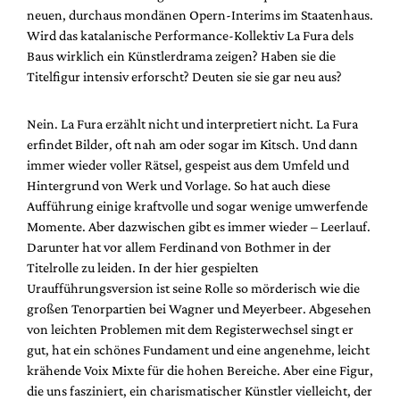
Mediadaten
neuen, durchaus mondänen Opern-Interims im Staatenhaus.
Wird das katalanische Performance-Kollektiv La Fura dels
Suche
Baus wirklich ein Künstlerdrama zeigen? Haben sie die
Titelfigur intensiv erforscht? Deuten sie sie gar neu aus?
Nein. La Fura erzählt nicht und interpretiert nicht. La Fura
erfindet Bilder, oft nah am oder sogar im Kitsch. Und dann
immer wieder voller Rätsel, gespeist aus dem Umfeld und
Hintergrund von Werk und Vorlage. So hat auch diese
Aufführung einige kraftvolle und sogar wenige umwerfende
Momente. Aber dazwischen gibt es immer wieder – Leerlauf.
Darunter hat vor allem Ferdinand von Bothmer in der
Titelrolle zu leiden. In der hier gespielten
Uraufführungsversion ist seine Rolle so mörderisch wie die
großen Tenorpartien bei Wagner und Meyerbeer. Abgesehen
von leichten Problemen mit dem Registerwechsel singt er
gut, hat ein schönes Fundament und eine angenehme, leicht
krähende Voix Mixte für die hohen Bereiche. Aber eine Figur,
die uns fasziniert, ein charismatischer Künstler vielleicht, der