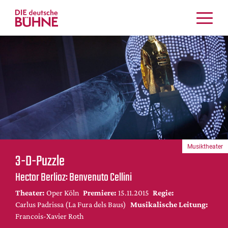
Kritiken
Schauspiel
Musiktheater
Tanz
Crossover
Bühnenwelt
Festivals & Veranstaltungen
Musiktheater
Menschen & Theater
3-D-Puzzle
Themen
Hector Berlioz: Benvenuto Cellini
Internationales
Theater:
Oper Köln
Premiere:
15.11.2015
Regie:
Nachrufe
Carlus Padrissa (La Fura dels Baus)
Musikalische Leitung:
Medientipps
Francois-Xavier Roth