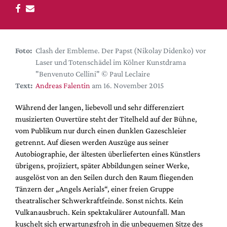
DdB-map
Kalender
Premierensuche
Foto:
Clash der Embleme. Der Papst (Nikolay Didenko) vor
Festival-Planer
Laser und Totenschädel im Kölner Kunstdrama
Hefte
"Benvenuto Cellini" © Paul Leclaire
Text:
Andreas Falentin
am 16. November 2015
Alle Hefte
Leseproben
Während der langen, liebevoll und sehr differenziert
musizierten Ouvertüre steht der Titelheld auf der Bühne,
Podcast
vom Publikum nur durch einen dunklen Gazeschleier
Service
getrennt. Auf diesen werden Auszüge aus seiner
Autobiographie, der ältesten überlieferten eines Künstlers
Shop / Abo
übrigens, projiziert, später Abbildungen seiner Werke,
Newsletter
ausgelöst von an den Seilen durch den Raum fliegenden
Redaktion
Tänzern der „Angels Aerials“, einer freien Gruppe
theatralischer Schwerkraftfeinde. Sonst nichts. Kein
Autor:innen
Vulkanausbruch. Kein spektakulärer Autounfall. Man
Partner
kuschelt sich erwartungsfroh in die unbequemen Sitze des