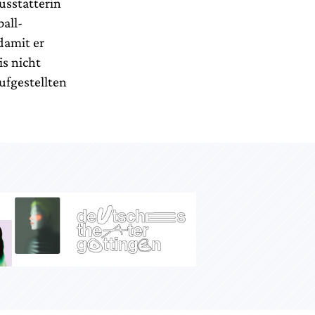
usstatterin
all-
damit er
is nicht
fgestellten