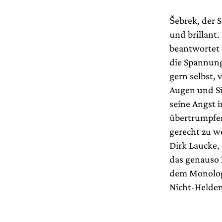
Šebrek, der 
und brillant.
beantwortet 
die Spannung
gern selbst,
Augen und Si
seine Angst 
übertrumpfen
gerecht zu w
Dirk Laucke, 
das genauso k
dem Monolog 
Nicht-Helden 