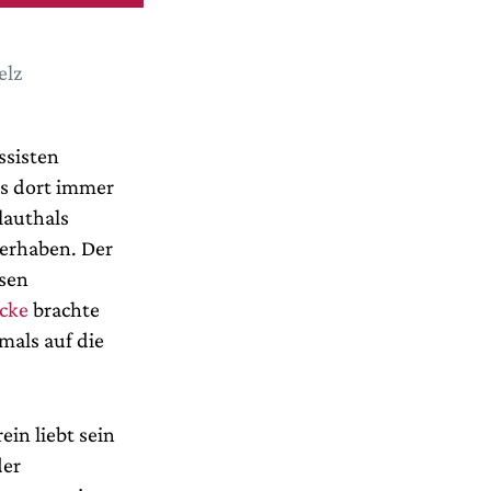
elz
ssisten
es dort immer
lauthals
derhaben. Der
esen
cke
brachte
mals auf die
ein liebt sein
der