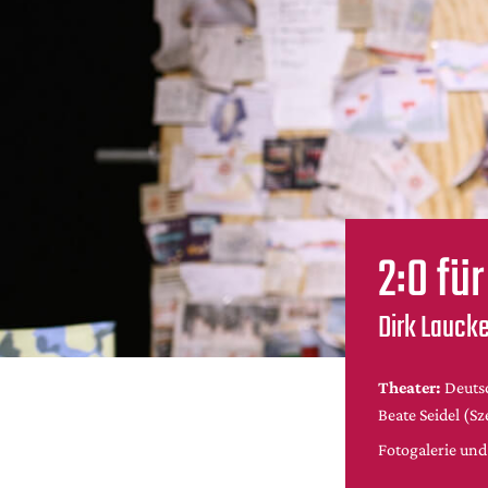
2:0 fü
Dirk Laucke:
Theater:
Deuts
Beate Seidel (S
Fotogalerie un