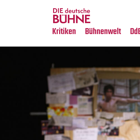
Tanz
Nachrufe
Crossover
Medientipps
Kritiken
Bühnenwelt
Dd