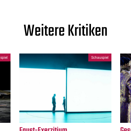
Weitere Kritiken
spiel
Schauspiel
Faust-Exerzitium
Ges