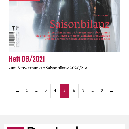
Heft 08/2021
zum Schwerpunkt »Saisonbilanz 2020/21«
Seitennummerieru
1
…
3
4
5
6
7
…
9
←
→
der
Beiträge