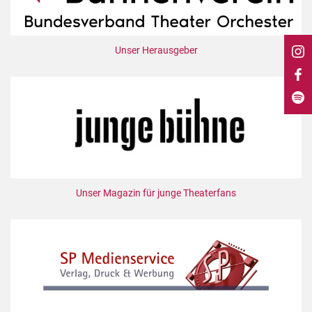
DdB-map
Kalender
Unser Herausgeber
Premierensuche
Festival-Planer
Hefte
Alle Hefte
Leseproben
Podcast
Service
Unser Magazin für junge Theaterfans
Shop / Abo
Newsletter
Redaktion
Autor:innen
Partner