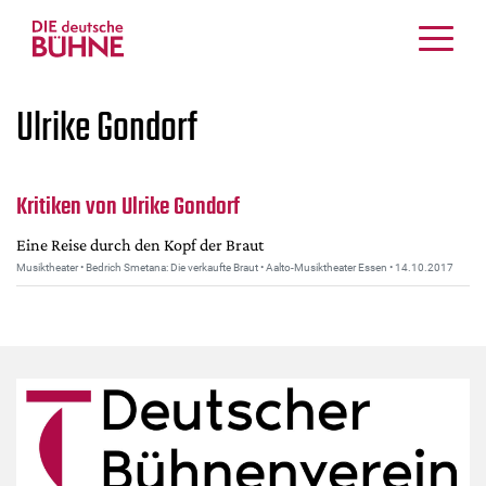
Kritiken
Ulrike Gondorf
Schauspiel
Musiktheater
Tanz
Kritiken von Ulrike Gondorf
Crossover
Eine Reise durch den Kopf der Braut
Bühnenwelt
Musiktheater • Bedrich Smetana: Die verkaufte Braut • Aalto-Musiktheater Essen • 14.10.2017
Festivals & Veranstaltungen
Menschen & Theater
Themen
Internationales
Nachrufe
Medientipps