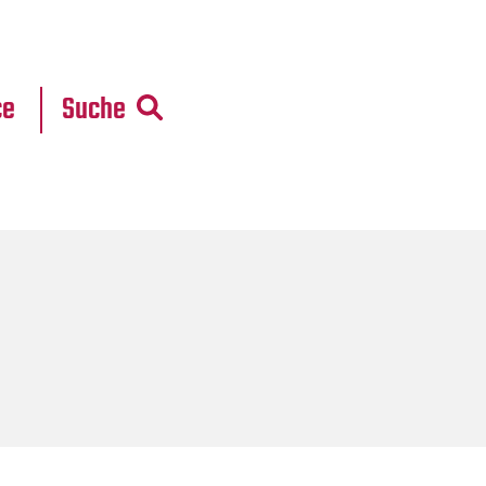
r
daten
ce
Suche