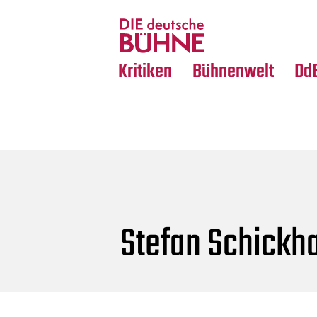
Tanz
Nachrufe
Crossover
Medientipps
Kritiken
Bühnenwelt
Dd
Stefan Schickh