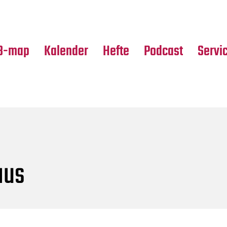
Premierensuche
Alle Hefte
Partne
Festival-Planer
Leseproben
Media
B-map
Kalender
Hefte
Podcast
Servi
aus