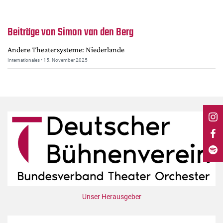
DdB-map
Kalender
Beiträge von Simon van den Berg
Premierensuche
Andere Theatersysteme: Niederlande
Festival-Planer
Internationales • 15. November 2025
Hefte
Alle Hefte
Leseproben
Podcast
Service
Shop / Abo
Newsletter
Redaktion
Unser Herausgeber
Autor:innen
Partner