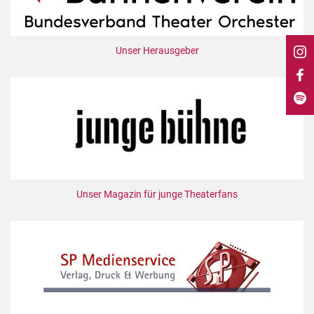
DdB-map
Kalender
Unser Herausgeber
Premierensuche
Festival-Planer
Hefte
Alle Hefte
Leseproben
Podcast
Service
Unser Magazin für junge Theaterfans
Shop / Abo
Newsletter
Redaktion
Autor:innen
Partner