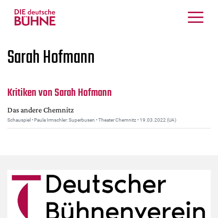
Kritiken
Sarah Hofmann
Schauspiel
Musiktheater
Tanz
Kritiken von Sarah Hofmann
Crossover
Das andere Chemnitz
Bühnenwelt
Schauspiel • Paula Irmschler: Superbusen • Theater Chemnitz • 19.03.2022 (UA)
Festivals & Veranstaltungen
Menschen & Theater
Themen
Internationales
Nachrufe
Medientipps