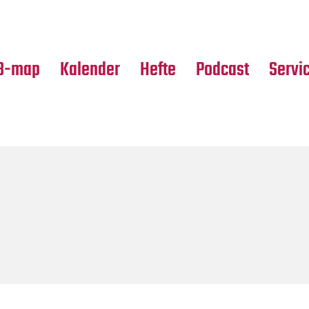
Premierensuche
Alle Hefte
Partne
Festival-Planer
Leseproben
Media
B-map
Kalender
Hefte
Podcast
Servi