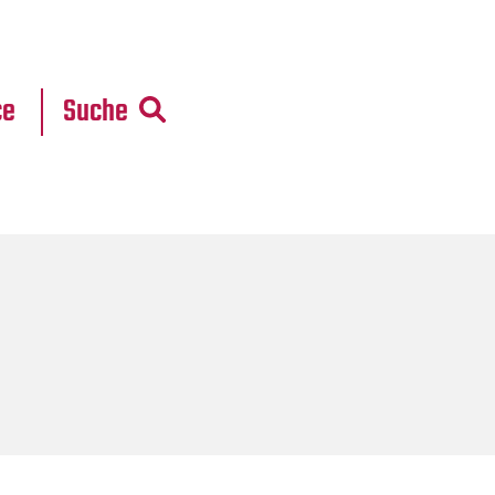
r
daten
ce
Suche