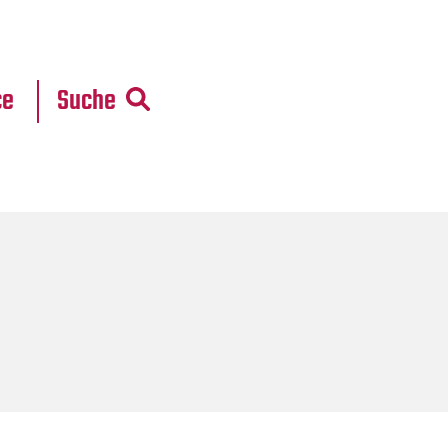
r
daten
ce
Suche