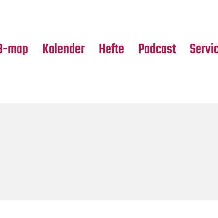
Premierensuche
Alle Hefte
Partne
Festival-Planer
Leseproben
Media
B-map
Kalender
Hefte
Podcast
Servi