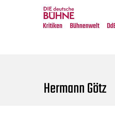
Tanz
Nachrufe
Crossover
Medientipps
Kritiken
Bühnenwelt
Dd
Hermann Götz