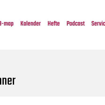
Premierensuche
Alle Hefte
Partne
Festival-Planer
Leseproben
Media
B-map
Kalender
Hefte
Podcast
Servi
hner