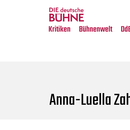
Tanz
Nachrufe
Crossover
Medientipps
Kritiken
Bühnenwelt
Dd
Anna-Luella Za