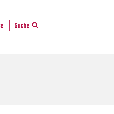
r
daten
ce
Suche