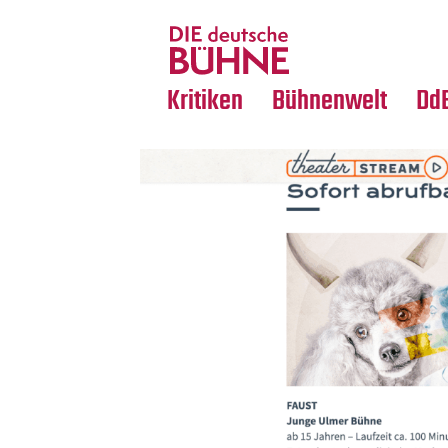
Tanz
Nachrufe
Crossover
Medientipps
Kritiken
Bühnenwelt
Dd