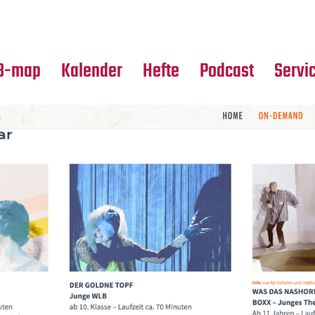
Premierensuche
Alle Hefte
Partne
Festival-Planer
Leseproben
Media
B-map
Kalender
Hefte
Podcast
Servi