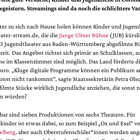
egeistern. Streamings sind da noch die schlichtere Va
ter zu sich nach Hause holen können Kinder und Jugend
eater-stream.de, die die
Junge Ulmer Bühne
(JUB) kürzl
 13 Jugendtheater aus Baden-Württemberg abgefilmte 
eit. Das Angebot richtet sich primär an Schulklassen, au
e im Klassenzimmer sind möglich. Das Land förderte di
uro. „Kluge digitale Programme können ein Publikum a
onst nicht rankommt“, sagte Staatssekretärin Petra Ols
ilmte Stücke wirklich Jugendliche anziehen, die sonst n
en würden?
fbar sind sieben Produktionen von sechs Theatern. Für
kinder ist etwas dabei, so zum Beispiel „Ox und Esel“ 
elberg
, aber auch Oberstufenschüler*innen werden ang