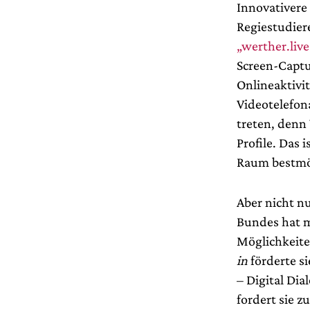
Innovativere 
Regiestudier
„werther.live
Screen-Captu
Onlineaktivi
Videotelefon
treten, denn
Profile. Das 
Raum bestmög
Aber nicht nu
Bundes hat m
Möglichkeite
in
förderte s
– Digital Di
fordert sie z