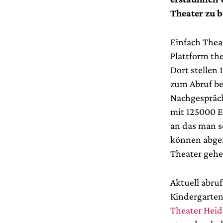
Theater zu b
Einfach Thea
Plattform th
Dort stellen
zum Abruf ber
Nachgespräch
mit 125000 E
an das man s
können abgef
Theater geh
Aktuell abru
Kindergarten
Theater Heid