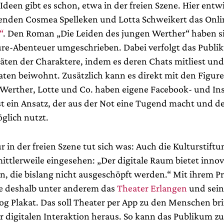
Ideen gibt es schon, etwa in der freien Szene. Hier entw
enden Cosmea Spelleken und Lotta Schweikert das Onli
“
. Den Roman „Die Leiden des jungen Werther“ haben s
re-Abenteuer umgeschrieben. Dabei verfolgt das Publik
täten der Charaktere, indem es deren Chats mitliest und
aten beiwohnt. Zusätzlich kann es direkt mit den Figur
 Werther, Lotte und Co. haben eigene Facebook- und In
ist ein Ansatz, der aus der Not eine Tugend macht und d
lich nutzt.
r in der freien Szene tut sich was: Auch die Kulturstiftu
ittlerweile eingesehen: „Der digitale Raum bietet innov
n, die bislang nicht ausgeschöpft werden.“ Mit ihrem
ie deshalb unter anderem das
Theater Erlangen
und sein
alog Plakat. Das soll Theater per App zu den Menschen b
ur digitalen Interaktion heraus. So kann das Publikum z