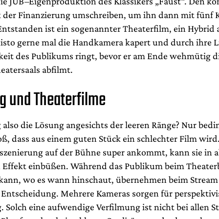
ie JUB
–
Eigenproduktion des Klassikers „Faust“. Den ko
 der Finanzierung umschreiben, um ihn dann mit fünf
Entstanden ist ein sogenannter Theaterfilm, ein Hybrid
sto gerne mal die Handkamera kapert und durch ihre L
it des Publikums ringt, bevor er am Ende wehmütig di
eatersaals abfilmt.
g und Theaterfilme
g also die Lösung angesichts der leeren Ränge? Nur bedi
oß, dass aus einem guten Stück ein schlechter Film wird
szenierung auf der Bühne super ankommt, kann sie in a
n Effekt einbüßen. Während das Publikum beim Theater
 kann, wo es wann hinschaut, übernehmen beim Stream
e Entscheidung. Mehrere Kameras sorgen für perspektiv
 Solch eine aufwendige Verfilmung ist nicht bei allen S