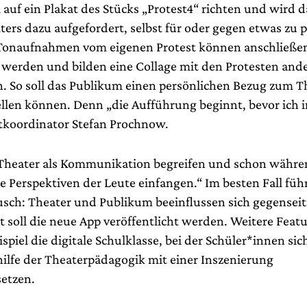
auf ein Plakat des Stücks „Protest4“ richten und wird d
ers dazu aufgefordert, selbst für oder gegen etwas zu p
Tonaufnahmen vom eigenen Protest können anschließen
werden und bilden eine Collage mit den Protesten and
. So soll das Publikum einen persönlichen Bezug zum 
llen können. Denn „die Aufführung beginnt, bevor ich i
tkoordinator Stefan Prochnow.
Theater als Kommunikation begreifen und schon währe
e Perspektiven der Leute einfangen.“ Im besten Fall füh
sch: Theater und Publikum beeinflussen sich gegenseit
it soll die neue App veröffentlicht werden. Weitere Feat
piel die digitale Schulklasse, bei der Schüler*innen sic
ilfe der Theaterpädagogik mit einer Inszenierung
etzen.