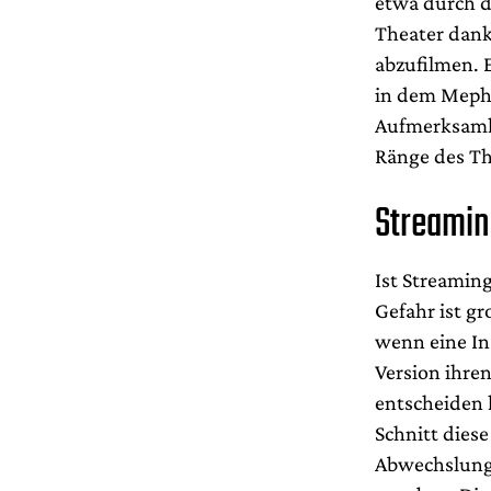
etwa durch d
Theater dank
abzufilmen. 
in dem Mephi
Aufmerksamke
Ränge des Th
Streamin
Ist Streamin
Gefahr ist gr
wenn eine In
Version ihre
entscheiden
Schnitt dies
Abwechslung.