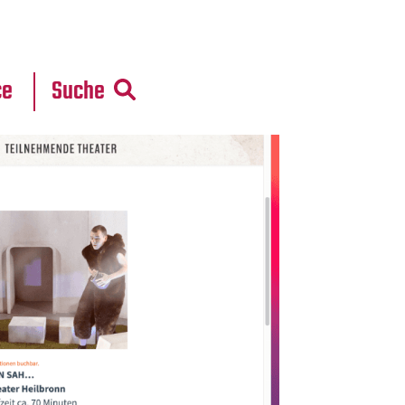
r
daten
ce
Suche