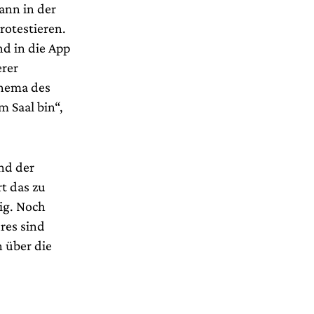
ann in der
rotestieren.
d in die App
erer
Thema des
m Saal bin“,
nd der
rt das zu
ig. Noch
ures sind
h über die