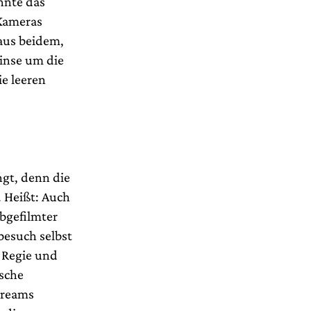
nnte das
 Kameras
 aus beidem,
inse um die
e leeren
ngt, denn die
. Heißt: Auch
bgefilmter
besuch selbst
 Regie und
ische
treams