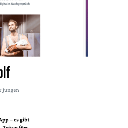
lf
r Jungen
pp – es gibt
-Zeiten fürs