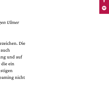
ngen Ulmer
ezeichen. Die
t auch
sung und auf
 die ein
nstigen
reaming nicht