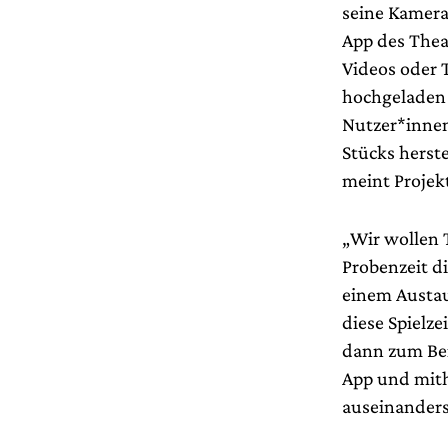
seine Kamera 
App des Theat
Videos oder 
hochgeladen 
Nutzer*innen
Stücks herste
meint Projek
„Wir wollen 
Probenzeit di
einem Austau
diese Spielze
dann zum Beis
App und mith
auseinanders