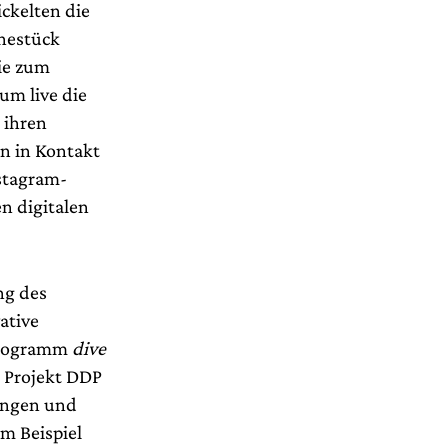
ickelten die
nestück
ie zum
um live die
 ihren
en in Kontakt
stagram-
en digitalen
ng des
ative
 Programm
dive
 Projekt DDP
ringen und
um Beispiel