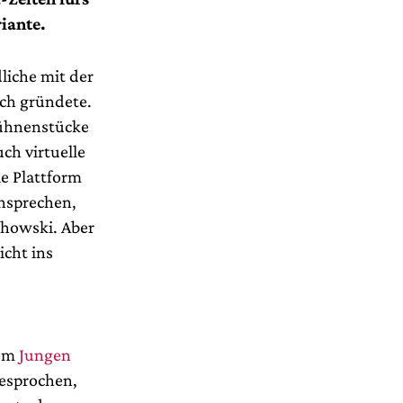
riante.
liche mit der
ich gründete.
Bühnenstücke
ch virtuelle
e Plattform
nsprechen,
chowski. Aber
icht ins
vom
Jungen
esprochen,