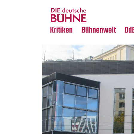
Tanz
Nachrufe
Crossover
Medientipps
Kritiken
Bühnenwelt
Dd