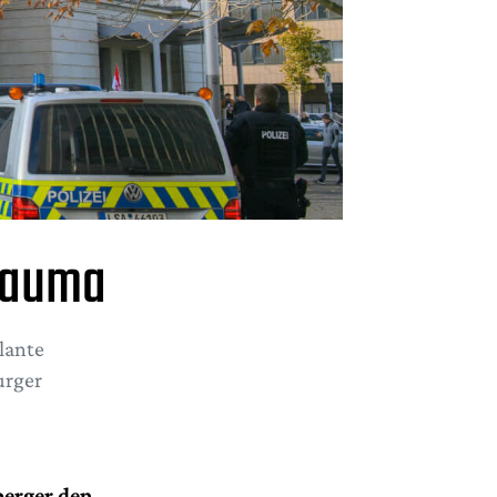
Trauma
lante
urger
berger den