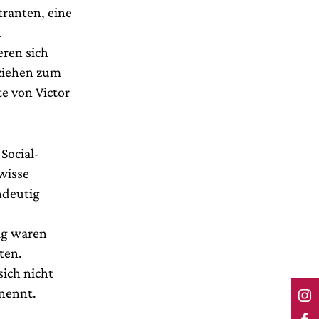
tranten, eine
n
eren sich
 ziehen zum
e von Victor
Social-
wisse
ndeutig
ig waren
ten.
sich nicht
enennt.