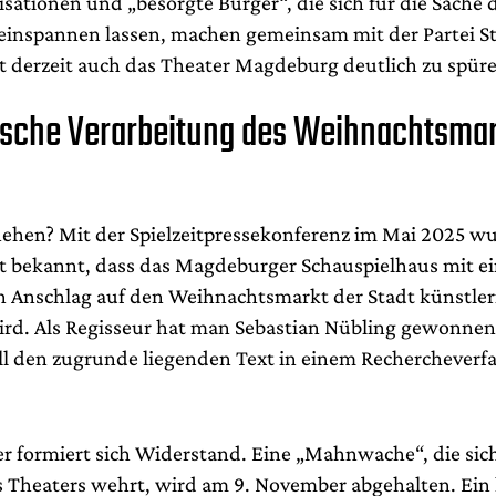
sationen und „besorgte Bürger“, die sich für die Sache 
einspannen lassen, machen gemeinsam mit der Partei 
derzeit auch das Theater Magdeburg deutlich zu spüre
ische Verarbeitung des Weihnachtsma
s
hehen? Mit der Spielzeitpressekonferenz im Mai 2025 w
it bekannt, dass das Magdeburger Schauspielhaus mit e
n Anschlag auf den Weihnachtsmarkt der Stadt künstler
ird. Als Regisseur hat man Sebastian Nübling gewonne
ll den zugrunde liegenden Text in einem Rechercheverf
r formiert sich Widerstand. Eine „Mahnwache“, die sic
 Theaters wehrt, wird am 9. November abgehalten. Ein 