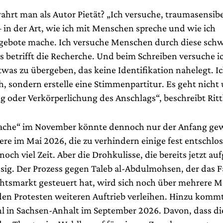
ahrt man als Autor Pietät? „Ich versuche, traumasensibe
 in der Art, wie ich mit Menschen spreche und wie ich
ebote mache. Ich versuche Menschen durch diese schwe
s betrifft die Recherche. Und beim Schreiben versuche i
was zu übergeben, das keine Identifikation nahelegt. Ic
ch, sondern erstelle eine Stimmenpartitur. Es geht nicht
 oder Verkörperlichung des Anschlags“, beschreibt Ritt
che“ im November könnte dennoch nur der Anfang gew
ere im Mai 2026, die zu verhindern einige fest entschlo
 noch viel Zeit. Aber die Drohkulisse, die bereits jetzt au
iesig. Der Prozess gegen Taleb al-Abdulmohsen, der das 
tsmarkt gesteuert hat, wird sich noch über mehrere M
en Protesten weiteren Auftrieb verleihen. Hinzu kommt
 in Sachsen-Anhalt im September 2026. Davon, dass di