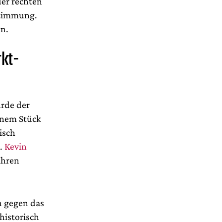
der rechten
Stimmung.
n.
rkt-
urde der
inem Stück
isch
n.
Kevin
ahren
h gegen das
historisch