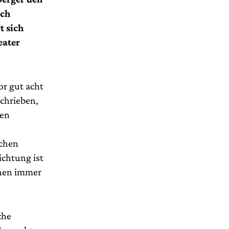
sch
t sich
eater
or gut acht
chrieben,
ren
schen
richtung ist
hnen immer
che