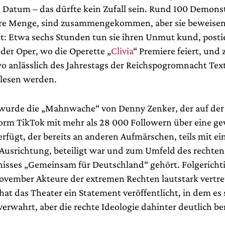
 Datum – das dürfte kein Zufall sein. Rund 100 Demons
re Menge, sind zusammengekommen, aber sie beweise
it: Etwa sechs Stunden tun sie ihren Unmut kund, posti
 der Oper, wo die Operette „
Clivia
“ Premiere feiert, und
wo anlässlich des Jahrestags der Reichspogromnacht Text
lesen werden.
urde die „Mahnwache“ von Denny Zenker, der auf der 
orm TikTok mit mehr als 28 000 Followern über eine ge
rfügt, der bereits an anderen Aufmärschen, teils mit ei
 Ausrichtung, beteiligt war und zum Umfeld des rechten
isses „Gemeinsam für Deutschland“ gehört. Folgericht
ovember Akteure der extremen Rechten lautstark vertre
hat das Theater ein Statement veröffentlicht, in dem es 
verwahrt, aber die rechte Ideologie dahinter deutlich b