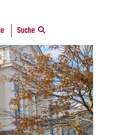
r
daten
ce
Suche