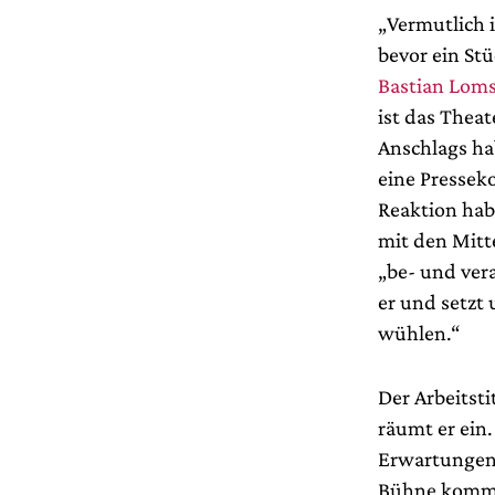
„Vermutlich i
bevor ein St
Bastian Lom
ist das Thea
Anschlags ha
eine Pressek
Reaktion hab
mit den Mitt
„be- und vera
er und setzt 
wühlen.“
Der Arbeitsti
räumt er ein
Erwartungen 
Bühne kommen