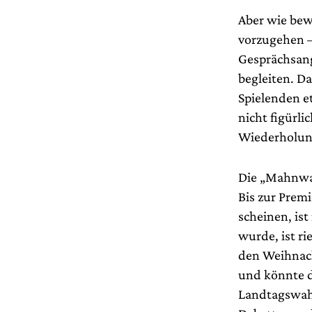
Aber wie bew
vorzugehen –
Gesprächsang
begleiten. Da
Spielenden et
nicht figürli
Wiederholung
Die „Mahnwa
Bis zur Premi
scheinen, ist
wurde, ist r
den Weihnach
und könnte d
Landtagswahl