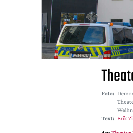
Theat
Foto:
Demon
Theate
Weihna
Text:
Erik Z
Am
Theater