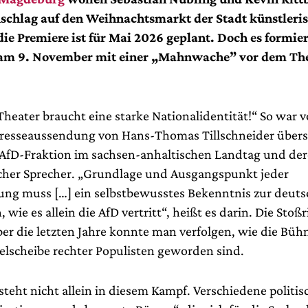
schlag auf den Weihnachtsmarkt der Stadt künstleri
die Premiere ist für Mai 2026 geplant. Doch es formier
r am 9. November mit einer „Mahnwache” vor dem Th
Theater braucht eine starke Nationalidentität!“ So war v
Presseaussendung von Hans-Thomas Tillschneider übers
 AfD-Fraktion im sachsen-anhaltischen Landtag und de
scher Sprecher. „Grundlage und Ausgangspunkt jeder
ung muss […] ein selbstbewusstes Bekenntnis zur deut
, wie es allein die AfD vertritt“, heißt es darin. Die Stoß
ber die letzten Jahre konnte man verfolgen, wie die Bü
ielscheibe rechter Populisten geworden sind.
steht nicht allein in diesem Kampf. Verschiedene politis