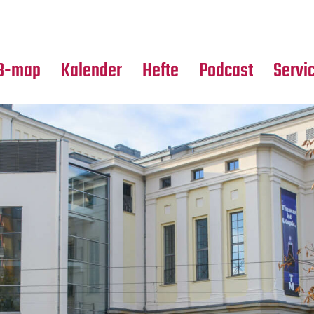
Premierensuche
Alle Hefte
Partne
Festival-Planer
Leseproben
Media
B-map
Kalender
Hefte
Podcast
Servi