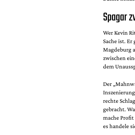
Spagar z
Wer Kevin Ri
Sache ist. Er
Magdeburg au
zwischen ein
dem Unausspr
Der „Mahnwac
Inszenierung
rechte Schla
gebracht. Was
mache Profit 
es handele s