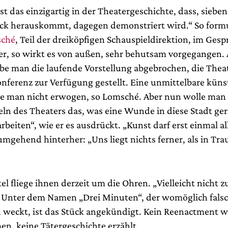
st das einzigartig in der Theatergeschichte, dass, sieb
ück herauskommt, dagegen demonstriert wird.“ So formu
sché
, Teil der dreiköpfigen Schauspieldirektion, im Gesp
ter, so wirkt es von außen, sehr behutsam vorgegangen.
be man die laufende Vorstellung abgebrochen, die Thea
onferenz zur Verfügung gestellt. Eine unmittelbare küns
e man nicht erwogen, so Lomsché. Aber nun wolle man
eln des Theaters das, was eine Wunde in diese Stadt ger
rbeiten“, wie er es ausdrückt. „Kunst darf erst einmal al
umgehend hinterher: „Uns liegt nichts ferner, als in Tr
tel fliege ihnen derzeit um die Ohren. „Vielleicht nicht 
. Unter dem Namen „Drei Minuten“, der womöglich fals
weckt, ist das Stück angekündigt. Kein Reenactment wi
, keine Tätergeschichte erzählt.