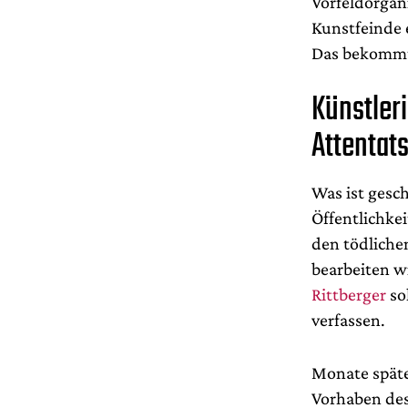
Vorfeldorgani
Kunstfeinde 
Das bekommt 
Künstler
Attentat
Was ist gesc
Öffentlichke
den tödliche
bearbeiten w
Rittberger
so
verfassen.
Monate späte
Vorhaben des