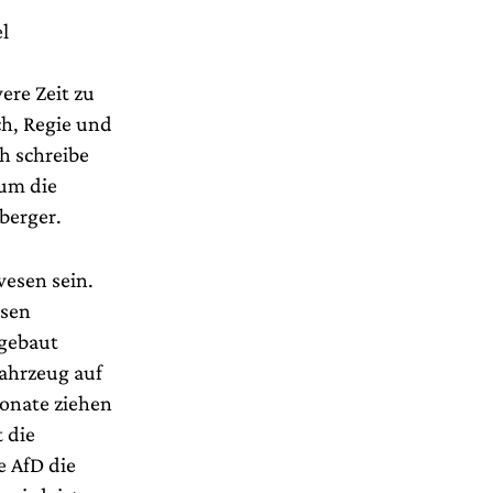
l
re Zeit zu
ch, Regie und
h schreibe
 um die
berger.
esen sein.
ssen
fgebaut
Fahrzeug auf
onate ziehen
 die
e AfD die