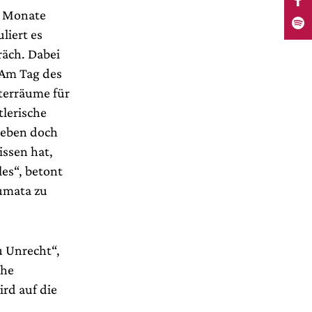
en Monate
liert es
räch. Dabei
 Am Tag des
terräume für
tlerische
 eben doch
issen hat,
les“, betont
aumata zu
zu Unrecht“,
che
rd auf die