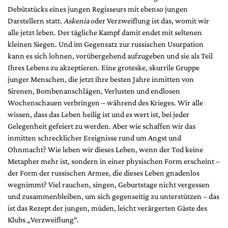
Debütstücks eines jungen Regisseurs mit ebenso jungen
Darstellern statt.
Askenia
oder Verzweiflung ist das, womit wir
alle jetzt leben. Der tägliche Kampf damit endet mit seltenen
kleinen Siegen. Und im Gegensatz zur russischen Usurpation
kann es sich lohnen, vorübergehend aufzugeben und sie als Teil
Ihres Lebens zu akzeptieren. Eine groteske, skurrile Gruppe
junger Menschen, die jetzt ihre besten Jahre inmitten von
Sirenen, Bombenanschlägen, Verlusten und endlosen
Wochenschauen verbringen – während des Krieges. Wir alle
wissen, dass das Leben heilig ist und es wert ist, bei jeder
Gelegenheit gefeiert zu werden. Aber wie schaffen wir das
inmitten schrecklicher Ereignisse rund um Angst und
Ohnmacht? Wie leben wir dieses Leben, wenn der Tod keine
Metapher mehr ist, sondern in einer physischen Form erscheint –
der Form der russischen Armee, die dieses Leben gnadenlos
wegnimmt? Viel rauchen, singen, Geburtstage nicht vergessen
und zusammenbleiben, um sich gegenseitig zu unterstützen – das
ist das Rezept der jungen, müden, leicht verärgerten Gäste des
Klubs „Verzweiflung“.