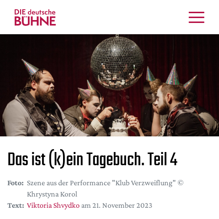
Kritiken
Schauspiel
Musiktheater
Tanz
Crossover
Bühnenwelt
Festivals & Veranstaltungen
Menschen & Theater
Das ist (k)ein Tagebuch. Teil 4
Themen
Internationales
Foto:
Szene aus der Performance "Klub Verzweiflung" ©
Nachrufe
Khrystyna Korol
Medientipps
Text:
Viktoria Shvydko
am 21. November 2023