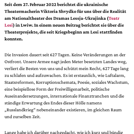
DdB-map
Seit dem 27. Februar 2022 berichtet die ukrainische
Theatermacherin Viktoria Shvydko für uns über die Realität
Kalender
am Nationaltheater des Dramas Lessja-Ukrajinka (
Teatr
Premierensuche
Lesi
) in Lwiw. In einem neuen Beitrag berichtet sie über die
Festival-Planer
Theaterprojekte, die seit Kriegsbeginn am Lesi stattfinden
konnten.
Hefte
Alle Hefte
Die Invasion dauert seit 627 Tagen. Keine Veränderungen an der
Leseproben
Ostfront. Unsere Armee nagt jeden Meter besetzten Landes weg,
verliert die Besten von uns und schützt mein Recht, 627 Tage lang
Podcast
zu schlafen und aufzuwachen. Es ist erstaunlich, wie Luftalarm,
Staatsreformen, Korruptionschemata, Poesie, soziales Wachstum,
Service
eine beispiellose Form der Freiwilligenarbeit, politische
Shop / Abo
Auseinandersetzungen, internationale Finanztranchen und die
Newsletter
ständige Erwartung des Endes dieser Hölle namens
„Russlandkrieg“ nebeneinander existieren, im gleichen Raum
Redaktion
und zurselben Zeit.
Autor:innen
Partner
Lange habe ich darüber nachgedacht, wie ich kurz und bündig