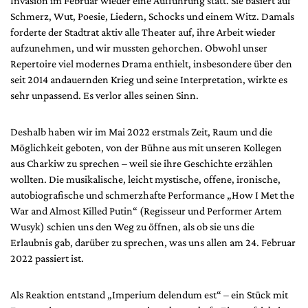
Invasion im Februar wieder eine Aufführung statt. Sie basiert auf
Schmerz, Wut, Poesie, Liedern, Schocks und einem Witz. Damals
forderte der Stadtrat aktiv alle Theater auf, ihre Arbeit wieder
aufzunehmen, und wir mussten gehorchen. Obwohl unser
Repertoire viel modernes Drama enthielt, insbesondere über den
seit 2014 andauernden Krieg und seine Interpretation, wirkte es
sehr unpassend. Es verlor alles seinen Sinn.
Deshalb haben wir im Mai 2022 erstmals Zeit, Raum und die
Möglichkeit geboten, von der Bühne aus mit unseren Kollegen
aus Charkiw zu sprechen – weil sie ihre Geschichte erzählen
wollten. Die musikalische, leicht mystische, offene, ironische,
autobiografische und schmerzhafte Performance „How I Met the
War and Almost Killed Putin“ (Regisseur und Performer Artem
Wusyk) schien uns den Weg zu öffnen, als ob sie uns die
Erlaubnis gab, darüber zu sprechen, was uns allen am 24. Februar
2022 passiert ist.
Als Reaktion entstand „Imperium delendum est“ – ein Stück mit