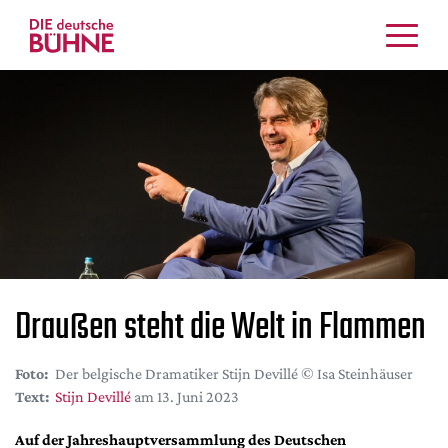
Kritiken
Schauspiel
Musiktheater
Tanz
Crossover
Bühnenwelt
Festivals & Veranstaltungen
Menschen & Theater
Draußen steht die Welt in Flammen
Themen
Internationales
Foto:
Der belgische Dramatiker Stijn Devillé © Isa Steinhäuser
Nachrufe
Text:
Stijn Devillé
am 13. Juni 2023
Medientipps
Auf der Jahreshauptversammlung des Deutschen