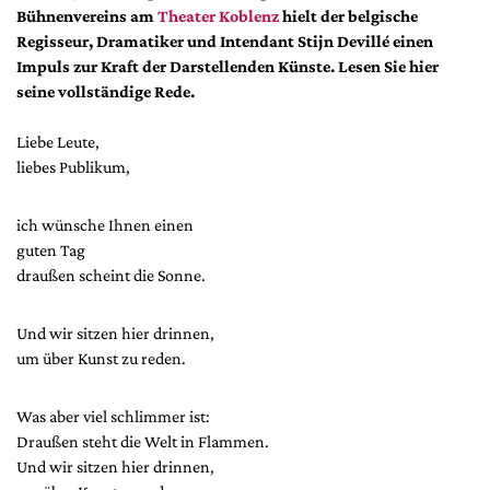
DdB-map
Bühnenvereins am
Theater Koblenz
hielt der belgische
Regisseur, Dramatiker und Intendant Stijn Devillé einen
Kalender
Impuls zur Kraft der Darstellenden Künste. Lesen Sie hier
Premierensuche
seine vollständige Rede.
Festival-Planer
Liebe Leute,
Hefte
liebes Publikum,
Alle Hefte
Leseproben
ich wünsche Ihnen einen
guten Tag
Podcast
draußen scheint die Sonne.
Service
Und wir sitzen hier drinnen,
Shop / Abo
um über Kunst zu reden.
Newsletter
Redaktion
Was aber viel schlimmer ist:
Autor:innen
Draußen steht die Welt in Flammen.
Und wir sitzen hier drinnen,
Partner