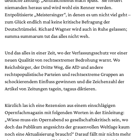
deutsche Zeitung: „Antifaschismus mach Spass.“ Sie fordert
niemanden heraus und wird wohl ein Renner werden.
Entpolitisierte „Meistersinger“, in denen es um nicht viel geht –
zum Glück endlich mal keine kritische Befragung der
Deutschtümelei. Richard Wagner wird auch in Ruhe gelassen;
summa summarum tut das alles nicht weh.
Und das alles in einer Zeit, wo der Verfassungsschutz vor einer
neuen Qualität von rechtsextremer Bedrohung warnt. Wo
Reichsbürger, der Dritte Weg, die AfD und andere
rechtspopulistische Parteien und rechtsextreme Gruppen an
schockierendem Einfluss gewinnen und die Zeichenzahl der
Artikel von Zeitungen tagein, tagaus diktieren.
Kürzlich las ich eine Rezension aus einem einschlägigen
Opernfachmagazin mit folgenden Worten in der Einleitung:
„Wieso muss ein Opernabend so gesellschaftskritisch sein, wo
doch das Publikum angesichts der grauenvollen Weltlage kaum
noch eine Aktualisierung braucht?‘ Darauf fällt mir nichts mehr