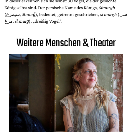
In dieser erkennen sich sie selbst: 30 Vögel, die der gesuchte
König selbst sind. Der persische Name des Königs,
Simurgh
(سيمرغ,
Sīmurġ
), bedeutet, getrennt geschrieben,
si murgh
(سى
مرغ,
sī murġ
), „dreißig Vögel“.
Weitere Menschen & Theater