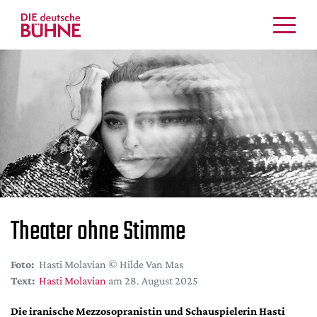
Kritiken
Schauspiel
Musiktheater
Tanz
Crossover
Bühnenwelt
Festivals & Veranstaltungen
Menschen & Theater
Theater ohne Stimme
Themen
Internationales
Foto:
Hasti Molavian © Hilde Van Mas
Nachrufe
Text:
Hasti Molavian
am 28. August 2025
Medientipps
Die iranische Mezzosopranistin und Schauspielerin Hasti