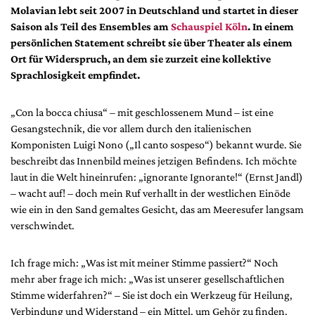
DdB-map
Molavian lebt seit 2007 in Deutschland und startet in dieser
Saison als Teil des Ensembles am
Schauspiel Köln
. In einem
Kalender
persönlichen Statement schreibt sie über Theater als einem
Premierensuche
Ort für Widerspruch, an dem sie zurzeit eine kollektive
Festival-Planer
Sprachlosigkeit empfindet.
Hefte
„Con la bocca chiusa“ – mit geschlossenem Mund – ist eine
Alle Hefte
Gesangstechnik, die vor allem durch den italienischen
Leseproben
Komponisten Luigi Nono („Il canto sospeso“) bekannt wurde. Sie
beschreibt das Innenbild meines jetzigen Befindens. Ich möchte
Podcast
laut in die Welt hineinrufen: „ignorante Ignorante!“ (Ernst Jandl)
– wacht auf! – doch mein Ruf verhallt in der westlichen Einöde
Service
wie ein in den Sand gemaltes Gesicht, das am Meeresufer langsam
Shop / Abo
verschwindet.
Newsletter
Redaktion
Ich frage mich: „Was ist mit meiner Stimme passiert?“ Noch
mehr aber frage ich mich: „Was ist unserer gesellschaftlichen
Autor:innen
Stimme widerfahren?“ – Sie ist doch ein Werkzeug für Heilung,
Partner
Verbindung und Widerstand – ein Mittel, um Gehör zu finden.