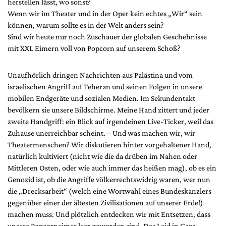
herstellen lässt, wo sonst?
Wenn wir im Theater und in der Oper kein echtes „Wir“ sein
können, warum sollte es in der Welt anders sein?
Sind wir heute nur noch Zuschauer der globalen Geschehnisse
mit XXL Eimern voll von Popcorn auf unserem Schoß?
Unaufhörlich dringen Nachrichten aus Palästina und vom
israelischen Angriff auf Teheran und seinen Folgen in unsere
mobilen Endgeräte und sozialen Medien. Im Sekundentakt
bevölkern sie unsere Bildschirme. Meine Hand zittert und jeder
zweite Handgriff: ein Blick auf irgendeinen Live-Ticker, weil das
Zuhause unerreichbar scheint. – Und was machen wir, wir
Theatermenschen? Wir diskutieren hinter vorgehaltener Hand,
natürlich kultiviert (nicht wie die da drüben im Nahen oder
Mittleren Osten, oder wie auch immer das heißen mag), ob es ein
Genozid ist, ob die Angriffe völkerrechtswidrig waren, wer nun
die „Drecksarbeit“ (welch eine Wortwahl eines Bundeskanzlers
gegenüber einer der ältesten Zivilisationen auf unserer Erde!)
machen muss. Und plötzlich entdecken wir mit Entsetzen, dass
unsere Popcorneimer leer geworden sind. Das Leid in Gaza,