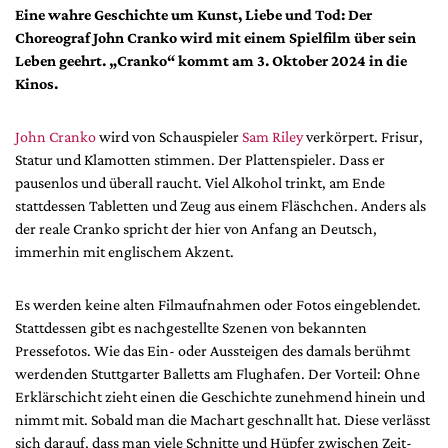
DdB-map
Eine wahre Geschichte um Kunst, Liebe und Tod: Der
Choreograf John Cranko wird mit einem Spielfilm über sein
Kalender
Leben geehrt. „Cranko“ kommt am 3. Oktober 2024 in die
Premierensuche
Kinos.
Festival-Planer
John Cranko
wird von Schauspieler
Sam Riley
verkörpert. Frisur,
Hefte
Statur und Klamotten stimmen. Der Plattenspieler. Dass er
Alle Hefte
pausenlos und überall raucht. Viel Alkohol trinkt, am Ende
Leseproben
stattdessen Tabletten und Zeug aus einem Fläschchen. Anders als
der reale Cranko spricht der hier von Anfang an Deutsch,
Podcast
immerhin mit englischem Akzent.
Service
Es werden keine alten Filmaufnahmen oder Fotos eingeblendet.
Shop / Abo
Stattdessen gibt es nachgestellte Szenen von bekannten
Newsletter
Pressefotos. Wie das Ein- oder Aussteigen des damals berühmt
Redaktion
werdenden Stuttgarter Balletts am Flughafen. Der Vorteil: Ohne
Erklärschicht zieht einen die Geschichte zunehmend hinein und
Autor:innen
nimmt mit. Sobald man die Machart geschnallt hat. Diese verlässt
Partner
sich darauf, dass man viele Schnitte und Hüpfer zwischen Zeit-