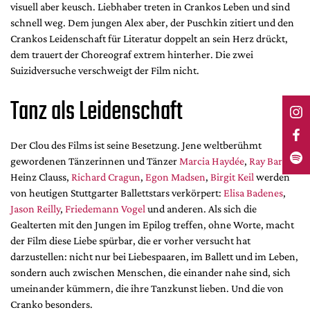
visuell aber keusch. Liebhaber treten in Crankos Leben und sind
schnell weg. Dem jungen Alex aber, der Puschkin zitiert und den
Crankos Leidenschaft für Literatur doppelt an sein Herz drückt,
dem trauert der Choreograf extrem hinterher. Die zwei
Suizidversuche verschweigt der Film nicht.
Tanz als Leidenschaft
Der Clou des Films ist seine Besetzung. Jene weltberühmt
gewordenen Tänzerinnen und Tänzer
Marcia Haydée
,
Ray Barra
,
Heinz Clauss,
Richard Cragun
,
Egon Madsen
,
Birgit Keil
werden
von heutigen Stuttgarter Ballettstars verkörpert:
Elisa Badenes
,
Jason Reilly
,
Friedemann Vogel
und anderen. Als sich die
Gealterten mit den Jungen im Epilog treffen, ohne Worte, macht
der Film diese Liebe spürbar, die er vorher versucht hat
darzustellen: nicht nur bei Liebespaaren, im Ballett und im Leben,
sondern auch zwischen Menschen, die einander nahe sind, sich
umeinander kümmern, die ihre Tanzkunst lieben. Und die von
Cranko besonders.