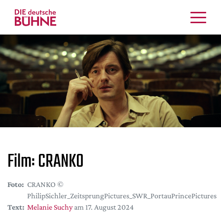
Kritiken
Schauspiel
Musiktheater
Tanz
Crossover
Bühnenwelt
Festivals & Veranstaltungen
Menschen & Theater
Film: CRANKO
Themen
Internationales
Foto:
CRANKO ©
Nachrufe
PhilipSichler_ZeitsprungPictures_SWR_PortauPrincePictures
Medientipps
Text:
Melanie Suchy
am 17. August 2024