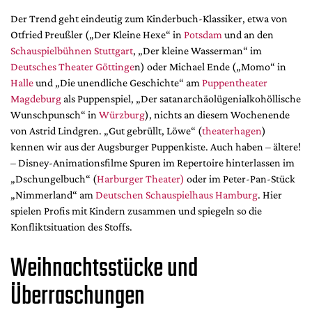
Mediadaten
Der Trend geht eindeutig zum Kinderbuch-Klassiker, etwa von
Suche
Otfried Preußler („Der Kleine Hexe“ in
Potsdam
und an den
Schauspielbühnen Stuttgart
, „Der kleine Wasserman“ im
Deutsches Theater Göttinge
n) oder Michael Ende („Momo“ in
Halle
und „Die unendliche Geschichte“ am
Puppentheater
Magdeburg
als Puppenspiel, „Der satanarchäolügenialkohöllische
Wunschpunsch“ in
Würzburg
), nichts an diesem Wochenende
von Astrid Lindgren. „Gut gebrüllt, Löwe“ (
theaterhagen
)
kennen wir aus der Augsburger Puppenkiste. Auch haben – ältere!
– Disney-Animationsfilme Spuren im Repertoire hinterlassen im
„Dschungelbuch“ (
Harburger Theater)
oder im Peter-Pan-Stück
„Nimmerland“ am
Deutschen Schauspielhaus Hamburg
. Hier
spielen Profis mit Kindern zusammen und spiegeln so die
Konfliktsituation des Stoffs.
Weihnachtsstücke und
Überraschungen