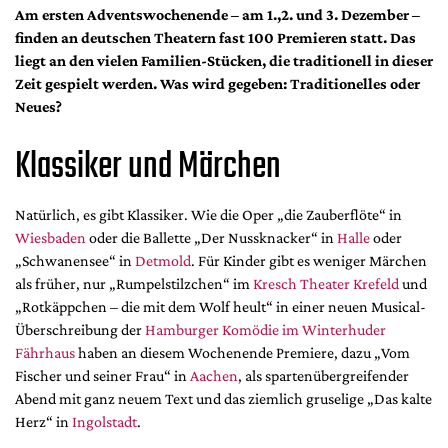
DdB-map
Am ersten Adventswochenende – am 1.,2. und 3. Dezember –
finden an deutschen Theatern fast 100 Premieren statt. Das
Kalender
liegt an den vielen Familien-Stücken, die traditionell in dieser
Premierensuche
Zeit gespielt werden. Was wird gegeben: Traditionelles oder
Festival-Planer
Neues?
Hefte
Klassiker und Märchen
Alle Hefte
Leseproben
Natürlich, es gibt Klassiker. Wie die Oper „die Zauberflöte“ in
Wiesbaden
oder die Ballette „Der Nussknacker“ in
Halle
oder
Podcast
„Schwanensee“ in
Detmold
. Für Kinder gibt es weniger Märchen
Service
als früher, nur „Rumpelstilzchen“ im
Kresch Theater Krefeld
und
„Rotkäppchen – die mit dem Wolf heult“ in einer neuen Musical-
Shop / Abo
Überschreibung der
Hamburger Komödie im Winterhuder
Newsletter
Fährhaus
haben an diesem Wochenende Premiere, dazu „Vom
Redaktion
Fischer und seiner Frau“ in
Aachen
, als spartenübergreifender
Abend mit ganz neuem Text und das ziemlich gruselige „Das kalte
Autor:innen
Herz“ in
Ingolstadt
.
Partner