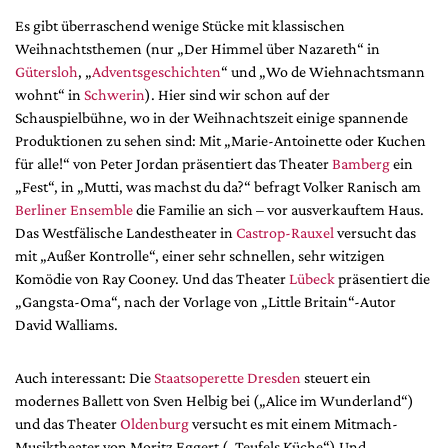
Es gibt überraschend wenige Stücke mit klassischen
Weihnachtsthemen (nur „Der Himmel über Nazareth“ in
Gütersloh
, „
Adventsgeschichten
“ und „Wo de Wiehnachtsmann
wohnt“ in
Schwerin
). Hier sind wir schon auf der
Schauspielbühne, wo in der Weihnachtszeit einige spannende
Produktionen zu sehen sind: Mit „Marie-Antoinette oder Kuchen
für alle!“ von Peter Jordan präsentiert das Theater
Bamberg
ein
„Fest“, in „Mutti, was machst du da?“ befragt Volker Ranisch am
Berliner Ensemble
die Familie an sich – vor ausverkauftem Haus.
Das Westfälische Landestheater in
Castrop-Rauxel
versucht das
mit „Außer Kontrolle“, einer sehr schnellen, sehr witzigen
Komödie von Ray Cooney. Und das Theater
Lübeck
präsentiert die
„Gangsta-Oma“, nach der Vorlage von „Little Britain“-Autor
David Walliams.
Auch interessant: Die
Staatsoperette Dresden
steuert ein
modernes Ballett von Sven Helbig bei („Alice im Wunderland“)
und das Theater
Oldenburg
versucht es mit einem Mitmach-
Musiktheater von Moritz Eggert („Teufels Küche“) Und